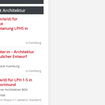
t Architektur
(m/w/d) für
ke
lanung LPH5 in
in Hamburg
ter:in – Architektur
ulicher Entwurf
sität Hamburg
in Hamburg
w/d) für LPH 1-5 in
Dortmund
tner Architekten BDA
tmbB
in Ahaus (+1 weiterer Standort)