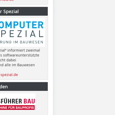
 Spezial
ial“ informiert zweimal
as softwareunterstützte
cht dabei
nd alle im Bauwesen
spezial.de
nden