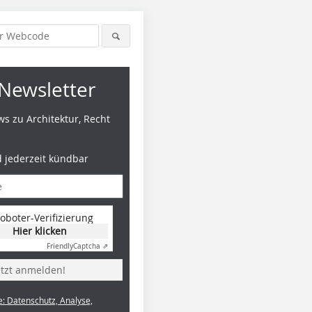
Newsletter
s zu Architektur, Recht
d jederzeit kündbar
oboter-Verifizierung
Hier klicken
Friendly
Captcha ⇗
etzt anmelden!
e: Datenschutz, Analyse,