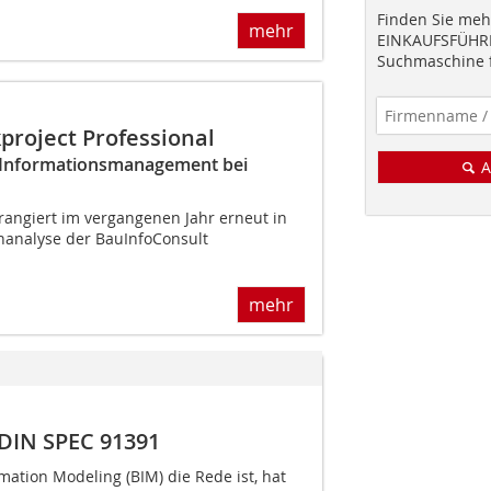
Finden Sie mehr
mehr
EINKAUFSFÜHRE
Suchmaschine f
kproject Professional
& Informationsmanagement bei
A
angiert im vergangenen Jahr erneut in
enanalyse der BauInfoConsult
mehr
IN SPEC 91391
ation Modeling (BIM) die Rede ist, hat