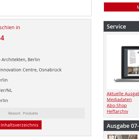
Service
schien in
24
 Architekten, Berlin
Innovation Centre, Osnabrück
rlin
der/NL
Aktuelle Ausga
Mediadaten
rlin
Abo-Shop
Heftarchiv
Ressort: Produkte
Ausgabe 07
Inhaltsverzeichnis