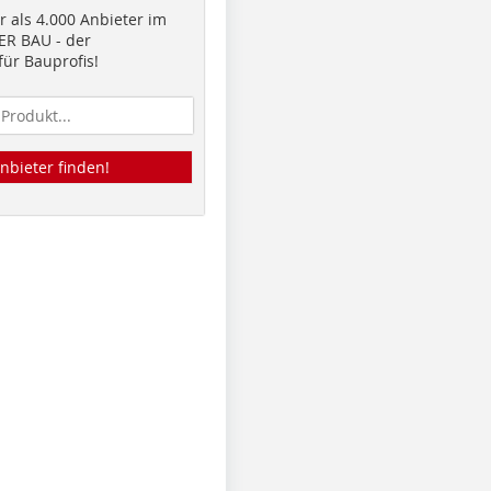
 als 4.000 Anbieter im
R BAU - der
ür Bauprofis!
nbieter finden!