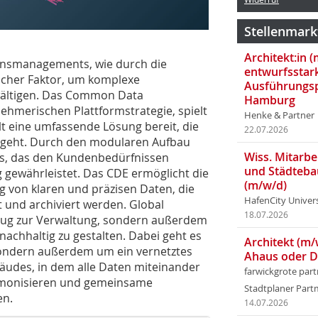
Stellenmark
Architekt:in 
ionsmanagements, wie durch die
entwurfsstar
icher Faktor, um komplexe
Ausführungsp
ältigen. Das Common Data
Hamburg
ehmerischen Plattformstrategie, spielt
Henke & Partner
llt eine umfassende Lösung bereit, die
22.07.2026
geht. Durch den modularen Aufbau
Wiss. Mitarbei
is, das den Kundenbedürfnissen
und Städteba
 gewährleistet. Das CDE ermöglicht die
(m/w/d)
 von klaren und präzisen Daten, die
HafenCity Univer
rt und archiviert werden. Global
18.07.2026
zeug zur Verwaltung, sondern außerdem
 nachhaltig zu gestalten. Dabei geht es
Architekt (m/
ondern außerdem um ein vernetztes
Ahaus oder 
äudes, in dem alle Daten miteinander
farwickgrote par
rmonisieren und gemeinsame
Stadtplaner Par
en.
14.07.2026