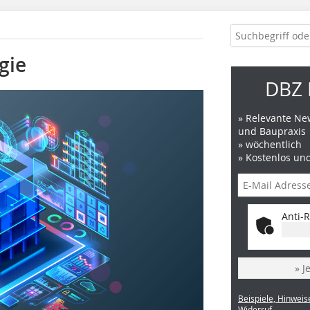
gie
DBZ 
» Relevante New
und Baupraxis
» wöchentlich
» Kostenlos un
Anti-R
» J
Beispiele, Hinweis
Widerruf