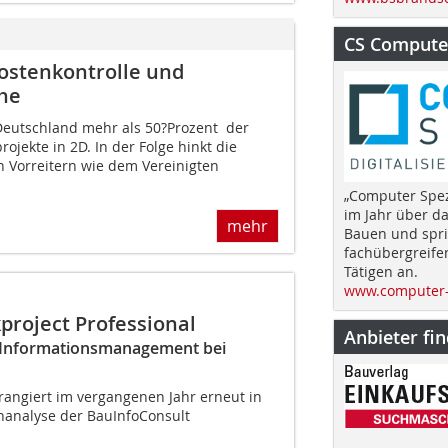
CS Computer
 Kostenkontrolle und
che
Deutschland mehr als 50?Prozent der
ojekte in 2D. In der Folge hinkt die
 Vorreitern wie dem Vereinigten
„Computer Spez
im Jahr über d
mehr
Bauen und spri
fachübergreife
Tätigen an.
www.computer-
kproject Professional
Anbieter fi
& Informationsmanagement bei
angiert im vergangenen Jahr erneut in
enanalyse der BauInfoConsult