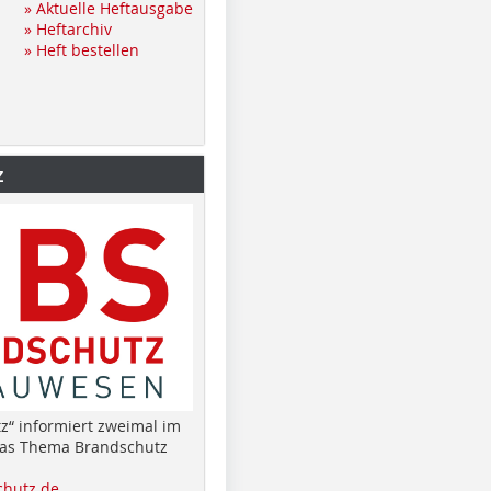
» Aktuelle Heftausgabe
» Heftarchiv
» Heft bestellen
z
z“ informiert zweimal im
das Thema Brandschutz
hutz.de