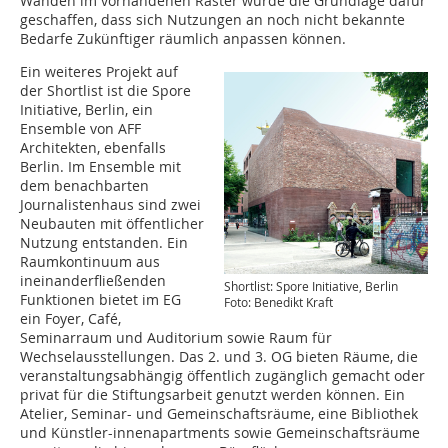
Wänden im vorhandenen Raster wurde die Grundlage dafür
geschaffen, dass sich Nutzungen an noch nicht bekannte
Bedarfe Zukünftiger räumlich anpassen können.
Ein weiteres Projekt auf
der Shortlist ist die Spore
Initiative, Berlin, ein
Ensemble von AFF
Architekten, ebenfalls
Berlin. Im Ensemble mit
dem benachbarten
Journalistenhaus sind zwei
Neubauten mit öffentlicher
Nutzung entstanden. Ein
Raumkontinuum aus
ineinanderfließenden
Shortlist: Spore Initiative, Berlin
Funktionen bietet im EG
Foto: Benedikt Kraft
ein Foyer, Café,
Seminarraum und Auditorium sowie Raum für
Wechselausstellungen. Das 2. und 3. OG bieten Räume, die
veranstaltungsabhängig öffentlich zugänglich gemacht oder
privat für die Stiftungsarbeit genutzt werden können. Ein
Atelier, Seminar- und Gemeinschaftsräume, eine Bibliothek
und Künstler-innenapartments sowie Gemeinschaftsräume