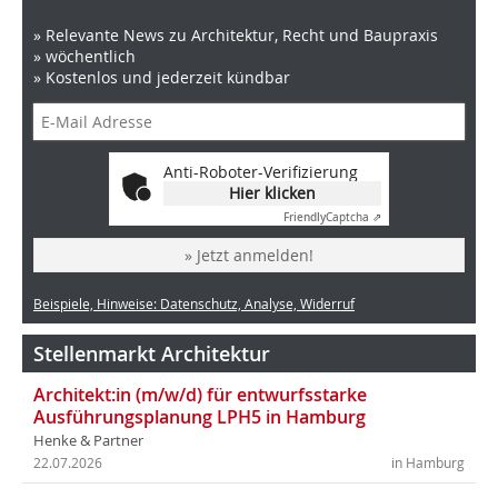
» Relevante News zu Architektur, Recht und Baupraxis
» wöchentlich
» Kostenlos und jederzeit kündbar
Anti-Roboter-Verifizierung
Hier klicken
Friendly
Captcha ⇗
» Jetzt anmelden!
Beispiele, Hinweise: Datenschutz, Analyse, Widerruf
Stellenmarkt Architektur
Architekt:in (m/w/d) für entwurfsstarke
Ausführungsplanung LPH5 in Hamburg
Henke & Partner
22.07.2026
in Hamburg