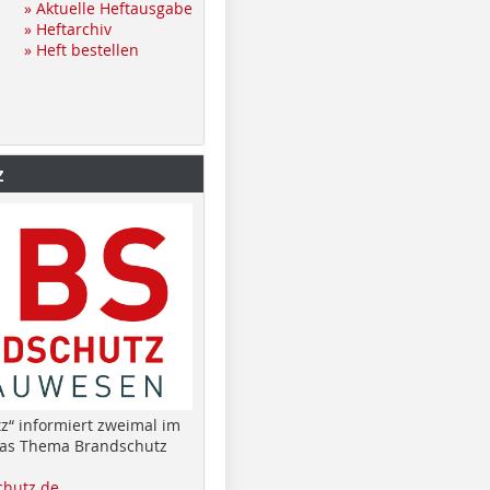
» Aktuelle Heftausgabe
» Heftarchiv
» Heft bestellen
z
z“ informiert zweimal im
das Thema Brandschutz
hutz.de