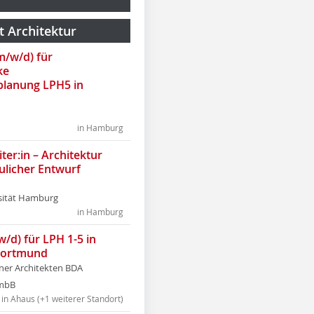
t Architektur
(m/w/d) für
ke
lanung LPH5 in
in Hamburg
ter:in – Architektur
ulicher Entwurf
sität Hamburg
in Hamburg
w/d) für LPH 1-5 in
Dortmund
tner Architekten BDA
tmbB
in Ahaus (+1 weiterer Standort)