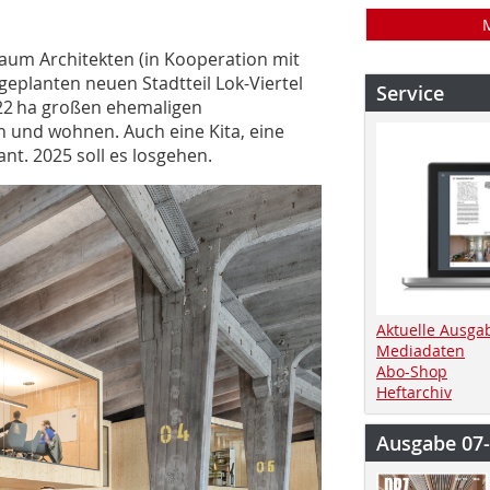
aum Architekten (in Kooperation mit
eplanten neuen Stadtteil Lok-Viertel
Service
22 ha großen ehemaligen
n und wohnen. Auch eine Kita, eine
nt. 2025 soll es losgehen.
Aktuelle Ausga
Mediadaten
Abo-Shop
Heftarchiv
Ausgabe 07