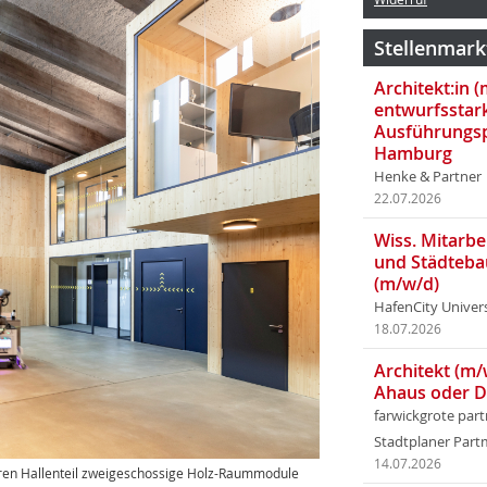
Stellenmark
Architekt:in 
entwurfsstar
Ausführungsp
Hamburg
Henke & Partner
22.07.2026
Wiss. Mitarbei
und Städteba
(m/w/d)
HafenCity Univer
18.07.2026
Architekt (m/
Ahaus oder 
farwickgrote par
Stadtplaner Par
14.07.2026
ren Hallenteil zweigeschossige Holz-Raummodule