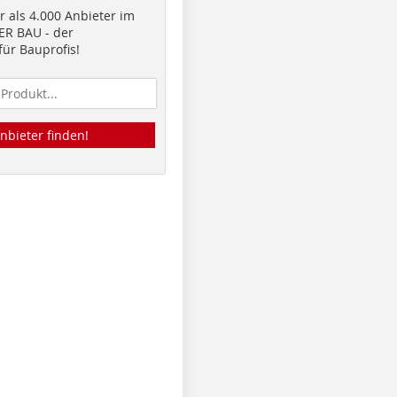
 als 4.000 Anbieter im
R BAU - der
ür Bauprofis!
nbieter finden!