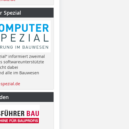
 Spezial
ial“ informiert zweimal
as softwareunterstützte
cht dabei
nd alle im Bauwesen
spezial.de
nden