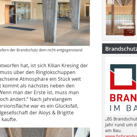
Brandschut
, sofern der Brandschutz dem nicht entgegenstand
worfen hat, ist sich Kilian Kresing der
 muss über den Ringlokschuppen
wachsene Atmosphäre ein Stück weit
kt kommt als nächstes neben den
„Wenn man der Erste ist, muss man
noch ändert.“ Nach jahrelangem
sionsfläche war es ein Glücksfall,
gesellschaft der Aloys & Brigitte
„BS Brandschut
 kaufte.
Jahr rund um 
am Bau.
www.bsbrandsc