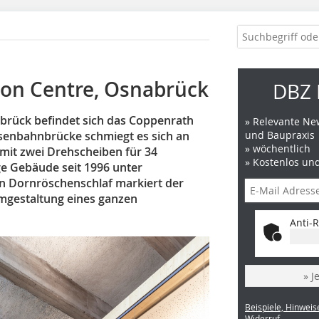
ion Centre, Osnabrück
DBZ 
brück befindet sich das Coppenrath
» Relevante New
Eisenbahnbrücke schmiegt es sich an
und Baupraxis
» wöchentlich
 mit zwei Drehscheiben für 34
» Kostenlos un
ge Gebäude seit 1996 unter
n Dornröschenschlaf markiert der
gestaltung eines ganzen
Anti-R
» J
Beispiele, Hinweis
Widerruf