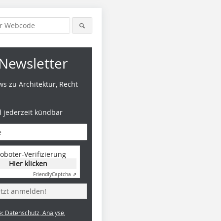
Newsletter
s zu Architektur, Recht
d jederzeit kündbar
oboter-Verifizierung
Hier klicken
Friendly
Captcha ⇗
etzt anmelden!
e: Datenschutz, Analyse,