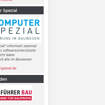
 Spezial
ial“ informiert zweimal
as softwareunterstützte
cht dabei
nd alle im Bauwesen
spezial.de
nden