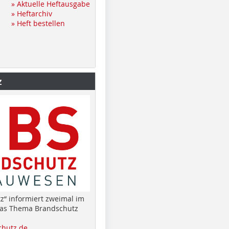
» Aktuelle Heftausgabe
» Heftarchiv
» Heft bestellen
z
z“ informiert zweimal im
das Thema Brandschutz
hutz.de