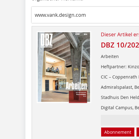
www.vank.design.com
Dieser Artikel er
DBZ 10/20
Arbeiten
Heftpartner: Kinzo
CIC – Coppenrath 
Admiralspalast, Be
Stadhuis Den Hel
Digital Campus, Be
Abonnement