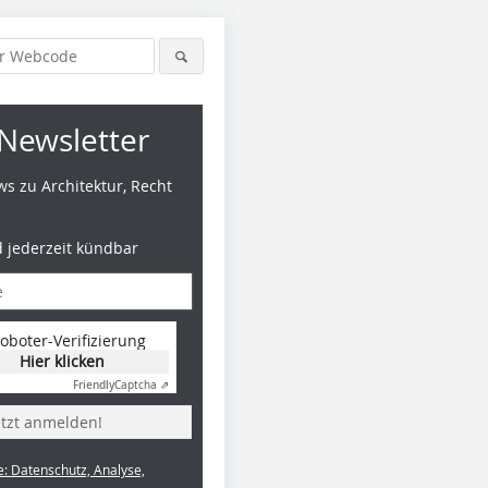
Newsletter
s zu Architektur, Recht
d jederzeit kündbar
oboter-Verifizierung
Hier klicken
Friendly
Captcha ⇗
etzt anmelden!
e: Datenschutz, Analyse,