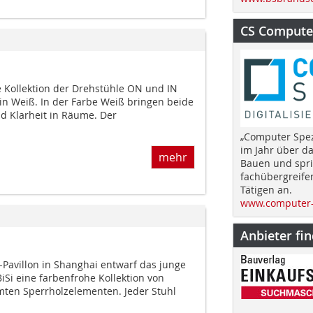
CS Computer
e Kollektion der Drehstühle ON und IN
n Weiß. In der Farbe Weiß bringen beide
nd Klarheit in Räume. Der
„Computer Spez
im Jahr über d
mehr
Bauen und spri
fachübergreife
Tätigen an.
www.computer-
Anbieter fi
Pavillon in Shanghai entwarf das junge
Si eine farbenfrohe Kollektion von
mten Sperrholzelementen. Jeder Stuhl