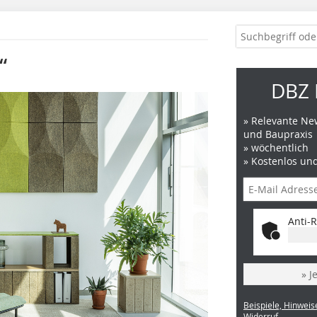
“
DBZ 
» Relevante New
und Baupraxis
» wöchentlich
» Kostenlos un
Anti-R
» J
Beispiele, Hinweis
Widerruf