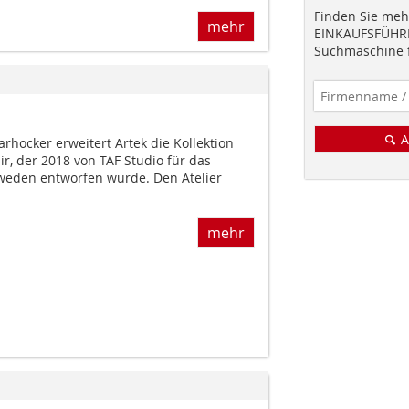
Finden Sie mehr
mehr
EINKAUFSFÜHRE
Suchmaschine f
A
rhocker erweitert Artek die Kollektion
r, der 2018 von TAF Studio für das
eden entworfen wurde. Den Atelier
mehr