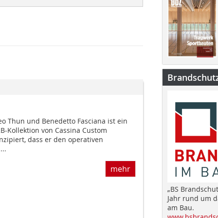
Brandschut
eo Thun und Benedetto Fasciana ist ein
2B-Kollektion von Cassina Custom
nzipiert, dass er den operativen
..
mehr
„BS Brandschut
Jahr rund um 
am Bau.
www.bsbrandsc