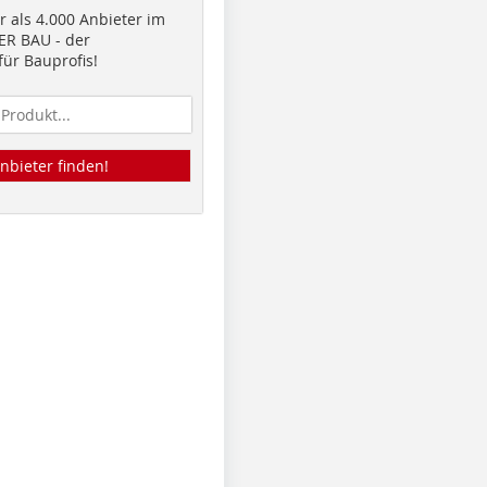
 als 4.000 Anbieter im
R BAU - der
ür Bauprofis!
nbieter finden!