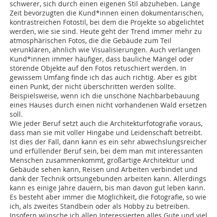
schwerer, sich durch einen ­eigenen Stil abzuheben. Lange
Zeit bevorzugten die Kund*innen einen dokumentarischen,
kontrastreichen Fotostil, bei dem die Projekte so abgelichtet
werden, wie sie sind. Heute geht der Trend immer mehr zu
atmosphärischen Fotos, die die Gebäude zum Teil
verunklären, ähnlich wie ­Visualisierungen. Auch verlangen
Kund*innen immer häufiger, dass bauliche Mängel oder
störende Objekte auf den Fotos retuschiert werden. In
gewissem Umfang finde ich das auch richtig. Aber es gibt
einen Punkt, der nicht überschritten werden sollte.
Beispielsweise, wenn ich die unschöne Nachbarbebauung
eines Hauses durch einen nicht vorhandenen Wald ersetzen
soll.
Wie jeder Beruf setzt auch die Architekturfotografie voraus,
dass man sie mit voller Hingabe und Leidenschaft betreibt.
Ist dies der Fall, dann kann es ein sehr abwechslungsreicher
und erfüllender Beruf sein, bei dem man mit interessanten
Menschen zusammenkommt, großartige Architektur und
Gebäude sehen kann, Reisen und Arbeiten verbindet und
dank der Technik ortsungebunden arbeiten kann. Allerdings
kann es einige Jahre dauern, bis man davon gut leben kann.
Es besteht aber immer die Möglichkeit, die Fotografie, so wie
ich, als zweites Standbein oder als Hobby zu betreiben.
Insofern wünsche ich allen Interessierten alles Gute und viel