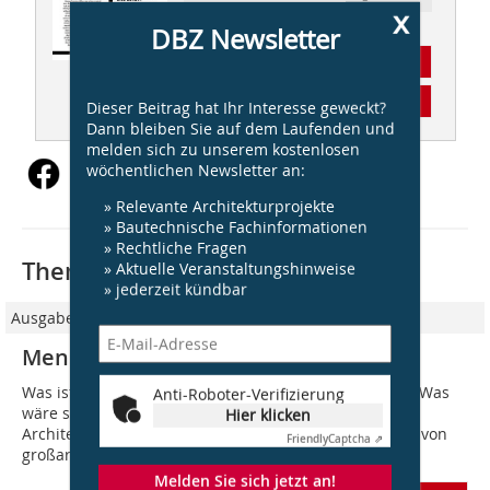
x
DBZ Newsletter
Abonnement
Inhaltsverzeichnis
Dieser Beitrag hat Ihr Interesse geweckt?
Dann bleiben Sie auf dem Laufenden und
melden sich zu unserem kostenlosen
wöchentlichen Newsletter an:
» Relevante Architekturprojekte
» Bautechnische Fachinformationen
» Rechtliche Fragen
Thematisch passende Artikel:
» Aktuelle Veranstaltungshinweise
» jederzeit kündbar
Ausgabe 04/2023
Menschen
Was ist Architektur ohne die Fotografie? Oder anders: Was
Anti-Roboter-Verifizierung
wäre sie anders? Jedes große
Hier klicken
Architekt:innen-/Ingenieur:innenwerk ist groß, weil es von
Friendly
Captcha ⇗
großartigen Fotograf:innen in die Welt gebracht...
Melden Sie sich jetzt an!