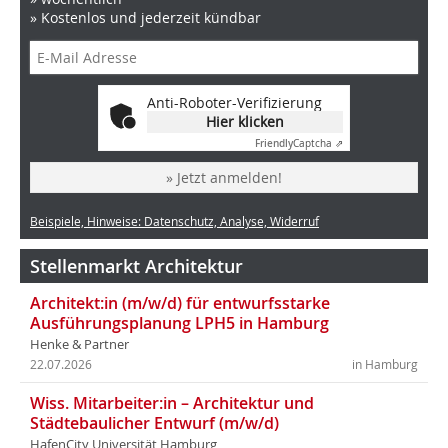
» Kostenlos und jederzeit kündbar
Anti-Roboter-Verifizierung
Hier klicken
Friendly
Captcha ⇗
» Jetzt anmelden!
Beispiele, Hinweise: Datenschutz, Analyse, Widerruf
Stellenmarkt Architektur
Architekt:in (m/w/d) für entwurfsstarke
Ausführungsplanung LPH5 in Hamburg
Henke & Partner
22.07.2026
in Hamburg
Wiss. Mitarbeiter:in – Architektur und
Städtebaulicher Entwurf (m/w/d)
HafenCity Universität Hamburg