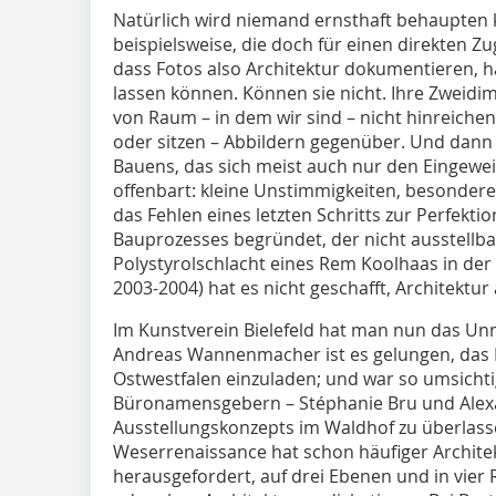
Natürlich wird niemand ernsthaft behaupten 
beispielsweise, die doch für einen direkten Z
dass Fotos also Architektur dokumentieren, h
lassen können. Können sie nicht. Ihre Zweidime
von Raum – in dem wir sind – nicht hinreichend
oder sitzen – Abbildern gegenüber. Und dann 
Bauens, das sich meist auch nur den Eingeweih
offenbart: kleine Unstimmigkeiten, besonder
das Fehlen eines letzten Schritts zur Perfektio
Bauprozesses begründet, der nicht ausstellbar 
Polystyrolschlacht eines Rem Koolhaas in der
2003-2004) hat es nicht geschafft, Architektur
Im Kunstverein Bielefeld hat man nun das Un
Andreas Wannenmacher ist es gelungen, das 
Ostwestfalen einzuladen; und war so umsichti
Büronamensgebern – Stéphanie Bru und Alexa
Ausstellungskonzepts im Waldhof zu überlasse
Weserrenaissance hat schon häufiger Archite
herausgefordert, auf drei Ebenen und in vi