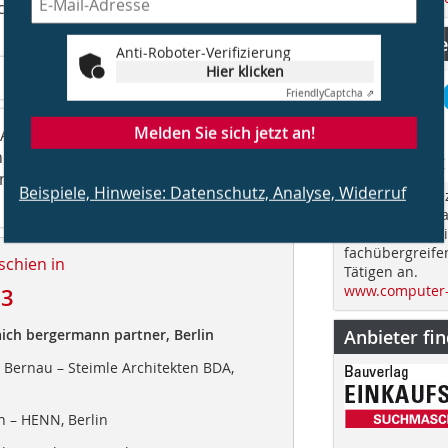
er alle Interessierten durch die
CS Computer
Anti-Roboter-Verifizierung
Hier klicken
Friendly
Captcha ⇗
Melden Sie sich jetzt an!
er Ausstellungsreihe Baukunst und
er Architektinnen und Architekten
nnenmacher. Dauer: 29. April bis 2.
Beispiele, Hinweise: Datenschutz, Analyse, Widerruf
„Computer Spez
im Jahr über d
Bauen und spri
fachübergreife
schien in
Tätigen an.
www.computer-
23
aich bergermann partner, Berlin
Anbieter fi
Bernau – Steimle Architekten BDA,
 – HENN, Berlin