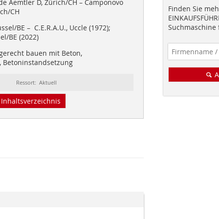
e Aemtler D, Zürich/CH – Camponovo
Finden Sie mehr
ich/CH
EINKAUFSFÜHRE
Suchmaschine f
ssel/BE – C.E.R.A.U., Uccle (1972);
el/BE (2022)
gerecht bauen mit Beton,
, Betoninstandsetzung
A
Ressort: Aktuell
Inhaltsverzeichnis