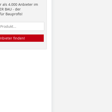
 als 4.000 Anbieter im
R BAU - der
ür Bauprofis!
nbieter finden!