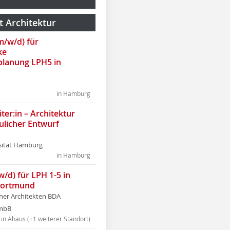
t Architektur
(m/w/d) für
ke
lanung LPH5 in
in Hamburg
ter:in – Architektur
ulicher Entwurf
sität Hamburg
in Hamburg
w/d) für LPH 1-5 in
Dortmund
tner Architekten BDA
tmbB
in Ahaus (+1 weiterer Standort)