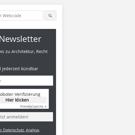
Newsletter
s zu Architektur, Recht
d jederzeit kündbar
oboter-Verifizierung
Hier klicken
Friendly
Captcha ⇗
etzt anmelden!
e: Datenschutz, Analyse,