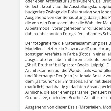
oder eben Architektur zu diskutieren. Bei Bru
Geflecht kreativ auf die Ausstellungskonzepti
budgetäre Zwänge die Präsentation von Model
Ausgehend von der Behauptung, dass jedes Pro
die von den Franzosen über die Wahl der Mat
Arbeitsmodell vorangetrieben wird, luden St
dahin unbekannten Fotografen Johannes Schwa
Der fotografierte die Material­sammlung des 
Modellen. Letztere in Schwarzweiß und Farbe,
sonstigen Artefakte in Farbe (Fotos in einer le
ausgestatteten, aber mit ihrem seitenfüllend
„Shelf. Bruther“ bei Spector Books, Leipzig). D
Architekt:innen auf die Wände, teils wandfülle
und überhaupt: Der (neo-)rationale Ansatz von
dem „as found“ der Smithsons, kann mit diesem
(natürlich) nachhaltig gedachten Ansatz perfe
Ärmliche, die aber eher sparsame, genauer: re
Grundsätze, nach dem Bruther Architektur ent
Ausgehend von dieser Basis (Materialien, Model