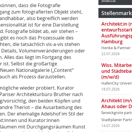
können, dass die Fotografie
ugang zum fotografierten Objekt steht,
Stellenmark
andhabbar, also begreiflich werden
Architekt:in 
nsionalität ist für eine Darstellung
entwurfsstar
. Fotografie bildet ab, wir stehen –
Ausführungsp
gibt es noch das Prozessuale des
Hamburg
ten, die tatsächlich vis-a-vis stehen
Henke & Partner
e Details, Volumenveränderungen oder
22.07.2026
n. Alles das liegt im Fortgang des
ist. Selbst die großartige
Wiss. Mitarbei
 Neuen Nationalgalerie („Content“
und Städteba
 auch als Prozess darzustellen.
(m/w/d)
HafenCity Univer
mögliche wieder probiert. Kurator
18.07.2026
Pariser Architekturbüro Bruther nach
Architekt (m/
g/vorsichtig, den beiden Köpfen und
Ahaus oder 
ndre Theriot – die Ausarbeitung des
farwickgrote par
n. Der ehemalige Adelshof im Stil der
kt:innen und Kurator:innen
Stadtplaner Par
er Räumen mit Durchgangsräumen Kunst
14.07.2026