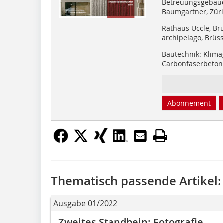
Betreuungsgebäud
Baumgartner, Zür
Rathaus Uccle, Brü
archipelago, Brüss
Bautechnik: Klima
Carbonfaserbeton
Abonnement
Thematisch passende Artikel:
Ausgabe 01/2022
Zweites Standbein: Fotografie