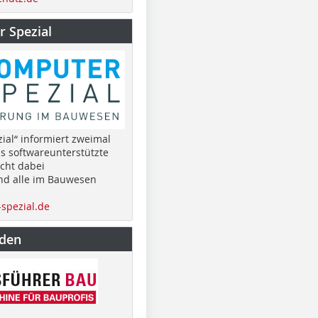
 Spezial
ial“ informiert zweimal
as softwareunterstützte
cht dabei
nd alle im Bauwesen
spezial.de
nden