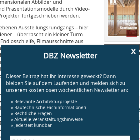
dimensionalen Abbilder und
nd Präsentationsmodelle durch Video­
Projekten fortgeschrieben werden.
ebenen Ausstellungsrundgangs – hier
ener – überrascht ein kleiner Turm
 Endlosschleife, Filmausschnitte aus
kannten Spielfilmen gezeigt: Jacques
x
Brandschut
DBZ Newsletter
er in einem Film mitspielt, der
en über die drei Monitore laufenden
hre kulturelle Herkunft, ihre Asso­
e Echokammern, die möglicherweise die
Dieser Beitrag hat Ihr Interesse geweckt? Dann
bleiben Sie auf dem Laufenden und melden sich zu
unserem kostenlosen wöchentlichen Newsletter an:
r kommt, schafft einen anderen Zugang
rsatzstücken, die sich in allem
» Relevante Architekturprojekte
» Bautechnische Fachinformationen
ls Metabildern präsentierten Bildern,
» Rechtliche Fragen
. Dass wir dieser Schau gegenüber
» Aktuelle Veranstaltungshinweise
ugleich schwach. Wer nur schauen
„BS Brandschut
» jederzeit kündbar
Jahr rund um 
ss sich vorbereiten. Konkrete
am Bau.
age Anfang Juli, am 11. Juni. Bereits ab
www.bsbrandsc