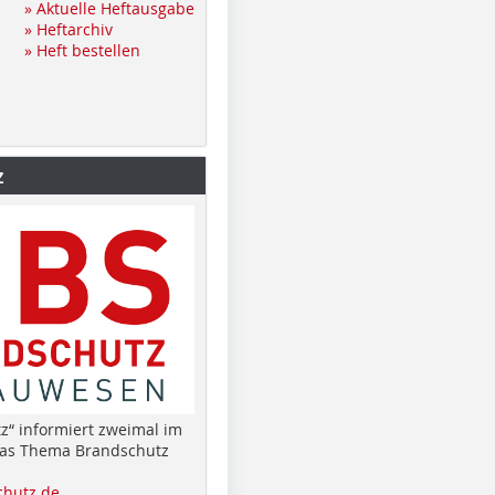
» Aktuelle Heftausgabe
» Heftarchiv
» Heft bestellen
z
z“ informiert zweimal im
das Thema Brandschutz
hutz.de