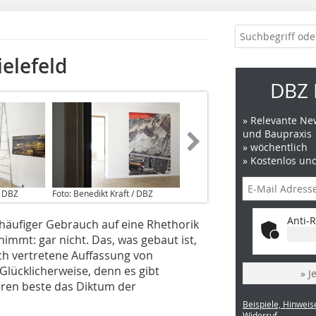
elefeld
DBZ 
» Relevante New
und Baupraxis
» wöchentlich
» Kostenlos un
/ DBZ
Foto: Benedikt Kraft / DBZ
Anti-R
 häufiger Gebrauch auf eine Rhethorik
nimmt: gar nicht. Das, was gebaut ist,
ach vertretene Auffassung von
lücklicherweise, denn es gibt
» J
eren beste das Diktum der
Beispiele, Hinweis
Widerruf