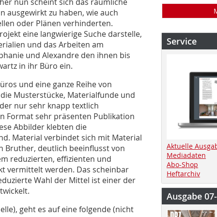
ther nun scheint sich das räumliche
on ausgewirkt zu haben, wie auch
len oder Plänen verhinderten.
jekt eine langwierige Suche darstelle,
Service
erialien und das Arbeiten am
éphanie und Alexandre den ihnen bis
rtz in ihr Büro ein.
Büros und eine ganze Reihe von
 die Musterstücke, Materialfunde und
ider nur sehr knapp textlich
en Format sehr präsenten Publikation
iese Abbilder klebten die
nd. Material verbindet sich mit Material
Aktuelle Ausga
 Bruther, deutlich beeinflusst von
Mediadaten
 reduzierten, effi­zienten und
Abo-Shop
kt vermittelt werden. Das scheinbar
Heftarchiv
duzierte Wahl der Mittel ist einer der
wickelt.
Ausgabe 07
le), geht es auf eine folgende (nicht