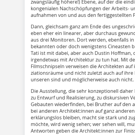
zwangsläufig höhere!) Ebene, auf der die ein
kongenialen Nachschöpfungen der Arbeits- u
aufnahmen von und aus den fertiggestellten 
Dann, gleichsam ganz am Ende des ungeschri
eben eher ein linearer, aber durchaus gewund
aus drei Monitoren. Dort werden, ebenfalls in
bekannten oder doch wenigstens Cineasten be
Tati ist mit dabei, aber auch Dustin Hoffman, d
irgendetwas mit Architektur zu tun hat. Mit d
Filmschnipseln verweisen die ­Architekten auf i
ziationsräume und nicht zuletzt auch auf ihr
unseren sind und möglicherweise auch nicht.
Die Ausstellung, die sehr konzeptionell dahe
zu Entwurf und Realisierung, zu diskursiven Ve
Gebauten wiederfinden, bei Bruther auf den a
bei anderen Architekt:innen auf ganz anderen
erklärungslos bleiben, macht sie stark und z
möchte, wird wenig sehen; wer sehen will, mu
Antworten geben die Architekt:innen zur Finiss