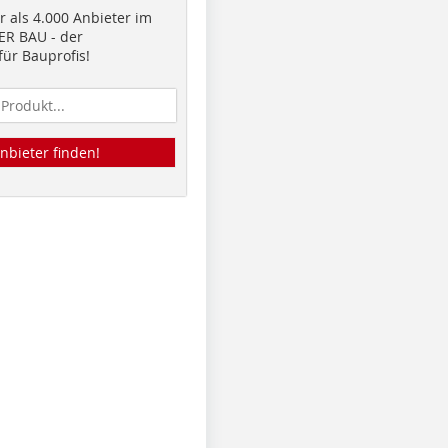
 als 4.000 Anbieter im
R BAU - der
ür Bauprofis!
nbieter finden!