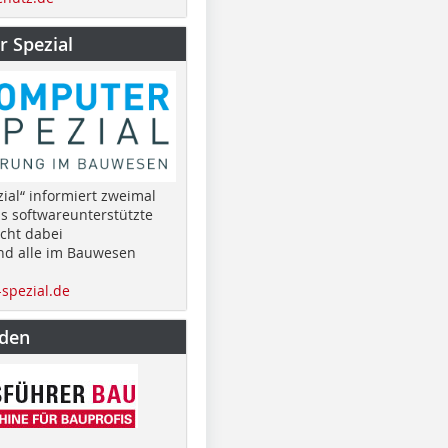
 Spezial
ial“ informiert zweimal
as softwareunterstützte
cht dabei
nd alle im Bauwesen
spezial.de
nden