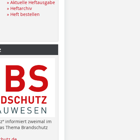
» Aktuelle Heftausgabe
» Heftarchiv
» Heft bestellen
z
z“ informiert zweimal im
das Thema Brandschutz
hutz.de