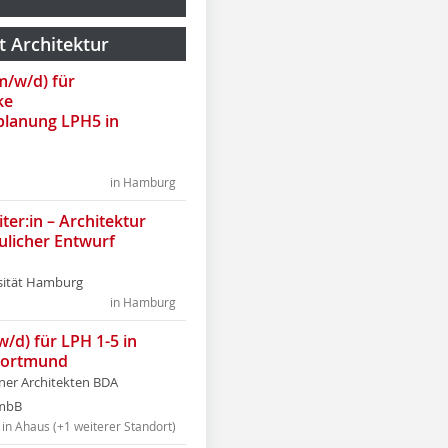
t Architektur
(m/w/d) für
ke
lanung LPH5 in
in Hamburg
ter:in – Architektur
ulicher Entwurf
sität Hamburg
in Hamburg
w/d) für LPH 1-5 in
Dortmund
tner Architekten BDA
tmbB
in Ahaus (+1 weiterer Standort)