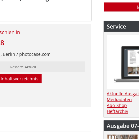
Service
schien in
08
h, Berlin / photocase.com
Ressort: Aktuell
Inhaltsverzeichnis
Aktuelle Ausga
Mediadaten
Abo-Shop
Heftarchiv
Ausgabe 07