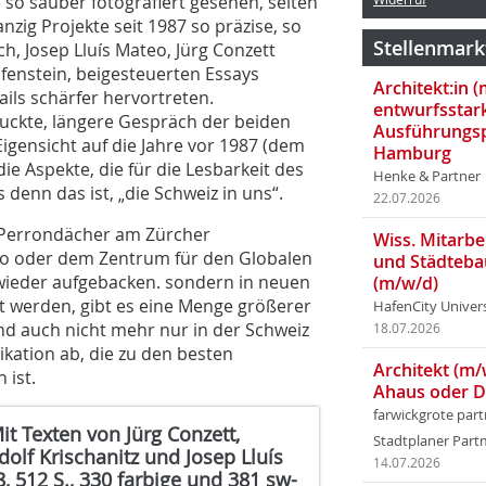
 so sauber fotografiert gesehen, selten
zig Projekte seit 1987 so präzise, so
Stellenmark
h, Josep Lluís Mateo, Jürg Conzett
fenstein, beigesteuerten Essays
Architekt:in 
ils schärfer hervortreten.
entwurfsstar
uckte, längere Gespräch der beiden
Ausführungsp
Eigensicht auf die Jahre vor 1987 (dem
Hamburg
ie Aspekte, die für die Lesbarkeit des
Henke & Partner
 denn das ist, „die Schweiz in uns“.
22.07.2026
 (Perrondächer am Zürcher
Wiss. Mitarbei
no oder dem Zentrum für den Globalen
und Städteba
ß wieder aufgebacken. sondern in neuen
(m/w/d)
lt werden, gibt es eine Menge größerer
HafenCity Univer
d auch nicht mehr nur in der Schweiz
18.07.2026
likation ab, die zu den besten
Architekt (m/
 ist.
Ahaus oder 
farwickgrote par
it Texten von Jürg Conzett,
Stadtplaner Par
olf Krischanitz und Josep Lluís
14.07.2026
, 512 S., 330 farbige und 381 sw-