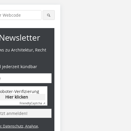
Newsletter
s zu Architektur, Recht
d jederzeit kündbar
oboter-Verifizierung
Hier klicken
Friendly
Captcha ⇗
etzt anmelden!
e: Datenschutz, Analyse,