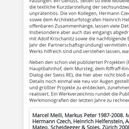
Falzungen: ein Genuss. Selten so viele Modelle
die textliche Kurzdarstellung der sechsundzwan
unprätentiös. Die von Kollegen, Hermann Czec
sowie dem Architekturfotografen Heinrich Hel
offenbaren Zusammenhänge, lassen viele Deta
Insbesondere aber auch das eingangs abgedr
mit Adolf Krischanitz sowie die nachfolgende 
Jahr der Partnerschaftsgründung) vermitteln d
Werks hilfreich sind und verstehen lassen, was
Neben den schon viel publizierten Projekten
Hauptbahnhof, dem Mursteg, dem Riffraff-Ki
Dialog der Swiss RE), die hier aber nicht blo
Details noch einmal wie neu vor Augen gestel
und größter Projekte zu entdecken, zunehmen
realisiert. Ein Werkverzeichnis rundet die Pub
Werkmonografien der letzten Jahre zu rechnen
Marcel Meili, Markus Peter 1987-2008. M
Hermann Czech, Heinrich Helfenstein, Ad
Mateo. Scheidegger & Spies, Zürich 2008