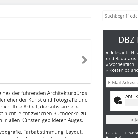
DBZ 
» Relevante New
und Baupraxis
» wöchentlich
» Kostenlos un
eines der führenden Architekturbüros
Anti-R
der eher der Kunst und Fotografie und
lich. Ihre Arbeit, die substanzielle
t nicht leicht zwischen Buchdeckel zu
» J
n in allen Künsten gebildeten Auges.
Typografie, Farbabstimmung, Layout,
Beispiele, Hinweis
Widerruf