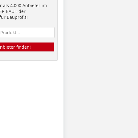
 als 4.000 Anbieter im
R BAU - der
ür Bauprofis!
nbieter finden!