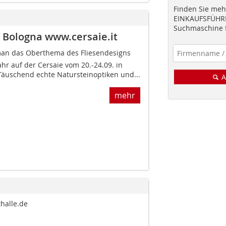
Finden Sie mehr
EINKAUFSFÜHRE
Suchmaschine f
n Bologna www.cersaie.it
 man das Oberthema des Fliesendesigns
hr auf der Cersaie vom 20.-24.09. in
Täuschend echte Natursteinoptiken und...
A
mehr
halle.de