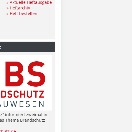
» Aktuelle Heftausgabe
» Heftarchiv
» Heft bestellen
z
z“ informiert zweimal im
das Thema Brandschutz
hutz.de