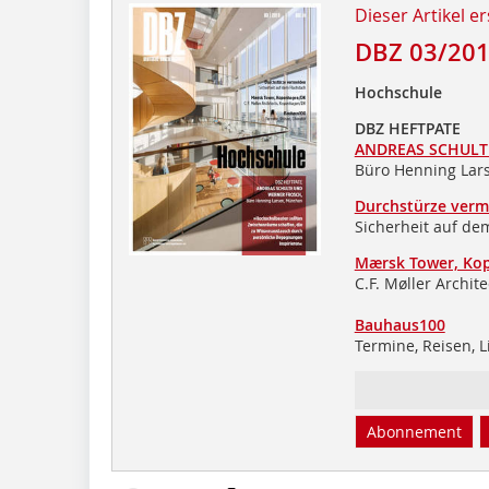
Dieser Artikel er
DBZ 03/20
Hochschule
DBZ HEFTPATE
ANDREAS SCHULT
Büro Henning Lar
Durchstürze verm
Sicherheit auf de
Mærsk Tower, Ko
C.F. Møller Archi
Bauhaus100
Termine, Reisen, L
Abonnement