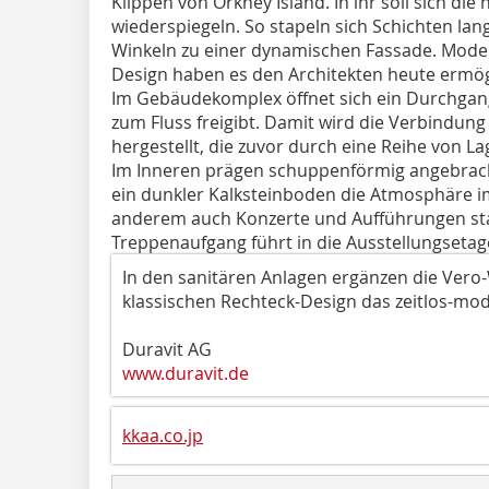
Klippen von Orkney Island. In ihr soll sich die 
wiederspiegeln. So stapeln sich Schichten lan
Winkeln zu einer dynamischen Fassade. Mode
Design haben es den Architekten heute ermög
Im Gebäudekomplex öffnet sich ein Durchgang,
zum Fluss freigibt. Damit wird die Verbindung
hergestellt, die zuvor durch eine Reihe von L
Im Inneren prägen schuppenförmig angebrac
ein dunkler Kalksteinboden die Atmosphäre i
anderem auch Konzerte und Aufführungen stat
Treppenaufgang führt in die Ausstellungsetag
In den sanitären Anlagen ergänzen die Vero-
klassischen Rechteck-Design das ­zeitlos-m
Duravit AG
www.duravit.de
kkaa.co.jp