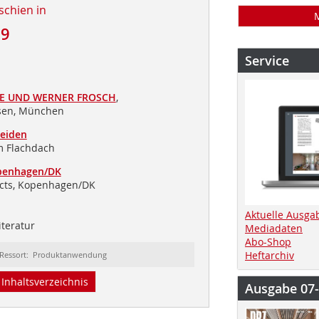
schien in
19
Service
E UND WERNER FROSCH
,
sen, München
eiden
m Flachdach
penhagen/DK
tects, Kopenhagen/DK
Aktuelle Ausga
iteratur
Mediadaten
Abo-Shop
Heftarchiv
Ressort: Produktanwendung
Inhaltsverzeichnis
Ausgabe 07