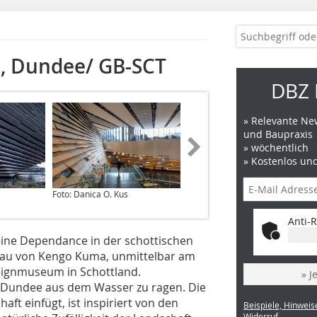
m, Dundee/ GB-SCT
DBZ 
» Relevante New
und Baupraxis
» wöchentlich
» Kostenlos un
Foto: Danica O. Kus
Foto: Danica O. Kus
Anti-R
ine Dependance in der schottischen
au von Kengo Kuma, unmittelbar am
Designmuseum in Schottland.
» J
&A Dundee aus dem Wasser zu ragen. Die
aft einfügt, ist inspiriert von den
Beispiele, Hinweis
Widerruf