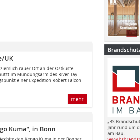
Brandschut
e/UK
 ziemlich rauer Ort an der Ostküste
chützt im Mündungsarm des River Tay
gspunkt einer Expedition Robert Falcon
mehr
„BS Brandschut
Jahr rund um 
go Kuma“, in Bonn
am Bau.
 Architekten Kengo Kuma in der Bonner
www.bsbrandsc