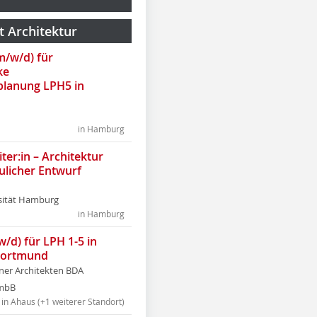
t Architektur
(m/w/d) für
ke
lanung LPH5 in
in Hamburg
ter:in – Architektur
ulicher Entwurf
sität Hamburg
in Hamburg
w/d) für LPH 1-5 in
Dortmund
tner Architekten BDA
tmbB
in Ahaus (+1 weiterer Standort)