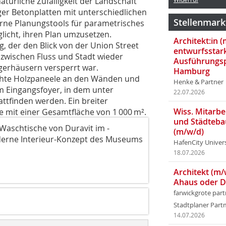
natürliche Zufälligkeit der Landschaft
ger Betonplatten mit unterschiedlichen
Stellenmark
rne Planungstools für parametrisches
licht, ihren Plan umzusetzen.
Architekt:in 
 der den Blick von der Union Street
entwurfsstar
 zwischen Fluss und Stadt wieder
Ausführungsp
agerhäusern versperrt war.
Hamburg
hte Holzpaneele an den Wänden und
Henke & Partner
m Eingangsfoyer, in dem unter
22.07.2026
tfinden werden. Ein breiter
Wiss. Mitarbei
e mit einer Gesamtfläche von 1 000 m².
und Städteba
Waschtische von Duravit im ­
(m/w/d)
oderne Interieur-Konzept des Museums
HafenCity Univer
18.07.2026
Architekt (m/
Ahaus oder 
farwickgrote par
Stadtplaner Par
14.07.2026