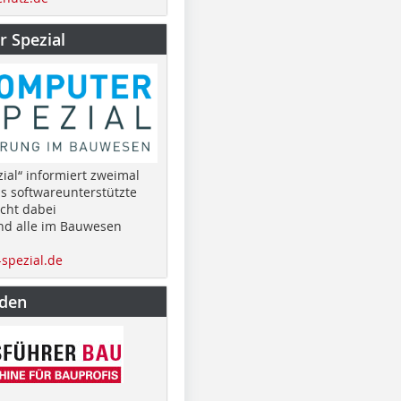
 Spezial
ial“ informiert zweimal
as softwareunterstützte
cht dabei
nd alle im Bauwesen
spezial.de
nden