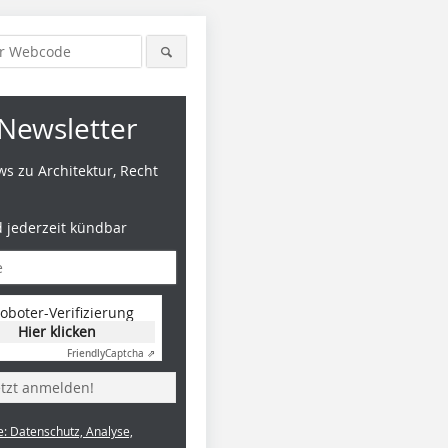
Newsletter
s zu Architektur, Recht
d jederzeit kündbar
oboter-Verifizierung
Hier klicken
Friendly
Captcha ⇗
etzt anmelden!
e: Datenschutz, Analyse,