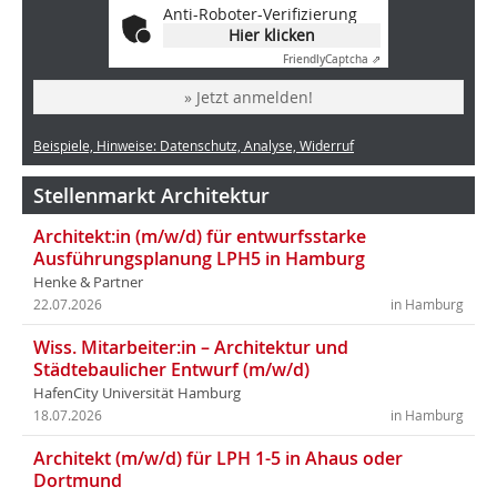
Anti-Roboter-Verifizierung
Hier klicken
Friendly
Captcha ⇗
» Jetzt anmelden!
Beispiele, Hinweise: Datenschutz, Analyse, Widerruf
Stellenmarkt Architektur
Architekt:in (m/w/d) für entwurfsstarke
Ausführungsplanung LPH5 in Hamburg
Henke & Partner
22.07.2026
in Hamburg
Wiss. Mitarbeiter:in – Architektur und
Städtebaulicher Entwurf (m/w/d)
HafenCity Universität Hamburg
18.07.2026
in Hamburg
Architekt (m/w/d) für LPH 1-5 in Ahaus oder
Dortmund