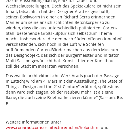
700 m² Ausstellungsfläche, Platz für Dauer- und
Wechselausstellungen. Doch das Spektakuläre ist nicht sein
Inhalt, tatsächlich hat der Designer Arad es geschafft,
seinen Bookworm in einer an Richard Serra erinnernden
Manier um seine ansich schlichten Betonkörper so zu
winden, dass die aus unterschiedlich patiniertem Corten-
Stahl bestehende Großskulptur sich selbst zum Thema
macht. Insbesondere die den nach Süden offenen Innenhof
verschattenden, sich hoch in die Luft wie Schleifen
aufbäumenden Corten-Bänder machen aus dem Museum
das Designobjekt, das sich der Bürgermeister und Initiator
Motti Sasson gewünscht hat. Kunst – hier der Kunstbau –
soll die Stadt im Innersten versöhnen.
Das zweite architektonische Werk Arads (nach der Passage
in Lüttich) wird am 4. März mit der Ausstellung „The State of
Things – Design and the 21st Century“ eröffnet, spätestens
dann wird sich zeigen, ob der Neubau mehr ist als eine
Ikone, die auch „eine Briefmarke zieren könnte“ (Sasson).
Be.
K.
Weitere Informationen unter
www.ronarad.com/architecture/holon/holon.htm
und