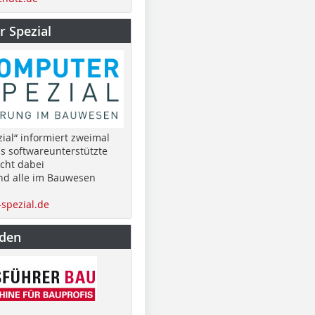
 Spezial
ial“ informiert zweimal
as softwareunterstützte
cht dabei
nd alle im Bauwesen
spezial.de
nden