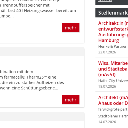
 Trennpuffer­speicher mit
ält fast 40 l Heizungswasser bereit, um
Stellenmark
umpe...
Architekt:in 
mehr
entwurfsstar
Ausführungsp
Hamburg
Henke & Partner
22.07.2026
Wiss. Mitarbei
und Städteba
mbination mit dem
(m/w/d)
m fermacell® Therm25™ eine
HafenCity Univer
 die ein zu starkes Aufheizen des
18.07.2026
, wenn eine Schüttungsebene...
Architekt (m/
mehr
Ahaus oder 
farwickgrote par
Stadtplaner Par
14.07.2026