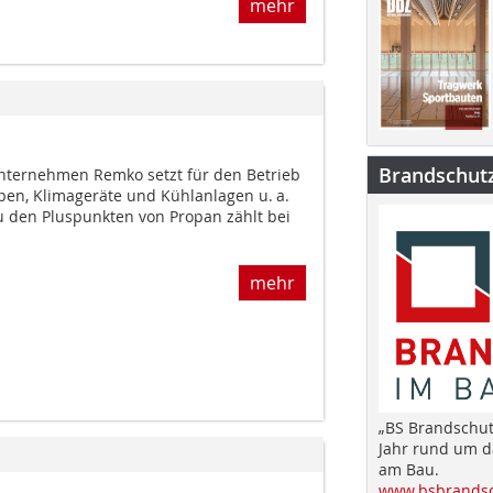
mehr
Brandschut
nternehmen Remko setzt für den Betrieb
n, Klimageräte und Kühlanlagen u. a.
Zu den Pluspunkten von Propan zählt bei
mehr
„BS Brandschut
Jahr rund um 
am Bau.
www.bsbrandsc