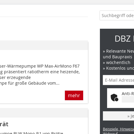
DBZ 
» Relevante New
und Baupraxis
» wöchentlich
asser-Wärmepumpe WP Max-AirMono F67
» Kostenlos un
 präsentiert ratiotherm eine heizende,
er erzeugende
pe für große Gebäude vom...
Anti-R
mehr
» J
rät
Beispiele, Hinweis
umpe BLW Mono-P.1 von Brötje
Widerruf