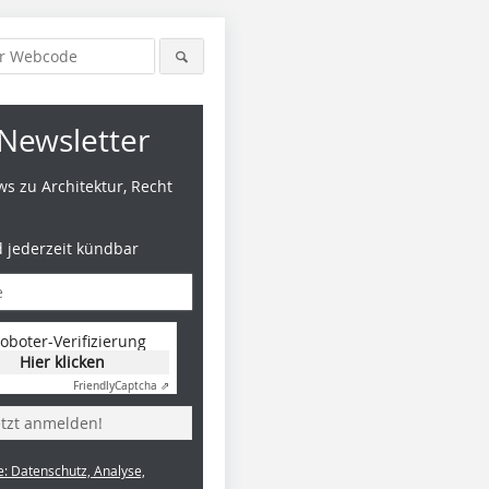
Newsletter
s zu Architektur, Recht
d jederzeit kündbar
oboter-Verifizierung
Hier klicken
Friendly
Captcha ⇗
etzt anmelden!
e: Datenschutz, Analyse,