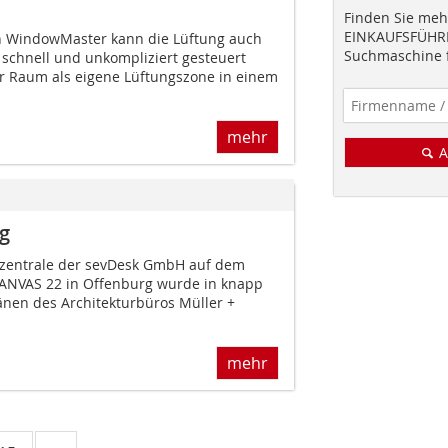
Finden Sie mehr
EINKAUFSFÜHRE
 WindowMaster kann die Lüftung auch
Suchmaschine f
chnell und unkompliziert gesteuert
r Raum als eigene Lüftungszone in einem
mehr
A
g
zentrale der sevDesk GmbH auf dem
CANVAS 22 in Offenburg wurde in knapp
änen des Architekturbüros Müller +
mehr