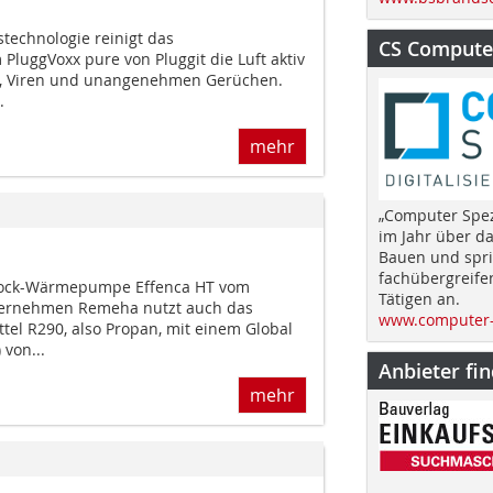
technologie reinigt das
CS Computer
PluggVoxx pure von Pluggit die Luft aktiv
en, Viren und unangenehmen Gerüchen.
.
mehr
„Computer Spez
im Jahr über d
Bauen und spri
fachübergreife
ock-Wärmepumpe ­Effenca HT vom
Tätigen an.
ernehmen Remeha nutzt auch das
www.computer-
tel R290, also Propan, mit einem Global
von...
Anbieter fi
mehr