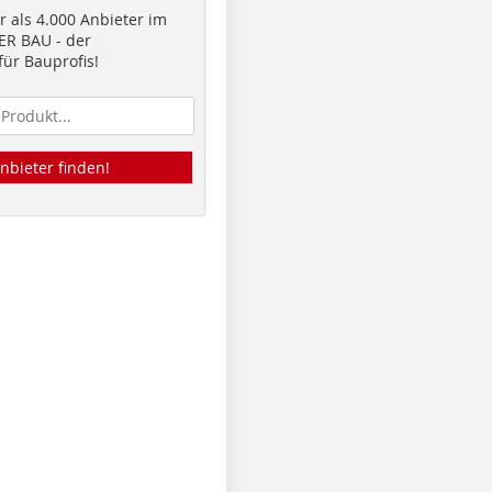
 als 4.000 Anbieter im
R BAU - der
ür Bauprofis!
nbieter finden!