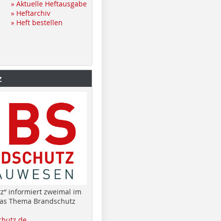
» Aktuelle Heftausgabe
» Heftarchiv
» Heft bestellen
z
z“ informiert zweimal im
das Thema Brandschutz
hutz.de