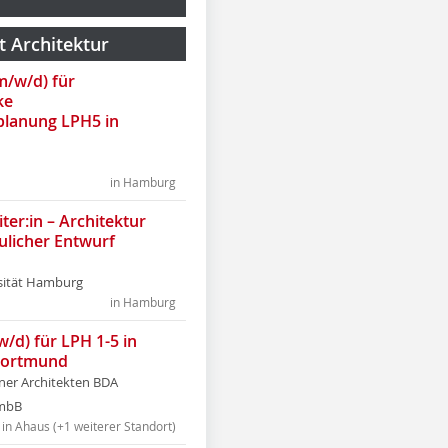
t Architektur
(m/w/d) für
ke
lanung LPH5 in
in Hamburg
ter:in – Architektur
ulicher Entwurf
sität Hamburg
in Hamburg
w/d) für LPH 1-5 in
Dortmund
tner Architekten BDA
tmbB
in Ahaus (+1 weiterer Standort)