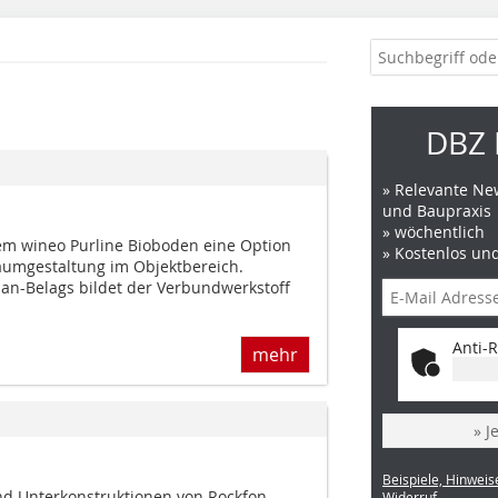
DBZ 
» Relevante New
und Baupraxis
» wöchentlich
em wineo Purline Bioboden eine Option
» Kostenlos un
Raumgestaltung im Objektbereich.
han-Belags bildet der Verbundwerkstoff
Anti-R
mehr
» J
Beispiele, Hinweis
und Unterkonstruktionen von Rockfon
Widerruf