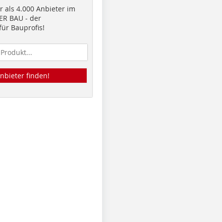
 als 4.000 Anbieter im
R BAU - der
ür Bauprofis!
nbieter finden!