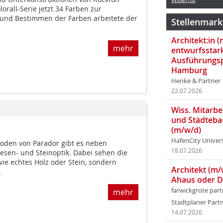
orall-Serie jetzt 34 Farben zur
 und Bestimmen der Farben arbeitete der
Stellenmark
Architekt:in 
mehr
entwurfsstar
Ausführungsp
Hamburg
Henke & Partner
22.07.2026
Wiss. Mitarbei
und Städteba
(m/w/d)
HafenCity Univer
oden von Parador gibt es neben
18.07.2026
iesen- und Steinoptik. Dabei sehen die
ie echtes Holz oder Stein, sondern
Architekt (m/
.
Ahaus oder 
farwickgrote par
mehr
Stadtplaner Par
14.07.2026