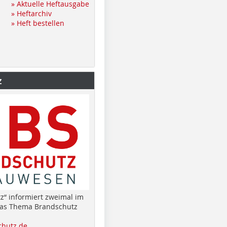
» Aktuelle Heftausgabe
» Heftarchiv
» Heft bestellen
z
z“ informiert zweimal im
das Thema Brandschutz
hutz.de