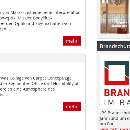
 von Marazzi ist eine neue Interpretation
on-optik. Mit der BodyPlus-
werden Optik und Eigenschaften von
n....
mehr
Brandschut
anvas Collage von Carpet Concept/Ege
 den Segmenten Office und Hospita­lity als
ereich eine Atmosphäre des
....
mehr
„BS Brandschut
Jahr rund um 
am Bau.
www.bsbrandsc