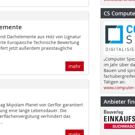
CS Computer
lemente
und Dachelemente aus Holz von Lignatur
erte Europäische Technische Bewertung
iefert jetzt außerdem praxistaugliche
„Computer Spez
im Jahr über d
mehr
Bauen und spri
fachübergreife
Tätigen an.
www.computer-
Anbieter fi
ag Mipolam Planet von Gerflor garantiert
zung eine lange Lebensdauer. Die
erflächenvergütung verhindert das
..
mehr