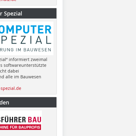
 Spezial
ial“ informiert zweimal
as softwareunterstützte
cht dabei
nd alle im Bauwesen
spezial.de
nden