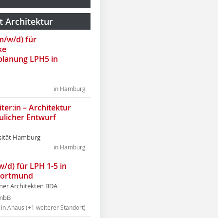
t Architektur
(m/w/d) für
ke
lanung LPH5 in
in Hamburg
ter:in – Architektur
ulicher Entwurf
sität Hamburg
in Hamburg
w/d) für LPH 1-5 in
Dortmund
tner Architekten BDA
tmbB
in Ahaus (+1 weiterer Standort)