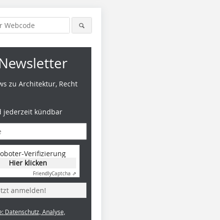
Newsletter
s zu Architektur, Recht
d jederzeit kündbar
oboter-Verifizierung
Hier klicken
Friendly
Captcha ⇗
etzt anmelden!
e: Datenschutz, Analyse,