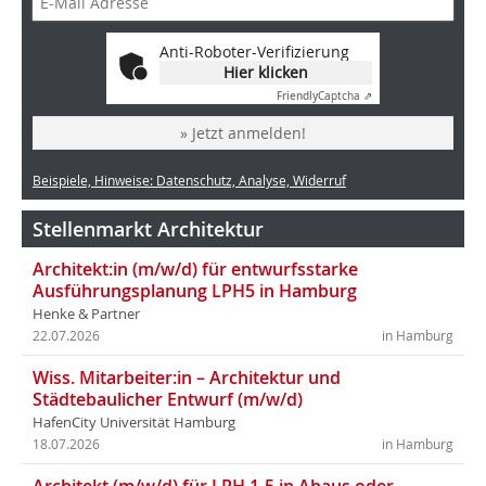
Anti-Roboter-Verifizierung
Hier klicken
Friendly
Captcha ⇗
» Jetzt anmelden!
Beispiele, Hinweise: Datenschutz, Analyse, Widerruf
Stellenmarkt Architektur
Architekt:in (m/w/d) für entwurfsstarke
Ausführungsplanung LPH5 in Hamburg
Henke & Partner
22.07.2026
in Hamburg
Wiss. Mitarbeiter:in – Architektur und
Städtebaulicher Entwurf (m/w/d)
HafenCity Universität Hamburg
18.07.2026
in Hamburg