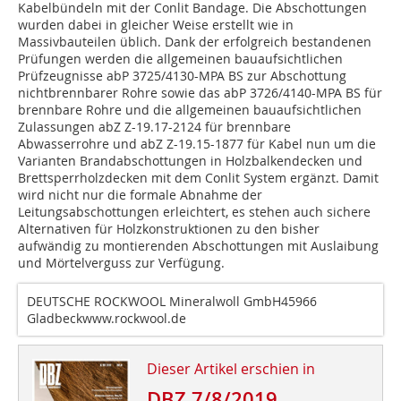
Kabelbündeln mit der Conlit Bandage. Die Abschottungen
wurden dabei in gleicher Weise erstellt wie in
Massivbauteilen üblich. Dank der erfolgreich bestandenen
Prüfungen werden die allgemeinen bauaufsichtlichen
Prüfzeugnisse abP 3725/4130-MPA BS zur Abschottung
nichtbrennbarer Rohre sowie das abP 3726/4140-MPA BS für
brennbare Rohre und die allgemeinen bauaufsichtlichen
Zulassungen abZ Z-19.17-2124 für brennbare
Abwasserrohre und abZ Z-19.15-1877 für Kabel nun um die
Varianten Brandabschottungen in Holzbalkendecken und
Brettsperrholzdecken mit dem Conlit System ergänzt. Damit
wird nicht nur die formale Abnahme der
Leitungsabschottungen erleichtert, es stehen auch sichere
Alternativen für Holzkonstruktionen zu den bisher
aufwändig zu montierenden Abschottungen mit Auslaibung
und Mörtelverguss zur Verfügung.
DEUTSCHE ROCKWOOL Mineralwoll GmbH45966
Gladbeck
www.rockwool.de
Dieser Artikel erschien in
DBZ 7/8/2019