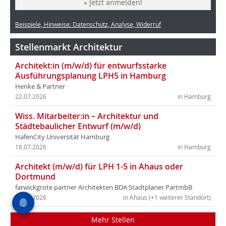
» Jetzt anmelden!
Beispiele, Hinweise: Datenschutz, Analyse, Widerruf
Stellenmarkt Architektur
Architekt:in (m/w/d) für entwurfsstarke
Ausführungsplanung LPH5 in Hamburg
Henke & Partner
22.07.2026
in Hamburg
Wiss. Mitarbeiter:in – Architektur und
Städtebaulicher Entwurf (m/w/d)
HafenCity Universität Hamburg
18.07.2026
in Hamburg
Architekt (m/w/d) für LPH 1-5 in Ahaus oder
Dortmund
farwickgrote partner Architekten BDA Stadtplaner PartmbB
14.07.2026
in Ahaus (+1 weiterer Standort)
Mehr Stellen