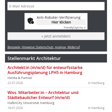
Anti-Roboter-Verifizierung
Hier klicken
Friendly
Captcha ⇗
» Jetzt anmelden!
Beispiele, Hinweise: Datenschutz, Analyse, Widerruf
Stellenmarkt Architektur
Architekt:in (m/w/d) für entwurfsstarke
Ausführungsplanung LPH5 in Hamburg
Henke & Partner
22.07.2026
in Hamburg
Wiss. Mitarbeiter:in – Architektur und
Städtebaulicher Entwurf (m/w/d)
HafenCity Universität Hamburg
18.07.2026
in Hamburg