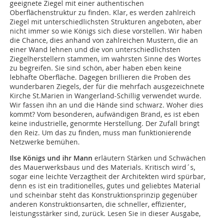
geeignete Ziegel mit einer authentischen
Oberflächenstruktur zu finden. Klar, es werden zahlreich
Ziegel mit unterschiedlichsten Strukturen angeboten, aber
nicht immer so wie Königs sich diese vorstellen. Wir haben
die Chance, dies anhand von zahlreichen Mustern, die an
einer Wand lehnen und die von unterschiedlichsten
Ziegelherstellern stammen, im wahrsten Sinne des Wortes
zu begreifen. Sie sind schön, aber haben eben keine
lebhafte Oberfläche. Dagegen brillieren die Proben des
wunderbaren Ziegels, der für die mehrfach ausgezeichnete
Kirche St.Marien in Wangerland-Schillig verwendet wurde.
Wir fassen ihn an und die Hände sind schwarz. Woher dies
kommt? Vom besonderen, aufwändigen Brand, es ist eben
keine industrielle, genormte Herstellung. Der Zufall bringt
den Reiz. Um das zu finden, muss man funktionierende
Netzwerke bemühen.
Ilse Königs und ihr Mann
erläutern Stärken und Schwächen
des Mauerwerksbaus und des Materials. Kritisch wird´s,
sogar eine leichte Verzagtheit der Architekten wird spürbar,
denn es ist ein traditionelles, gutes und geliebtes Material
und scheinbar steht das Konstruktionsprinzip gegenüber
anderen Konstruktionsarten, die schneller, effizienter,
leistungsstärker sind, zurück. Lesen Sie in dieser Ausgabe,