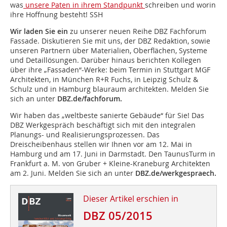
was
unsere Paten in ihrem Standpunkt
schreiben und worin
ihre Hoffnung besteht! SSH
Wir laden Sie ein
zu unserer neuen Reihe DBZ Fachforum
Fassade. Diskutieren Sie mit uns, der DBZ Redaktion, sowie
unseren Partnern über Materialien, Oberflächen, Systeme
und Detaillösungen. Darüber hinaus berichten Kollegen
über ihre „Fassaden“-Werke: beim Termin in Stuttgart MGF
Architekten, in München R+R Fuchs, in Leipzig Schulz &
Schulz und in Hamburg blauraum architekten. Melden Sie
sich an unter
DBZ.de/fachforum.
Wir haben das „weltbeste sanierte Gebäude“ für Sie! Das
DBZ Werkgespräch beschäftigt sich mit den integralen
Planungs- und Realisierungsprozessen. Das
Dreischeibenhaus stellen wir Ihnen vor am 12. Mai in
Hamburg und am 17. Juni in Darmstadt. Den TaunusTurm in
Frankfurt a. M. von Gruber + Kleine-Kraneburg Architekten
am 2. Juni. Melden Sie sich an unter
DBZ.de/werkgespraech.
Dieser Artikel erschien in
DBZ 05/2015