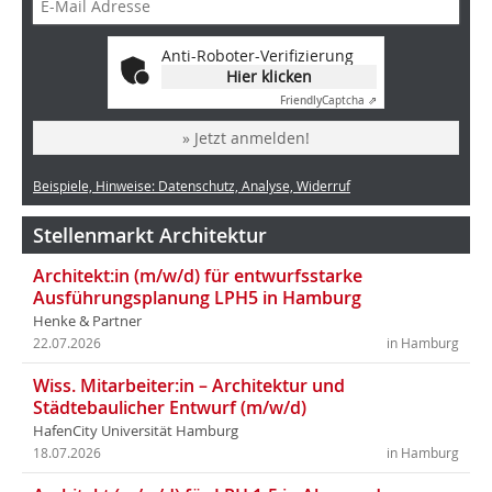
Anti-Roboter-Verifizierung
Hier klicken
Friendly
Captcha ⇗
» Jetzt anmelden!
Beispiele, Hinweise: Datenschutz, Analyse, Widerruf
Stellenmarkt Architektur
Architekt:in (m/w/d) für entwurfsstarke
Ausführungsplanung LPH5 in Hamburg
Henke & Partner
22.07.2026
in Hamburg
Wiss. Mitarbeiter:in – Architektur und
Städtebaulicher Entwurf (m/w/d)
HafenCity Universität Hamburg
18.07.2026
in Hamburg