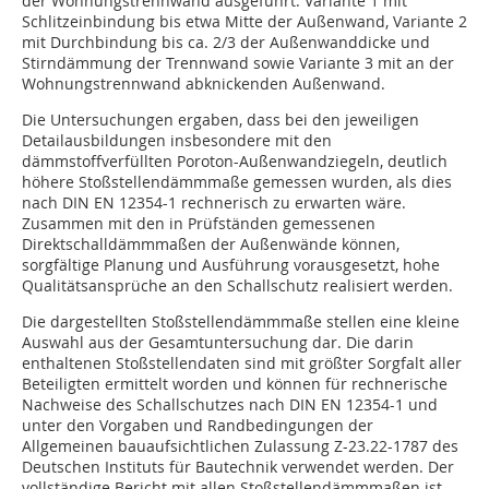
der Wohnungstrennwand ausgeführt: Variante 1 mit
Schlitzeinbindung bis etwa Mitte der Außenwand, Variante 2
mit Durchbindung bis ca. 2/3 der Außenwanddicke und
Stirndämmung der Trennwand sowie Variante 3 mit an der
Wohnungstrennwand abknickenden Außenwand.
Die Untersuchungen ergaben, dass bei den jeweiligen
Detailausbildungen insbesondere mit den
dämmstoffverfüllten Poroton-Außenwandziegeln, deutlich
höhere Stoßstellendämmmaße gemessen wurden, als dies
nach DIN EN 12354-1 rechnerisch zu erwarten wäre.
Zusammen mit den in Prüfständen gemessenen
Direktschalldämmmaßen der Außenwände können,
sorgfältige Planung und Ausführung vorausgesetzt, hohe
Qualitätsansprüche an den Schallschutz realisiert werden.
Die dargestellten Stoßstellendämmmaße stellen eine kleine
Auswahl aus der Gesamtuntersuchung dar. Die darin
enthaltenen Stoßstellendaten sind mit größter Sorgfalt aller
Beteiligten ermittelt worden und können für rechnerische
Nachweise des Schallschutzes nach DIN EN 12354-1 und
unter den Vorgaben und Randbedingungen der
Allgemeinen bauaufsichtlichen Zulassung Z-23.22-1787 des
Deutschen Instituts für Bautechnik verwendet werden. Der
vollständige Bericht mit allen Stoßstellendämmmaßen ist