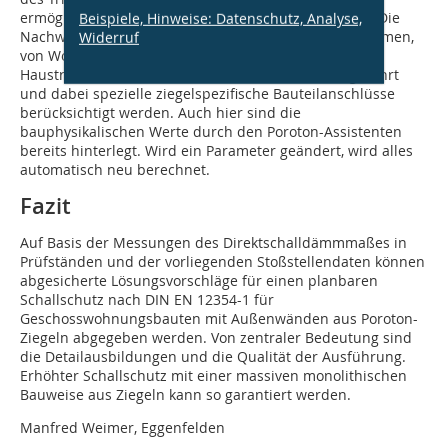
ermöglicht somit eine sichere Schallschutzprognose. Die
Beispiele, Hinweise: Datenschutz, Analyse,
Nachweise für Luftschalldämmung zwischen den Räumen,
Widerruf
von Wohnungs- und Flurtrennwänden, zweischaligen
Haustrennwänden und Geschossdecken können geführt
und dabei spezielle ziegelspezifische Bauteilanschlüsse
berücksichtigt werden. Auch hier sind die
bauphysikalischen Werte durch den Poroton-Assistenten
bereits hinterlegt. Wird ein Parameter geändert, wird alles
automatisch neu berechnet.
Fazit
Auf Basis der Messungen des Direktschalldämmmaßes in
Prüfständen und der vorliegenden Stoßstellendaten können
abgesicherte Lösungsvorschläge für einen planbaren
Schallschutz nach DIN EN 12354-1 für
Geschosswohnungsbauten mit Außenwänden aus Poroton-
Ziegeln abgegeben werden. Von zentraler Bedeutung sind
die Detailausbildungen und die Qualität der Ausführung.
Erhöhter Schallschutz mit einer massiven monolithischen
Bauweise aus Ziegeln kann so garantiert werden.
Manfred Weimer, Eggenfelden