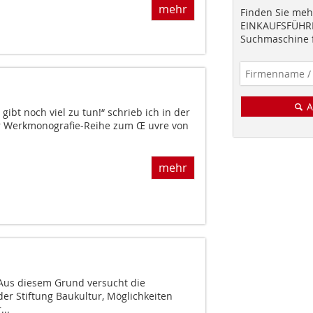
mehr
Finden Sie mehr
EINKAUFSFÜHRE
Suchmaschine f
A
 gibt noch viel zu tun!“ schrieb ich in der
r Werkmonografie-Reihe zum Œ uvre von
mehr
Aus diesem Grund versucht die
der Stiftung Baukultur, Möglichkeiten
...