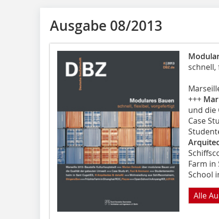
Ausgabe 08/2013
Modula
schnell, 
Marseill
+++
Mar
und die
Case St
Student
Arquite
Schiffsc
Farm in
School 
Alle A