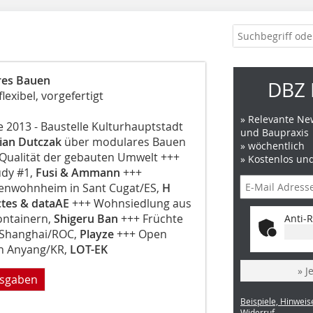
res Bauen
DBZ 
flexibel, vorgefertigt
» Relevante New
e 2013 - Baustelle Kulturhauptstadt
und Baupraxis
ian Dutczak
über modulares Bauen
» wöchentlich
 Qualität der gebauten Umwelt +++
» Kostenlos un
udy #1,
Fusi & Ammann
+++
enwohnheim in Sant Cugat/ES,
H
ctes & dataAE
+++ Wohnsiedlung aus
ontainern,
Shigeru Ban
+++ Früchte
Anti-R
 Shanghai/ROC,
Playze
+++ Open
in Anyang/KR,
LOT-EK
» J
usgaben
Beispiele, Hinweis
Widerruf