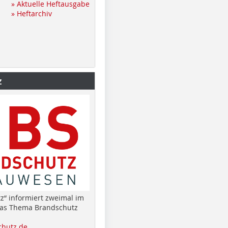
» Aktuelle Heftausgabe
» Heftarchiv
z
z“ informiert zweimal im
das Thema Brandschutz
hutz.de