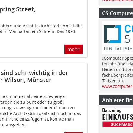
pring Street,
CS Computer
abern und Archi-tektur­historikern ist die
et in Manhattan ein Schrein. Das 1870
mehr
„Computer Spez
im Jahr über d
Bauen und spri
sind sehr wichtig in der
fachübergreife
er Wilson, Münster
Tätigen an.
www.computer-
n noch immer als eine schwierige
Anbieter fi
rden sie zu bunt oder zu groß,
u eng, zu wenig rund oder einfach zu
olche Architektur zusätzlich noch in das
n Kirche einzufügen ist, könnte man
ern ausgehen.