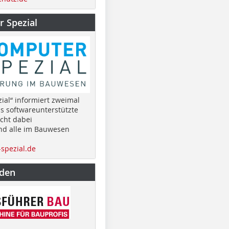
 Spezial
ial“ informiert zweimal
as softwareunterstützte
cht dabei
nd alle im Bauwesen
spezial.de
nden