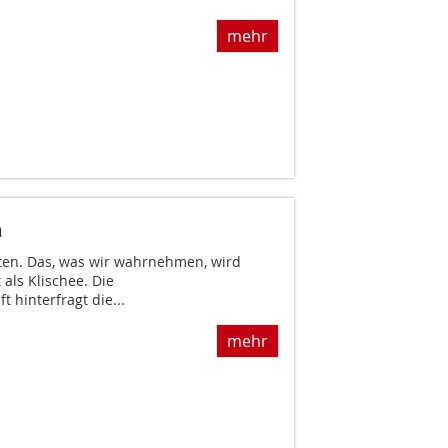
mehr
n
ten. Das, was wir wahrnehmen, wird
als Klischee. Die
 hinterfragt die...
mehr