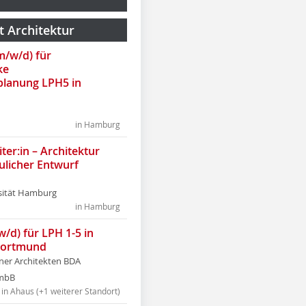
t Architektur
(m/w/d) für
ke
lanung LPH5 in
in Hamburg
ter:in – Architektur
ulicher Entwurf
sität Hamburg
in Hamburg
w/d) für LPH 1-5 in
Dortmund
tner Architekten BDA
tmbB
in Ahaus (+1 weiterer Standort)