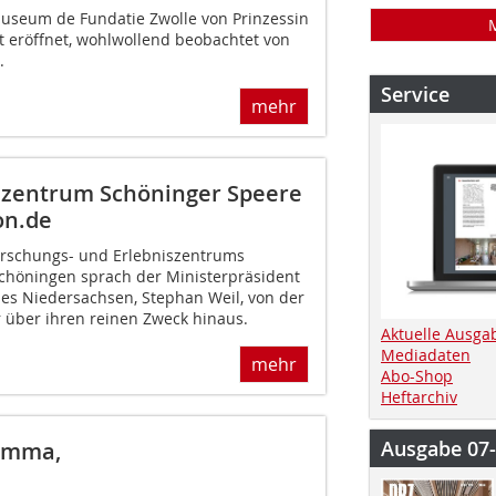
seum de Fun­datie Zwolle von Prinzessin
t eröffnet, wohlwollend be­obachtet von
.
Service
mehr
iszentrum Schöninger Speere
on.de
orschungs- und Erlebniszentrums
chöningen sprach der Ministerpräsident
es Niedersachsen, Stephan Weil, von der
r über ihren reinen Zweck hinaus.
Aktuelle Ausga
Mediadaten
mehr
Abo-Shop
Heftarchiv
Ausgabe 07
imma,