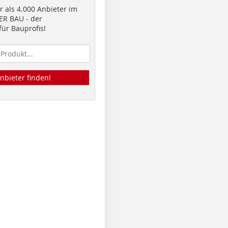
 als 4.000 Anbieter im
R BAU - der
ür Bauprofis!
nbieter finden!