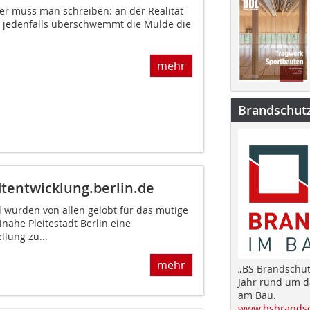
der muss man schreiben: an der Realität
er jedenfalls überschwemmt die Mulde die
mehr
Brandschut
tentwicklung.berlin.de
d wurden von allen gelobt für das mutige
nahe Pleitestadt Berlin eine
llung zu...
mehr
„BS Brandschut
Jahr rund um 
am Bau.
www.bsbrandsc