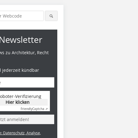
Newsletter
s zu Architektur, Recht
d jederzeit kündbar
oboter-Verifizierung
Hier klicken
Friendly
Captcha ⇗
etzt anmelden!
e: Datenschutz, Analyse,