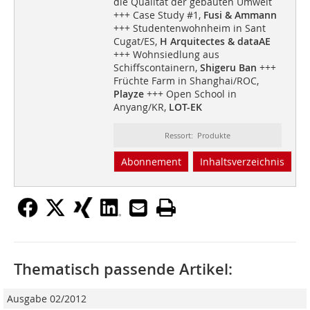
die Qualität der gebauten Umwelt
+++ Case Study #1,
Fusi & Ammann
+++ Studentenwohnheim in Sant
Cugat/ES,
H Arquitectes & dataAE
+++ Wohnsiedlung aus
Schiffscontainern,
Shigeru Ban
+++
Früchte Farm in Shanghai/ROC,
Playze
+++ Open School in
Anyang/KR,
LOT-EK
Ressort: Produkte
Abonnement
Inhaltsverzeichnis
Thematisch passende Artikel:
Ausgabe 02/2012