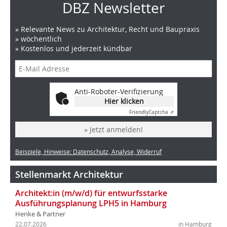
DBZ Newsletter
» Relevante News zu Architektur, Recht und Baupraxis
» wöchentlich
» Kostenlos und jederzeit kündbar
Anti-Roboter-Verifizierung
Hier klicken
Friendly
Captcha ⇗
» Jetzt anmelden!
Beispiele, Hinweise: Datenschutz, Analyse, Widerruf
Stellenmarkt Architektur
Architekt:in (m/w/d) für entwurfsstarke
Ausführungsplanung LPH5 in Hamburg
Henke & Partner
22.07.2026
in Hamburg