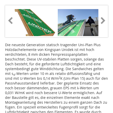
Die neueste Generation statisch tragender Uni-Plan Plus
Holzdach­elemente von Kingspan Unidek ist mit hoch
verdichteten, 8 mm ­dicken Feinpressspanplatten
beschichtet. Diese UV-stabilen Platten sorgen, solange das
Dach besteht, für die geforderte Luftdichtigkeit und eine
systembedingt gute Winddichtung. Die Sandwiches gelten
mit s
-Werten unter 10 m als relativ diffusionsfähig und
d
2
sind mit U-Werten bis 0,14 W/m
K (Uni-Plan 15) auch für den
Passivhausstandard lieferbar. Der geplante Einsatz des
noch besser dämmenden, grauen EPS mit λ-Werten um
0,031 W/mK wird noch bessere U-Werte ermöglichen. Auf
der Baustelle gilt es, die einzelnen Elemente exakt nach
Montageanleitung des Herstellers zu einem ganzen Dach zu
fügen. Ein speziell entwickeltes Fugenprofil sorgt für die
Luftdichtigkeit zwischen den Elementen. Es wurde durch