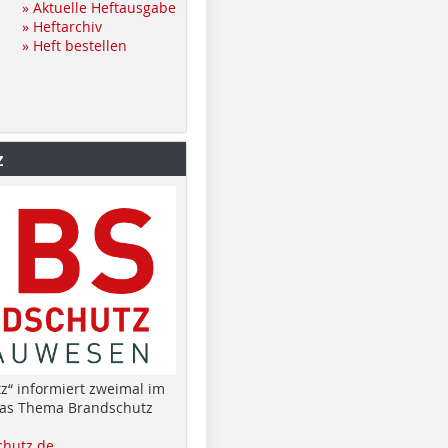
» Aktuelle Heftausgabe
» Heftarchiv
» Heft bestellen
z
z“ informiert zweimal im
das Thema Brandschutz
hutz.de