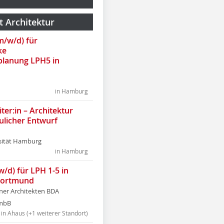
t Architektur
(m/w/d) für
ke
lanung LPH5 in
in Hamburg
ter:in – Architektur
ulicher Entwurf
sität Hamburg
in Hamburg
w/d) für LPH 1-5 in
Dortmund
tner Architekten BDA
tmbB
in Ahaus (+1 weiterer Standort)