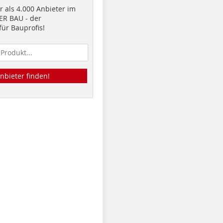
 als 4.000 Anbieter im
R BAU - der
ür Bauprofis!
nbieter finden!