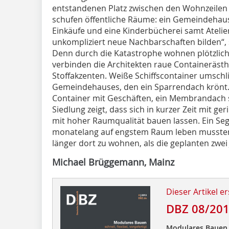
entstandenen Platz zwischen den Wohnzeilen nu
schufen öffentliche Räume: ein Gemeindehaus,
Einkäufe und eine Kinderbücherei samt Atelier
unkompliziert neue Nachbarschaften bilden“, s
Denn durch die Katastrophe wohnen plötzlich
verbinden die Architekten raue Containeräst
Stoffakzenten. Weiße Schiffscontainer umschl
Gemeindehauses, den ein Sparrendach krönt.
Container mit Geschäften, ein Membrandach s
Siedlung zeigt, dass sich in kurzer Zeit mit 
mit hoher Raumqualität bauen lassen. Ein Sege
monatelang auf engstem Raum leben mussten. 
länger dort zu wohnen, als die geplanten zwei 
Michael Brüggemann, Mainz
Dieser Artikel er
DBZ 08/20
Modulares Bauen