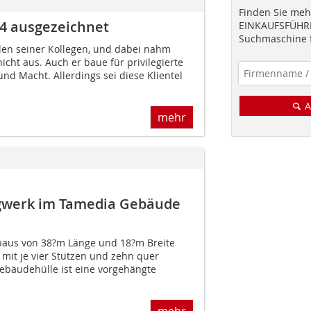
Finden Sie mehr
14 ausgezeichnet
EINKAUFSFÜHRE
Suchmaschine f
elen seiner Kollegen, und dabei nahm
icht aus. Auch er baue für privilegierte
nd Macht. Allerdings sei diese Klientel
A
mehr
agwerk im Tamedia Gebäude
baus von 38?m Länge und 18?m Breite
 mit je vier Stützen und zehn quer
ebäudehülle ist eine vorgehängte
mehr