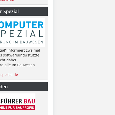
 Spezial
ial“ informiert zweimal
as softwareunterstützte
cht dabei
nd alle im Bauwesen
spezial.de
nden