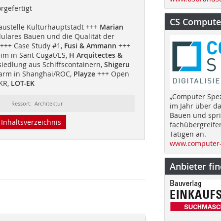
orgefertigt
CS Computer
Baustelle Kulturhauptstadt +++
Marian
lares Bauen und die Qualität der
+++ Case Study #1,
Fusi & Ammann
+++
m in Sant Cugat/ES,
H Arquitectes &
edlung aus Schiffscontainern,
Shigeru
arm in Shanghai/ROC,
Playze
+++ Open
KR,
LOT-EK
„Computer Spez
Ressort: Architektur
im Jahr über d
Bauen und spri
Inhaltsverzeichnis
fachübergreife
Tätigen an.
www.computer-
Anbieter fi