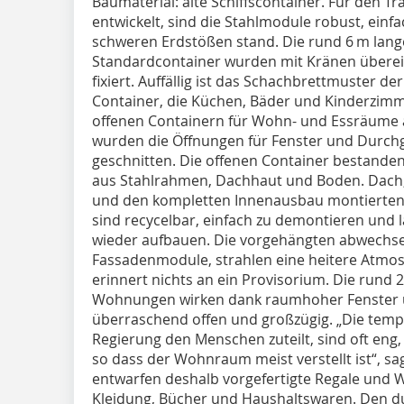
Baumaterial: alte Schiffscontainer. Für den T
entwickelt, sind die Stahlmodule robust, einf
schweren Erdstößen stand. Die rund 6 m lange
Standardcontainer wurden mit Kränen überei
fixiert. Auffällig ist das Schachbrettmuster 
Container, die Küchen, Bäder und Kinderzim
offenen Containern für Wohn- und Essräume 
wurden die Öffnungen für Fenster und Durch
geschnitten. Die offenen Container bestanden
aus Stahlrahmen, Dachhaut und Boden. Dach
und den kompletten Innenausbau montierten d
sind recycelbar, einfach zu demontieren und l
wieder aufbauen. Die vorgehängten abwechse
Fassadenmodule, strahlen eine heitere Atmo
erinnert nichts an ein Provisorium. Die rund 
Wohnungen wirken dank raumhoher Fenster 
überraschend offen und großzügig. „Die temp
Regierung den Menschen zuteilt, sind oft eng,
so dass der Wohnraum meist verstellt ist“, sa
entwarfen deshalb vorgefertigte Regale und 
Kleidung, Bücher und Haushaltswaren. Den du