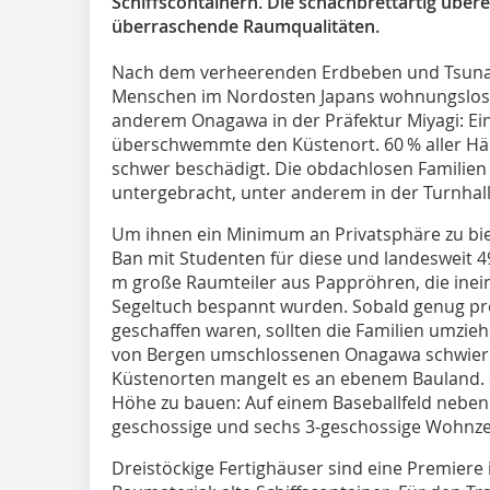
Schiffscontainern. Die schachbrettartig übe
überraschende Raumqualitäten.
Nach dem verheerenden Erdbeben und Tsunam
Menschen im Nordosten Japans wohnungslos. 
anderem Onagawa in der Präfektur Miyagi: Ei
überschwemmte den Küstenort. 60 % aller Häu
schwer beschädigt. Die obdachlosen Familien
untergebracht, unter anderem in der Turnhal
Um ihnen ein Minimum an Privatsphäre zu biet
Ban mit Studenten für diese und landesweit 49
m große Raumteiler aus Pappröhren, die ine
Segeltuch bespannt wurden. Sobald genug pr
geschaffen waren, sollten die Familien umzieh
von Bergen umschlossenen Onagawa schwierig
Küstenorten mangelt es an ebenem Bauland. S
Höhe zu bauen: Auf einem Baseballfeld nebe
geschossige und sechs 3-geschossige Wohnzeil
Dreistöckige Fertighäuser sind eine Premiere 