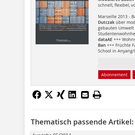
schnell, flexibel, v
Marseille 2013 - 
Dutczak
über modu
gebauten Umwelt 
Studentenwohnhei
dataAE
+++ Wohnsi
Ban
+++ Früchte F
School in Anyang/
Abonnement
Thematisch passende Artikel: