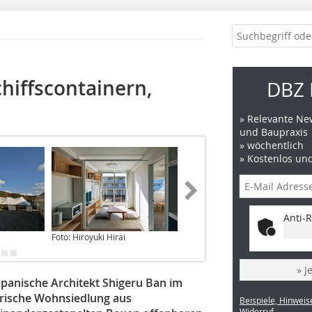
hiffscontainern,
DBZ 
» Relevante New
und Baupraxis
» wöchentlich
» Kostenlos un
Anti-R
Foto: Hiroyuki Hirai
Foto: Hiroyuki Hirai
» J
panische Architekt Shigeru Ban im
rische Wohnsiedlung aus
Beispiele, Hinweis
Widerruf