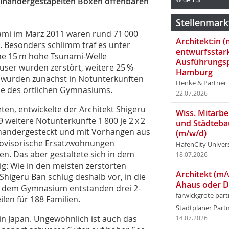
reinandergestapelten Boxen offenbaren
Stellenmark
i im März 2011 waren rund 71 000
Architekt:in 
Besonders schlimm traf es unter
entwurfsstar
ne 15 m hohe Tsunami-Welle
Ausführungsp
ser wurden zerstört, weitere 25 %
Hamburg
 wurden zunächst in Notunterkünften
Henke & Partner
le des örtlichen Gymnasiums.
22.07.2026
en, entwickelte der Architekt Shigeru
Wiss. Mitarbei
 weitere Notunterkünfte 1 800 je 2 x 2
und Städteba
inandergesteckt und mit Vorhängen aus
(m/w/d)
ovisorische Ersatzwohnun­gen
HafenCity Univer
en. Das aber gestaltete sich in dem
18.07.2026
: Wie in den meisten zerstörten
Architekt (m/
higeru Ban schlug deshalb vor, in die
Ahaus oder 
n dem Gymnasium entstanden drei 2-
farwickgrote par
en für 188 Familien.
Stadtplaner Par
in Japan. Ungewöhn­lich ist auch das
14.07.2026