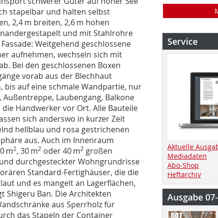
ransport schwerer Güter auf hoher See
ach stapelbar und halten selbst
n, 2,4 m breiten, 2,6 m hohen
nandergestapelt und mit Stahlrohre
Service
der Fassade: Weitgehend geschlossene
mer aufnehmen, wechseln sich mit
ab. Bei den geschlossenen Boxen
gänge vorab aus der Blechhaut
, bis auf eine schmale Wandpartie, nur
, Außentreppe, Laubengang, Balkone
ie Handwerker vor Ort. Alle Bauteile
assen sich anderswo in kurzer Zeit
lnd hellblau und rosa gestrichenen
sphäre aus. Auch im Innenraum
Aktuelle Ausga
2
2
2
20 m
, 30 m
oder 40 m
großen
Mediadaten
und durchgesteckter Wohngrundrisse
Abo-Shop
orären Standard-Fertighäuser, die die
Heftarchiv
 laut und es mangelt an Lagerflächen,
gt Shigeru Ban. Die Architekten
Ausgabe 07
Wandschränke aus Sperrholz für
rch das Stapeln der Container