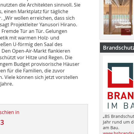
tzten die Architekten sinnvoll. Sie
 einen Marktplatz für tägliche
. „Wir wollen erreichen, dass sich
agt Projektleiter Yanusori Hirano.
 Fremde Tür an Tür. Gelungen
hetik mit warmen Holz- und
ießen U-förmig den Saal des
Brandschut
 Den Open-Air-Markt flankieren
chützt vor Hitze und Regen. Die
geringem Budget provisorische Häuser
n für die Familien, die zuvor
Viele können sich jetzt vorstellen
Jahre.
schien in
„BS Brandschut
13
Jahr rund um 
am Bau.
www.bsbrandsc