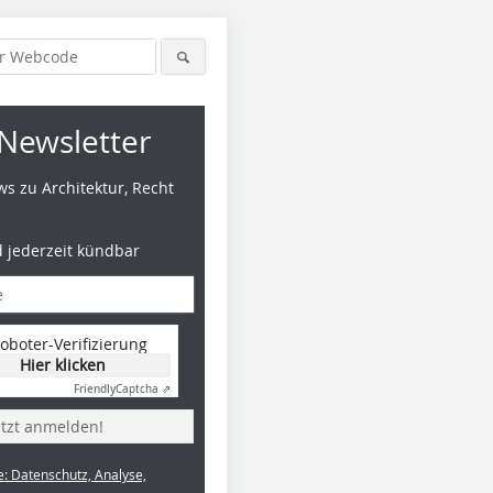
Newsletter
s zu Architektur, Recht
d jederzeit kündbar
oboter-Verifizierung
Hier klicken
Foto: Hiroyuki Hirai
Foto: Hiroyuki Hirai
Design: At
Friendly
Captcha ⇗
etzt anmelden!
e: Datenschutz, Analyse,