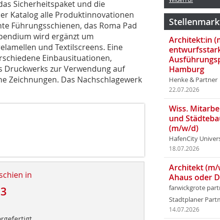
das Sicherheitspaket und die
er Katalog alle Produktinnovationen
Stellenmark
nnte Führungsschienen, das Roma Pad
pendium wird ergänzt um
Architekt:in 
relamellen und Textilscreens. Eine
entwurfsstar
erschiedene Einbausituationen,
Ausführungsp
des Druckwerks zur Verwendung auf
Hamburg
che Zeichnungen. Das Nachschlagewerk
Henke & Partner
22.07.2026
Wiss. Mitarbei
und Städteba
(m/w/d)
HafenCity Univer
18.07.2026
Architekt (m/
schien in
Ahaus oder 
farwickgrote par
13
Stadtplaner Par
14.07.2026
orgefertigt