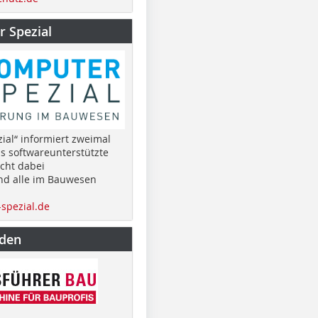
 Spezial
ial“ informiert zweimal
as softwareunterstützte
cht dabei
nd alle im Bauwesen
spezial.de
nden