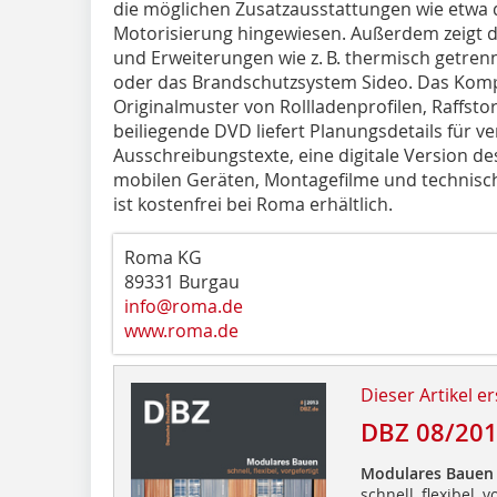
die möglichen Zusatzausstattungen wie etwa 
Motorisierung hin­gewiesen. Außerdem zeigt d
und Erweiterungen wie z. B. thermisch getre
oder das Brandschutzsystem Sideo. Das Kom
Originalmuster von Rollladenprofilen, Raffsto
beiliegende DVD liefert Planungsdetails für v
Ausschreibungstexte, eine digitale Version 
mobilen Geräten, Montagefilme und technis
ist kostenfrei bei Roma erhältlich.
Roma KG
89331 Burgau
info@roma.de
www.roma.de
Dieser Artikel er
DBZ 08/20
Modulares Bauen
schnell, flexibel, v