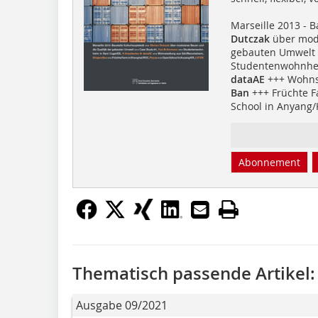
Marseille 2013 - 
Dutczak
über modu
gebauten Umwelt 
Studentenwohnhei
dataAE
+++ Wohnsi
Ban
+++ Früchte F
School in Anyang/
Abonnement
Thematisch passende Artikel:
Ausgabe 09/2021