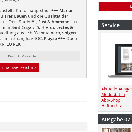
Baustelle Kulturhauptstadt +++
Marian
lares Bauen und die Qualität der
+++ Case Study #1,
Fusi & Ammann
+++
Service
m in Sant Cugat/ES,
H Arquitectes &
edlung aus Schiffscontainern,
Shigeru
arm in Shanghai/ROC,
Playze
+++ Open
KR,
LOT-EK
Ressort: Produkte
Inhaltsverzeichnis
Aktuelle Ausga
Mediadaten
Abo-Shop
Heftarchiv
Ausgabe 07