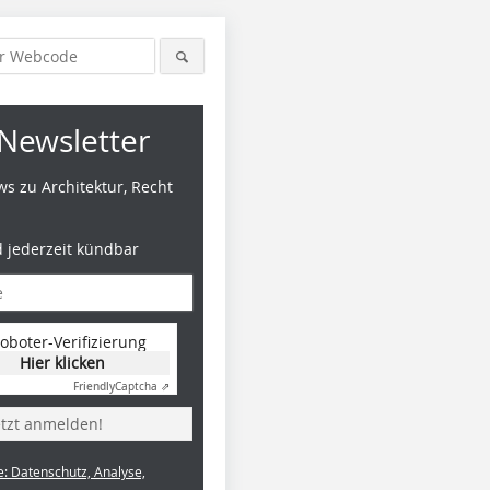
Newsletter
s zu Architektur, Recht
d jederzeit kündbar
oboter-Verifizierung
Hier klicken
Friendly
Captcha ⇗
etzt anmelden!
e: Datenschutz, Analyse,