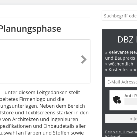
 Planungsphase
DBZ 
» Relevante New
und Baupraxis
» wöchentlich
» Kostenlos un
 – unter diesem Leitgedanken stellt
Anti-R
eitetes Firmenlogo und die
nungsunterlagen. Neben dem Bereich
store und Textilscreens stärker in den
» J
e von Architekten und Ingenieuren
pezifikationen und Einbaudetails aller
 Auswahl an Farben und Stoffen sowie
Beispiele, Hinweis
Widerruf