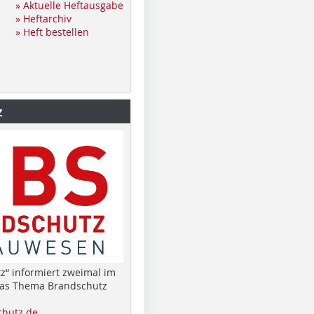
» Aktuelle Heftausgabe
» Heftarchiv
» Heft bestellen
z
z“ informiert zweimal im
das Thema Brandschutz
hutz.de