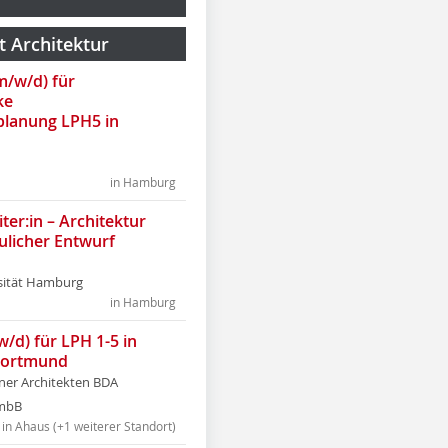
t Architektur
(m/w/d) für
ke
lanung LPH5 in
in Hamburg
ter:in – Architektur
ulicher Entwurf
sität Hamburg
in Hamburg
w/d) für LPH 1-5 in
Dortmund
tner Architekten BDA
tmbB
in Ahaus (+1 weiterer Standort)