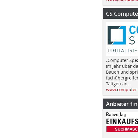
CS Computer
„Computer Spez
im Jahr über d
Bauen und spri
fachübergreife
Tätigen an.
www.computer-
Anbieter fi