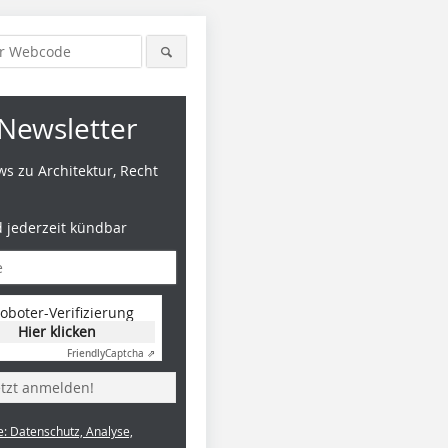
Newsletter
s zu Architektur, Recht
d jederzeit kündbar
oboter-Verifizierung
Hier klicken
Friendly
Captcha ⇗
etzt anmelden!
e: Datenschutz, Analyse,