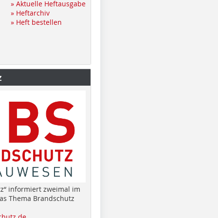
» Aktuelle Heftausgabe
» Heftarchiv
» Heft bestellen
z
z“ informiert zweimal im
das Thema Brandschutz
hutz.de