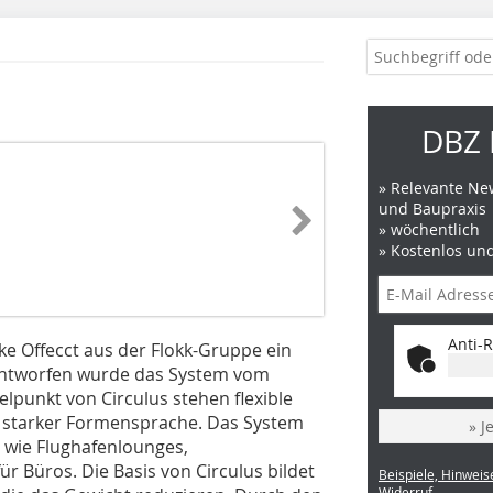
DBZ 
» Relevante New
und Baupraxis
» wöchentlich
» Kostenlos un
Anti-R
ke Offecct aus der Flokk-Gruppe ein
 Entworfen wurde das System vom
telpunkt von Circulus stehen flexible
d starker Formensprache. Das System
» J
e wie Flughafenlounges,
ür Büros. Die Basis von Circulus bildet
Beispiele, Hinweis
Widerruf