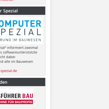
 Spezial
ial“ informiert zweimal
as softwareunterstützte
cht dabei
nd alle im Bauwesen
spezial.de
nden