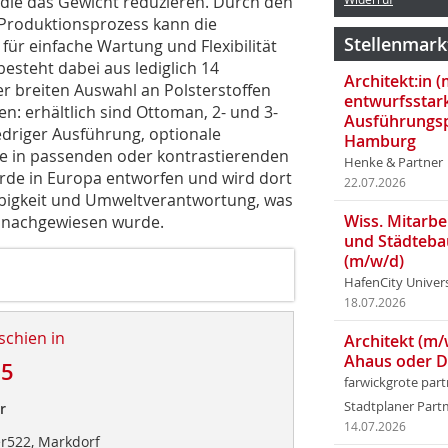
 die das Gewicht reduzieren. Durch den
 Produktionsprozess kann die
Stellenmark
für einfache Wartung und Flexibilität
steht dabei aus lediglich 14
Architekt:in 
 breiten Auswahl an Polsterstoffen
entwurfsstar
n: erhältlich sind Ottoman, 2- und 3-
Ausführungsp
edriger Ausführung, optionale
Hamburg
e in passenden oder kontrastierenden
Henke & Partner
urde in Europa entworfen und wird dort
22.07.2026
lebigkeit und Umweltverantwortung, was
Wiss. Mitarbei
n nachgewiesen wurde.
und Städteba
(m/w/d)
HafenCity Univer
18.07.2026
schien in
Architekt (m/
Ahaus oder 
25
farwickgrote par
Stadtplaner Par
r
14.07.2026
er522, Markdorf