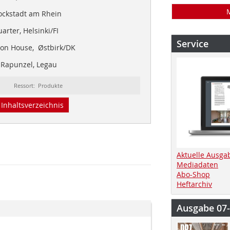
ockstadt am Rhein
rter, Helsinki/FI
Service
ion House, Østbirk/DK
Rapunzel, Legau
Ressort: Produkte
Inhaltsverzeichnis
Aktuelle Ausga
Mediadaten
Abo-Shop
Heftarchiv
Ausgabe 07