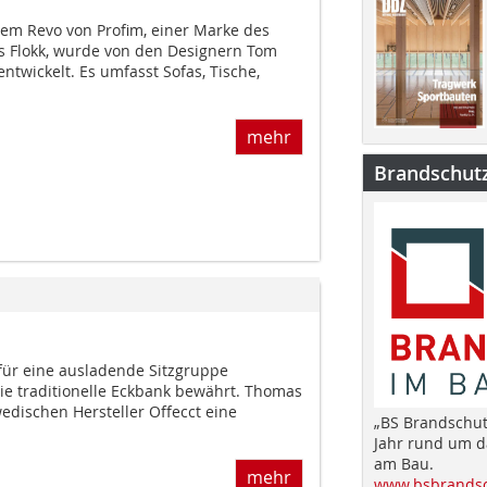
em Revo von Profim, einer Marke des
s Flokk, wurde von den Designern Tom
ntwickelt. Es umfasst Sofas, Tische,
mehr
Brandschut
für eine ausladende Sitzgruppe
die traditionelle Eckbank bewährt. Thomas
edischen Hersteller Offecct eine
„BS Brandschut
Jahr rund um 
am Bau.
mehr
www.bsbrandsc