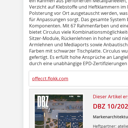
ein Rahmen aus perforierten Metallpaneelen,
Verzicht auf Klebstoffe und Heftklammern im
Polsterung vor Ort ausgetauscht werden, was 
für Anpassungen sorgt. Das gesamte System be
Komponenten. Mit 67 Rahmenfarben und einer
bietet Circulus viele Kombinationsmöglichkeite
Sitzer-Module, Rückenlehnen in hoher und ni
Armlehnen und Mediaports sowie Anbautisch
Farben mit schwarzer Tischplatte. Circulus w
gefertigt. Es erfüllt hohe Ansprüche an Lang
durch eine unabhängige EPD-Zertifizierunge
offecct.flokk.com
Dieser Artikel er
DBZ 10/20
Markenarchitektu
Heftpartner: ateli