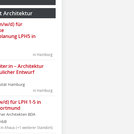
t Architektur
(m/w/d) für
ke
lanung LPH5 in
in Hamburg
ter:in – Architektur
ulicher Entwurf
sität Hamburg
in Hamburg
w/d) für LPH 1-5 in
Dortmund
tner Architekten BDA
tmbB
in Ahaus (+1 weiterer Standort)