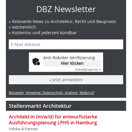
DBZ Newsletter
» Relevante News zu Architektur, Recht und Baupraxis
» wöchentlich
» Kostenlos und jederzeit kündbar
Anti-Roboter-Verifizierung
Hier klicken
Friendly
Captcha ⇗
» Jetzt anmelden!
Beispiele, Hinweise: Datenschutz, Analyse, Widerruf
Stellenmarkt Architektur
Architekt:in (m/w/d) für entwurfsstarke
Ausführungsplanung LPH5 in Hamburg
Henke & Partner