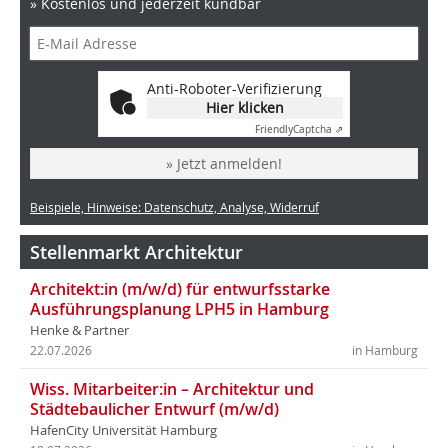
» Kostenlos und jederzeit kündbar
Anti-Roboter-Verifizierung
Hier klicken
Friendly
Captcha ⇗
» Jetzt anmelden!
Beispiele, Hinweise: Datenschutz, Analyse, Widerruf
Stellenmarkt Architektur
Architekt:in (m/w/d) für entwurfsstarke
Ausführungsplanung LPH5 in Hamburg
Henke & Partner
22.07.2026
in Hamburg
Wiss. Mitarbeiter:in – Architektur und
Städtebaulicher Entwurf (m/w/d)
HafenCity Universität Hamburg