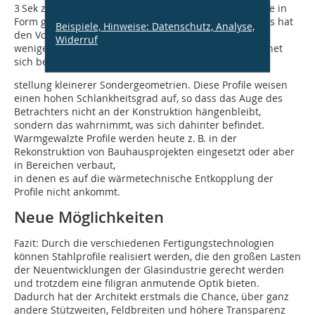
3 Sek zum Glühen gebracht, mittels sogenannter Stiche in
Form gewalzt und direkt danach wieder abgekühlt. Das hat
Beispiele, Hinweise: Datenschutz, Analyse,
den Vorteil, dass das Material an der Oberfläche
Widerruf
weniger Verzunderungen aufweist. Das Verfahren eignet
sich besonders für die Her-
stellung kleinerer Sondergeometrien. Diese Profile weisen
einen hohen Schlankheitsgrad auf, so dass das Auge des
Betrachters nicht an der Konstruktion hängenbleibt,
sondern das wahrnimmt, was sich dahinter befindet.
Warmgewalzte Profile werden heute z. B. in der
Rekonstruktion von Bauhausprojekten eingesetzt oder aber
in Bereichen verbaut,
in denen es auf die wärmetechnische Entkopplung der
Profile nicht ankommt.
Neue Möglichkeiten
Fazit: Durch die verschiedenen Fertigungstechnologien
können Stahlprofile realisiert werden, die den großen Lasten
der Neuentwicklungen der Glasindustrie gerecht werden
und trotzdem eine filigran anmutende Optik bieten.
Dadurch hat der Architekt erstmals die Chance, über ganz
andere Stützweiten, Feldbreiten und höhere Transparenz