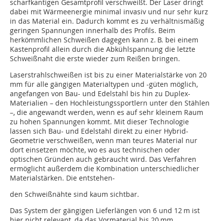
scharfkantigen Gesamtprofil verschweißt. Der Laser dringt
dabei mit Wärmeenergie minimal invasiv und nur sehr kurz
in das Material ein. Dadurch kommt es zu verhältnismäßig
geringen Spannungen innerhalb des Profils. Beim
herkömmlichen Schweißen dagegen kann z. B. bei einem
Kastenprofil allein durch die Abkühlspannung die letzte
Schweißnaht die erste wieder zum Reißen bringen.
Laserstrahlschweißen ist bis zu einer Materialstärke von 20
mm für alle gängigen Materialtypen und -güten möglich,
angefangen von Bau- und Edelstahl bis hin zu Duplex-
Materialien – den Hochleistungssportlern unter den Stählen
–, die angewandt werden, wenn es auf sehr kleinem Raum
zu hohen Spannungen kommt. Mit dieser Technologie
lassen sich Bau- und Edelstahl direkt zu einer Hybrid-
Geometrie verschweißen, wenn man teures Material nur
dort einsetzen möchte, wo es aus technischen oder
optischen Gründen auch gebraucht wird. Das Verfahren
ermöglicht außerdem die Kombination unterschiedlicher
Materialstärken. Die entstehen-
den Schweißnähte sind kaum sichtbar.
Das System der gängigen Lieferlängen von 6 und 12 m ist
hier nicht relevant, da das Vormaterial bis 20 mm