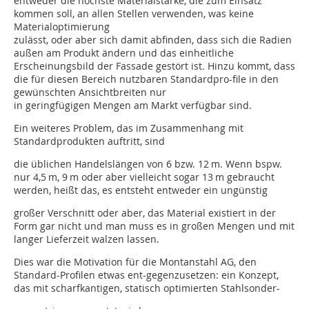
entweder die höchste Materialstärke, die zum Einsatz
kommen soll, an allen Stellen verwenden, was keine
Materialoptimierung
zulässt, oder aber sich damit abfinden, dass sich die Radien
außen am Produkt ändern und das einheitliche
Erscheinungsbild der Fassade gestört ist. Hinzu kommt, dass
die für diesen Bereich nutzbaren Standardpro­-file in den
gewünschten Ansichtbreiten nur
in geringfügigen Mengen am Markt verfügbar sind.
Ein weiteres Problem, das im Zusammenhang mit
Standardprodukten auftritt, sind
die üblichen Handelslängen von 6 bzw. 12 m. Wenn bspw.
nur 4,5 m, 9 m oder aber vielleicht sogar 13 m gebraucht
werden, heißt das, es entsteht entweder ein ungünstig
großer Verschnitt oder aber, das Material existiert in der
Form gar nicht und man muss es in großen Mengen und mit
langer Lieferzeit walzen lassen.
Dies war die Motivation für die Montanstahl AG, den
Standard-Profilen etwas ent-gegenzusetzen: ein Konzept,
das mit scharfkantigen, statisch optimierten Stahlsonder-