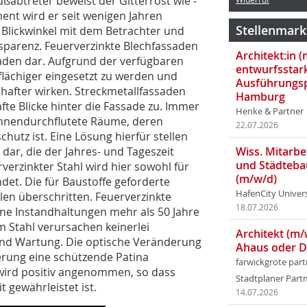
ußabtreter beweist der Gitterrost wie ­
ent wird er seit wenigen Jahren
Stellenmark
h Blickwinkel mit dem Betrachter und
parenz. Feuerverzinkte Blechfassaden
Architekt:in 
saden dar. Aufgrund der verfügbaren
entwurfsstar
ßflächiger eingesetzt zu werden und
Ausführungsp
ebhafter wirken. Streckmetallfassaden
Hamburg
te Blicke hinter die Fassade zu. Immer
Henke & Partner
onnendurchflutete Räume, deren
22.07.2026
chutz ist. Eine Lösung hierfür stellen
dar, die der Jahres- und Tageszeit
Wiss. Mitarbei
und Städteba
erzinkter Stahl wird hier sowohl für
(m/w/d)
det. Die für Baustoffe geforderte
HafenCity Univer
len überschritten. Feuerverzinkte
18.07.2026
ne Instandhaltungen mehr als 50 Jahre
m Stahl verursachen keinerlei
Architekt (m/
und Wartung. Die optische Veränderung
Ahaus oder 
terung eine schützende Patina
farwickgrote par
 wird positiv angenommen, so dass
Stadtplaner Par
t gewährleistet ist.
14.07.2026