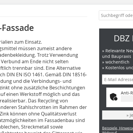
-Fassade
DBZ 
alien zum Einsatz.
gsmittel müssen zumeist ­andere
» Relevante New
sadenbekleidung. Trotz Verwendung
und Baupraxis
n Verbund am Ende nicht selten
» wöchentlich
tlich trennbar sind. Eine Alternative
» Kostenlos un
ach DIN EN ISO 1461. Gemäß DIN ­18516-
eidung und die Verbindungs- und
zinkt ohne zusätzliche Beschichtungen
Anti-R
auf einen Werkstoff möglich und das
ealisierbar. Das Recycling von
 anderen Stahlschrotten im Rahmen der
 Zink können ohne Qualitätsverlust
» J
satzmöglichkeiten im Fassadenbau sind
enblechen, Streckmetall sowie
Beispiele, Hinweis
Widerruf