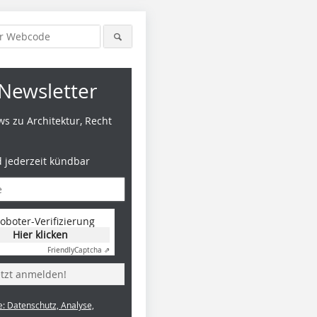
Newsletter
s zu Architektur, Recht
d jederzeit kündbar
oboter-Verifizierung
Hier klicken
Friendly
Captcha ⇗
etzt anmelden!
e: Datenschutz, Analyse,