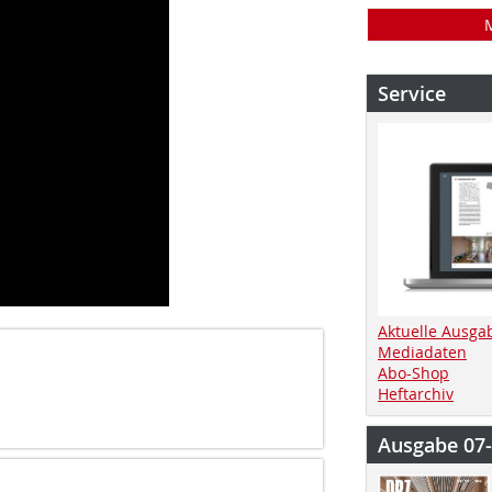
Service
Aktuelle Ausga
Mediadaten
Abo-Shop
Heftarchiv
Ausgabe 07