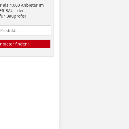
 als 4.000 Anbieter im
R BAU - der
ür Bauprofis!
nbieter finden!