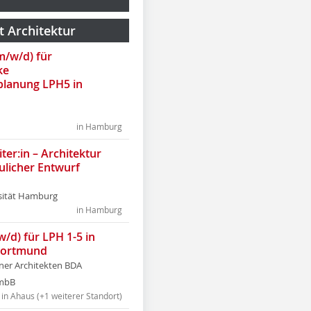
t Architektur
(m/w/d) für
ke
lanung LPH5 in
in Hamburg
ter:in – Architektur
ulicher Entwurf
sität Hamburg
in Hamburg
w/d) für LPH 1-5 in
Dortmund
tner Architekten BDA
tmbB
in Ahaus (+1 weiterer Standort)