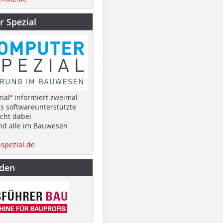
 Spezial
ial“ informiert zweimal
as softwareunterstützte
cht dabei
nd alle im Bauwesen
spezial.de
nden