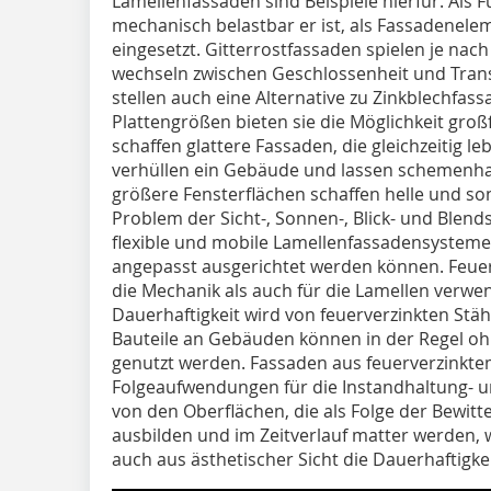
Lamellenfassaden sind Beispiele hierfür. Als F
mechanisch belastbar er ist, als Fassadenelem
eingesetzt. Gitterrostfassaden spielen je nac
wechseln zwischen Geschlossenheit und Trans
stellen auch eine Alternative zu Zinkblechfas
Platten­größen bieten sie die Möglichkeit gro
schaffen glattere Fassaden, die gleichzeitig l
verhüllen ein Gebäude und lassen schemenhaf
größere Fensterflächen schaffen helle und s
Problem der Sicht-, Sonnen-, Blick- und Blends
flexible und mobile Lamellenfassadensysteme 
angepasst ausgerichtet werden können. Feuerv
die Mechanik als auch für die Lamellen verwen
Dauerhaftigkeit wird von feuerverzinkten Stäh
Bauteile an Gebäuden können in der Regel oh
genutzt werden. Fassaden aus feuer­verzinkte
Folgeaufwendungen für die Instandhaltung- 
von den Oberflächen, die als Folge der Bewit
ausbilden und im Zeitverlauf matter werden,
auch aus ästhetischer Sicht die Dauerhaftigkei