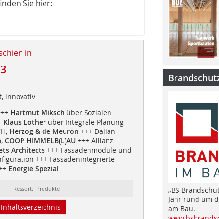
inden Sie hier:
schien in
13
Brandschut
t, innovativ
+++
Hartmut Miksch
über Sozialen
+
Klaus Lother
über Integrale Planung
CH,
Herzog & de Meuron
+++ Dalian
,
COOP HIMMELB(L)AU
+++ Allianz
ets Architects
+++ Fassadenmodule und
figuration +++ Fassadenintegrierte
+++
Energie Spezial
Ressort: Produkte
„BS Brandschut
Jahr rund um 
Inhaltsverzeichnis
am Bau.
www.bsbrandsc