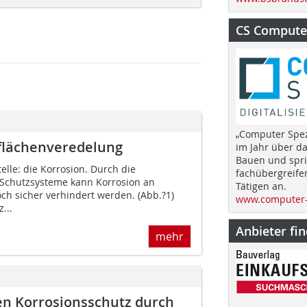
CS Computer
„Computer Spez
flächenveredelung
im Jahr über d
Bauen und spri
elle: die Korrosion. Durch die
fachübergreife
Schutzsys­teme kann Korrosion an
Tätigen an.
ch sicher verhindert werden. (Abb.?1)
www.computer-
...
Anbieter fi
mehr
en Korrosionsschutz durch