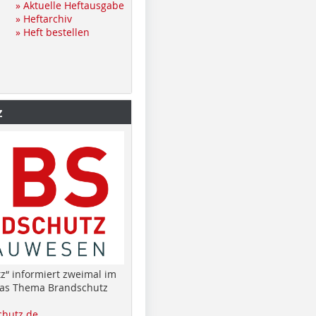
» Aktuelle Heftausgabe
» Heftarchiv
» Heft bestellen
z
z“ informiert zweimal im
das Thema Brandschutz
hutz.de