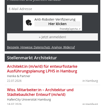
Anti-Roboter-Verifizierung
Hier klicken
Friendly
Captcha ⇗
» Jetzt anmelden!
Beispiele, Hinweise: Datenschutz, Analyse, Widerruf
Stellenmarkt Architektur
Architekt:in (m/w/d) für entwurfsstarke
Ausführungsplanung LPH5 in Hamburg
Henke & Partner
22.07.2026
in Hamburg
Wiss. Mitarbeiter:in – Architektur und
Städtebaulicher Entwurf (m/w/d)
HafenCity Universität Hamburg
18.07.2026
in Hamburg