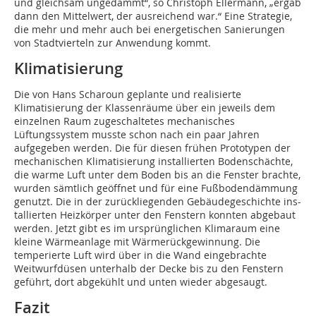
und gleichsam ungedämmt“, so Christoph Ellermann, „ergab
dann den Mittelwert, der ausreichend war.“ Eine Strategie,
die mehr und mehr auch bei energetischen Sanierungen
von Stadtvierteln zur Anwendung kommt.
Klimatisierung
Die von Hans Scharoun geplante und realisierte
Klimatisierung der Klassenräume über ein jeweils dem
einzelnen Raum zugeschaltetes mechanisches
Lüftungssystem musste schon nach ein paar Jahren
aufgegeben werden. Die für diesen frühen Prototypen der
mechanischen Klimatisierung installierten Bodenschächte,
die warme Luft unter dem Boden bis an die Fenster brachte,
wurden sämtlich geöffnet und für eine Fußbodendämmung
genutzt. Die in der zurückliegenden Gebäudegeschichte ins-
tallierten Heizkörper unter den Fenstern konnten abgebaut
werden. Jetzt gibt es im ursprünglichen Klimaraum eine
kleine Wärmeanlage mit Wärmerückgewinnung. Die
temperierte Luft wird über in die Wand eingebrachte
Weitwurfdüsen unterhalb der Decke bis zu den Fenstern
geführt, dort abgekühlt und unten wieder abgesaugt.
Fazit