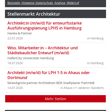
Beispiele, Hinweise: Datenschutz, Analyse, Widerruf
Stellenmarkt Architektur
Architekt:in (m/w/d) für entwurfsstarke
Ausführungsplanung LPH5 in Hamburg
Henke & Partner
22.07.2026
in Hamburg
Wiss. Mitarbeiter:in – Architektur und
Städtebaulicher Entwurf (m/w/d)
HafenCity Universität Hamburg
18.07.2026
in Hamburg
Architekt (m/w/d) für LPH 1-5 in Ahaus oder
Dortmund
farwickgrote partner Architekten BDA Stadtplaner PartmbB
14.07.2026
in Ahaus (+1 weiterer Standort)
Mehr Stellen