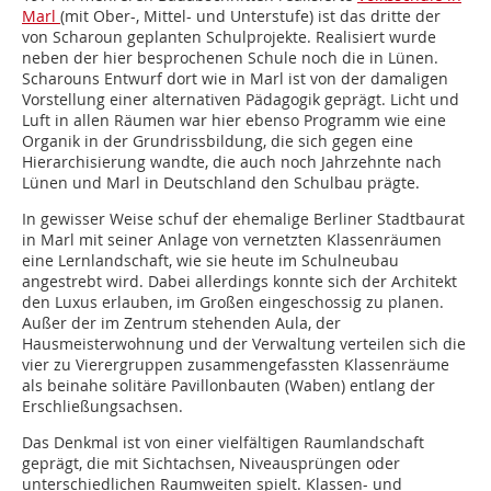
Marl
(mit Ober-, Mittel- und Unterstufe) ist das dritte der
von Scharoun geplanten Schulprojekte. Realisiert wurde
neben der hier besprochenen Schule noch die in Lünen.
Scharouns Entwurf dort wie in Marl ist von der damaligen
Vorstellung einer alternativen Pädagogik geprägt. Licht und
Luft in allen Räumen war hier ebenso Programm wie eine
Organik in der Grundrissbildung, die sich gegen eine
Hierarchisierung wandte, die auch noch Jahrzehnte nach
Lünen und Marl in Deutschland den Schulbau prägte.
In gewisser Weise schuf der ehemalige Berliner Stadtbaurat
in Marl mit seiner Anlage von vernetzten Klassenräumen
eine Lernlandschaft, wie sie heute im Schulneubau
angestrebt wird. Dabei allerdings konnte sich der Architekt
den Luxus erlauben, im Großen eingeschossig zu planen.
Außer der im Zentrum stehenden Aula, der
Hausmeisterwohnung und der Verwaltung verteilen sich die
vier zu Vierergruppen zusammengefassten Klassenräume
als beinahe solitäre Pavillonbauten (Waben) entlang der
Erschließungsachsen.
Das Denkmal ist von einer vielfältigen Raumlandschaft
geprägt, die mit Sichtachsen, Niveausprüngen oder
unterschiedlichen Raumweiten spielt. Klassen- und