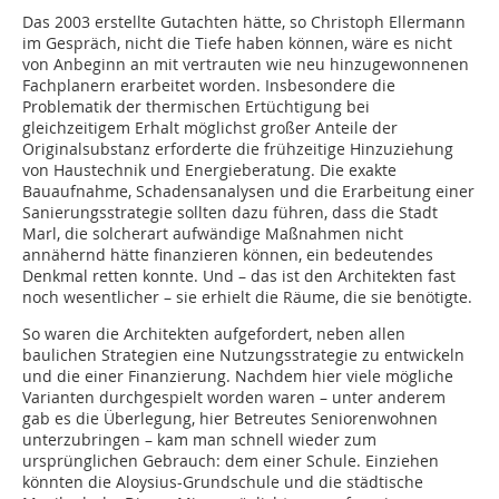
Das 2003 erstellte Gutachten hätte, so Christoph Ellermann
im Gespräch, nicht die Tiefe haben können, wäre es nicht
von Anbeginn an mit vertrauten wie neu hinzugewonnenen
Fachplanern erarbeitet worden. Insbesondere die
Problematik der thermischen Ertüchtigung bei
gleichzeitigem Erhalt möglichst großer Anteile der
Originalsubstanz erforderte die frühzeitige Hinzuziehung
von Haustechnik und Energieberatung. Die exakte
Bauaufnahme, Schadensanalysen und die Erarbeitung einer
Sanierungsstrategie sollten dazu führen, dass die Stadt
Marl, die solcherart aufwändige Maßnahmen nicht
annähernd hätte finanzieren können, ein bedeutendes
Denkmal retten konnte. Und – das ist den Architekten fast
noch wesentlicher – sie erhielt die Räume, die sie benötigte.
So waren die Architekten aufgefordert, neben allen
baulichen Strategien eine Nutzungsstrategie zu entwickeln
und die einer Finanzierung. Nachdem hier viele mögliche
Varianten durchgespielt worden waren – unter anderem
gab es die Überlegung, hier Betreutes Seniorenwohnen
unterzubringen – kam man schnell wieder zum
ursprünglichen Gebrauch: dem einer Schule. Einziehen
könnten die Aloysius-Grundschule und die städtische