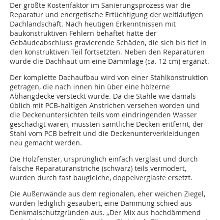
Der größte Kostenfaktor im Sanierungsprozess war die
Reparatur und energetische Ertüchtigung der weitläufigen
Dachlandschaft. Nach heutigen Erkenntnissen mit
baukonstruktiven Fehlern behaftet hatte der
Gebäudeabschluss gravierende Schäden, die sich bis tief in
den konstruktiven Teil fortsetzten. Neben den Reparaturen
wurde die Dachhaut um eine Dämmlage (ca. 12 cm) ergänzt.
Der komplette Dachaufbau wird von einer Stahlkonstruktion
getragen, die nach innen hin über eine hölzerne
Abhangdecke versteckt wurde. Da die Stähle wie damals
üblich mit PCB-haltigen Anstrichen versehen worden und
die Deckenuntersichten teils vom eindringenden Wasser
geschädigt waren, mussten sämtliche Decken entfernt, der
Stahl vom PCB befreit und die Deckenunterverkleidungen
neu gemacht werden.
Die Holzfenster, ursprünglich einfach verglast und durch
falsche Reparaturanstriche (schwarz) teils vermodert,
wurden durch fast baugleiche, doppelverglaste ersetzt.
Die Außenwände aus dem regionalen, eher weichen Ziegel,
wurden lediglich gesäubert, eine Dämmung schied aus
Denkmalschutzgründen aus. „Der Mix aus hochdämmend