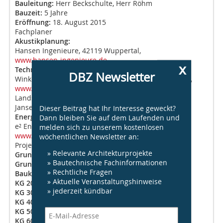
Bauleitung:
Herr Beckschulte, Herr Röhm
Bauzeit:
5 Jahre
Eröffnung:
18. August 2015
Fachplaner
Akustikplanung:
Hansen Ingenieure, 42119 Wuppertal,
www.hansen-ingenieure.de
x
Technische Gebäudeausrüstung:
DBZ Newsletter
Winkels Behrens Pospich Ingenieure, 48155 Münster,
www.wbp-ingenieure.de
Landschaftsarchitekt: Planungsgruppe Skribbe
Jansen, 48157 Münster,
www.pgsj.de
Dieser Beitrag hat Ihr Interesse geweckt?
Energieberater:
Dann bleiben Sie auf dem Laufenden und
e² Energieberatung, 40212 Düsseldorf,
melden sich zu unserem kostenlosen
www.equadrat.de
wöchentlichen Newsletter an:
Projektdaten
» Relevante Architekturprojekte
Grundstücksgröße:
ca. 25 000 m²
» Bautechnische Fachinformationen
Grundfläche (netto):
6 975 m²
» Rechtliche Fragen
Baukosten:
» Aktuelle Veranstaltungshinweise
KG 200 (brutto):
65 822 €
» jederzeit kündbar
KG 300 (brutto):
5 733 508 €
KG 400 (brutto):
1 964 214 €
KG 500 (brutto):
717 308 €
KG 600 (brutto):
82 541 €