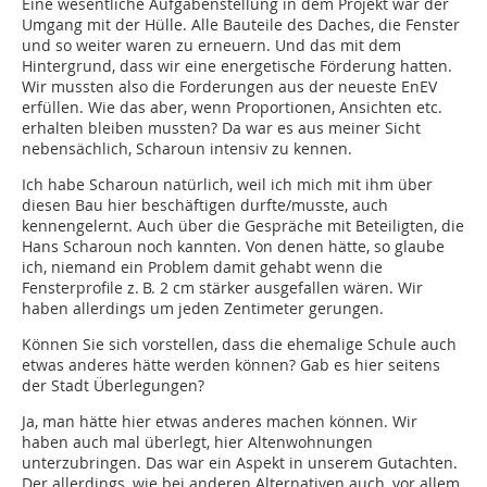
Eine wesentliche Aufgabenstellung in dem Projekt war der
Umgang mit der Hülle. Alle Bauteile des Daches, die Fenster
und so weiter waren zu erneuern. Und das mit dem
Hintergrund, dass wir eine energetische Förderung hatten.
Wir mussten also die Forderungen aus der neueste EnEV
erfüllen. Wie das aber, wenn Proportionen, Ansichten etc.
erhalten bleiben mussten? Da war es aus meiner Sicht
nebensächlich, Scharoun intensiv zu kennen.
Ich habe Scharoun natürlich, weil ich mich mit ihm über
diesen Bau hier beschäftigen durfte/musste, auch
kennengelernt. Auch über die Gespräche mit Beteiligten, die
Hans Scharoun noch kannten. Von denen hätte, so glaube
ich, niemand ein Problem damit gehabt wenn die
Fensterprofile z. B. 2 cm stärker ausgefallen wären. Wir
haben allerdings um jeden Zentimeter gerungen.
Können Sie sich vorstellen, dass die ehemalige Schule auch
etwas anderes hätte werden können? Gab es hier seitens
der Stadt Überlegungen?
Ja, man hätte hier etwas anderes machen können. Wir
haben auch mal überlegt, hier Altenwohnungen
unterzubringen. Das war ein Aspekt in unserem Gutachten.
Der allerdings, wie bei anderen Alternativen auch, vor allem