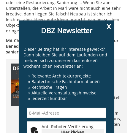
oder eine Restaurierung, Sanierung ... Wenn Sie aber
unterstellen, die Arbeit in Marl wäre nicht auch eine sehr
kreative, dann liegen Sie falsch! Neubau ist sicherlich
leichter, aber Ideen, gute Ideen braucht man bei solchen
x
Objekten wie der Schule hier mindestens genau so
DBZ Newsletter
dringend.
Mit Christoph Ellermann unterhielt sich DBZ-Redakteur
Benedikt Kraft am 9. September 2015 in der Aula der
Dieser Beitrag hat Ihr Interesse geweckt?
sanierten Scharounschule in Marl.
Dann bleiben Sie auf dem Laufenden und
melden sich zu unserem kostenlosen
wöchentlichen Newsletter an:
Dieser Artikel erschien in
DBZ 10/2015
» Relevante Architekturprojekte
» Bautechnische Fachinformationen
» Rechtliche Fragen
Wohnungsbau
» Aktuelle Veranstaltungshinweise
individuell, vielfältig, experimentell
» jederzeit kündbar
DBZ Heftpate
Carsten Venus
von
blauraum architekten „Chancen im
Wohnungsbau“ +++ Stadt-Aktivhaus,
Hegger Hegger Schleiff Architekten
Anti-Roboter-Verifizierung
+++ Wohnanlage Grimmstraße,
Hier klicken