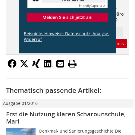
kellner schleich wunderling
+++
Friendly
Captcha ⇗
DennewitzEins,
ARGE D1 GbR
+++
Anforderungen an Estriche +++
Büro
Melden Sie sich jetzt an!
Spezial
+++ Das Bauen verbieten?
Ressort: Aktuell
Beispiele, Hinweise: Datenschutz, Analyse,
Widerruf
Abonnement
Inhaltsverzeichnis
Thematisch passende Artikel:
Ausgabe 01/2016
Erst die Nutzung klären Scharounschule,
Marl
Denkmal- und Sanierungsgeschichte Die