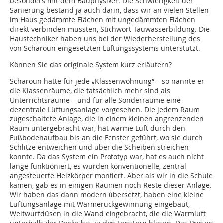
besonders mit dem Bauphysiker. Die Schwierigkeit der
Sanierung bestand ja auch darin, dass wir an vielen Stellen
im Haus gedämmte Flächen mit ungedämmten Flächen
direkt verbinden mussten, Stichwort Tauwasserbildung. Die
Haustechniker haben uns bei der Wiederherstellung des
von Scharoun eingesetzten Lüftungssystems unterstützt.
Können Sie das originale System kurz erläutern?
Scharoun hatte für jede „Klassenwohnung“ – so nannte er
die Klassenräume, die tatsächlich mehr sind als
Unterrichtsräume – und für alle Sonderräume eine
dezentrale Lüftungsanlage vorgesehen. Die jedem Raum
zugeschaltete Anlage, die in einem kleinen angrenzenden
Raum untergebracht war, hat warme Luft durch den
Fußbodenaufbau bis an die Fenster geführt, wo sie durch
Schlitze entweichen und über die Scheiben streichen
konnte. Da das System ein Prototyp war, hat es auch nicht
lange funktioniert, es wurden konventionelle, zentral
angesteuerte Heizkörper montiert. Aber als wir in die Schule
kamen, gab es in einigen Räumen noch Reste dieser Anlage.
Wir haben das dann modern übersetzt, haben eine kleine
Lüftungsanlage mit Wärmerückgewinnung eingebaut,
Weitwurfdüsen in die Wand eingebracht, die die Warmluft
unterhalb der Decke bis zu den Fenstern blasen. Das Prinzip