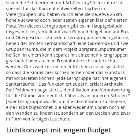
sitzen die Schülerinnen und Schüler in „Flüsterkultur“ an
speziell für das Konzept entwickelten Tischen in
Vierergruppen und haben durch eine kleine, etwa 25 cm
hohe Rückwand doch jeder seinen eigenen klar definierten
Platz. Von diesen Lerngruppen gibt es im Hauptgebäude
insgesamt vier, verteilt auf zwei Gebäudeflügel und auf Erd-
und Obergeschoss. Zu jedem Lerngruppenbereich gehören,
neben der großen Lernlandschaft, eine Garderobe und zwei
Gruppenräume, die in dem Projekt übrigens „Inputräume“
heißen. In einem kann separat mit einzelnen Kleingruppen
gearbeitet oder auch im Frontalunterricht unterrichtet
werden. Der zweite ist mit einer Küchenzeile ausgestattet,
so dass die Kinder hier kochen lernen oder das Frühstück
mit vorbereiten können. Jede Lerngruppe hat ihre eigenen
Sanitärräume. „Das funktioniert super!“, erklärt Architekt
Ralf Pohlmann begeistert. „Identifikation und Verantwortung
für die Räume sind deutlich höher als an anderen Schulen.“
Jeder Lerngruppe wurde, um die Identifikation zu steigern,
eine Farbe zugeordnet, die aber weder am Boden noch an
den Wänden zu finden ist, sondern an den Decken und zwar
in Form von farbigen Leuchten.
Lichtkonzept mit engem Budget