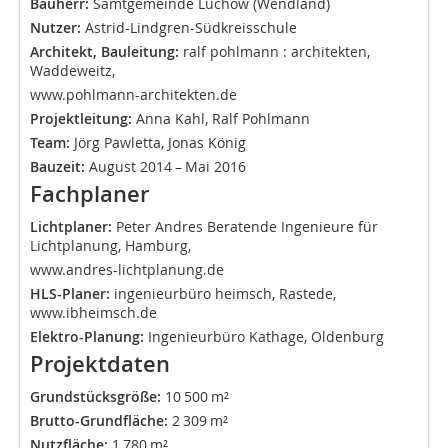
Bauherr:
Samtgemeinde Lüchow (Wendland)
Nutzer:
Astrid-Lindgren-Südkreisschule
Architekt, Bauleitung:
ralf pohlmann :
architekten,
Waddeweitz,
www.pohlmann-architekten.de
Projektleitung:
Anna Kahl, Ralf Pohlmann
Team:
Jörg Pawletta, Jonas König
Bauzeit:
August 2014 – Mai 2016
Fachplaner
Lichtplaner:
Peter Andres Beratende Ingenieure für
Lichtplanung, Hamburg,
www.andres-lichtplanung.de
HLS-Planer:
ingenieurbüro heimsch, Rastede,
www.ibheimsch.de
Elektro-Planung:
Ingenieurbüro Kathage, Oldenburg
Projektdaten
Grundstücksgröße:
10 500 m²
Brutto-Grundfläche:
2 309 m²
Nutzfläche:
1 780 m²