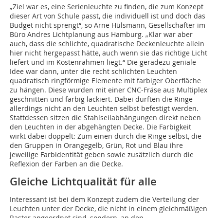
„Ziel war es, eine Serienleuchte zu finden, die zum Konzept
dieser Art von Schule passt, die individuell ist und doch das
Budget nicht sprengt“, so Arne Hülsmann, Gesellschafter im
Büro Andres Lichtplanung aus Hamburg. „Klar war aber
auch, dass die schlichte, quadratische Deckenleuchte allein
hier nicht hergepasst hätte, auch wenn sie das richtige Licht
liefert und im Kostenrahmen liegt.“ Die geradezu geniale
Idee war dann, unter die recht schlichten Leuchten
quadratisch ringförmige Elemente mit farbiger Oberfläche
zu hängen. Diese wurden mit einer CNC-Fräse aus Multiplex
geschnitten und farbig lackiert. Dabei durften die Ringe
allerdings nicht an den Leuchten selbst befestigt werden.
Stattdessen sitzen die Stahlseilabhängungen direkt neben
den Leuchten in der abgehängten Decke. Die Farbigkeit
wirkt dabei doppelt: Zum einen durch die Ringe selbst, die
den Gruppen in Orangegelb, Grün, Rot und Blau ihre
jeweilige Farbidentität geben sowie zusätzlich durch die
Reflexion der Farben an die Decke.
Gleiche Lichtqualität für alle
Interessant ist bei dem Konzept zudem die Verteilung der
Leuchten unter der Decke, die nicht in einem gleichmäßigen
Raster angeordnet sind, sondern, an den