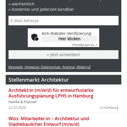
» wöchentlich
» Kostenlos und jederzeit kündbar
Anti-Roboter-Verifizierung
Hier klicken
Friendly
Captcha ⇗
» Jetzt anmelden!
Beispiele, Hinweise: Datenschutz, Analyse, Widerruf
Stellenmarkt Architektur
Architekt:in (m/w/d) für entwurfsstarke
Ausführungsplanung LPH5 in Hamburg
Henke & Partner
22.07.2026
in Hamburg
Wiss. Mitarbeiter:in – Architektur und
Städtebaulicher Entwurf (m/w/d)