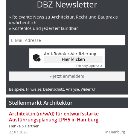
DBZ Newsletter
» Relevante News zu Architektur, Recht und Baupraxis
» wöchentlich
» Kostenlos und jederzeit kündbar
Anti-Roboter-Verifizierung
Hier klicken
Friendly
Captcha ⇗
» Jetzt anmelden!
Beispiele, Hinweise: Datenschutz, Analyse, Widerruf
Stellenmarkt Architektur
Architekt:in (m/w/d) für entwurfsstarke
Ausführungsplanung LPH5 in Hamburg
Henke & Partner
22.07.2026
in Hamburg