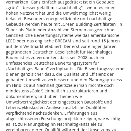
vermarkten. Ganz einfach ausgedrückt ist ein Gebäude
„grün“ – besser gefällt mir „nachhaltig“ – wenn es einen
hohen Nutzwert hat und die Umwelt möglichst wenig
belastet. Besonders energieeffiziente und nachhaltige
Gebäude werden heute mit „Green Building-Zertifikaten“ in
Silber bis Platin oder Anzahl von Sternen ausgezeichnet.
Ganzheitliche Bewertungssysteme wie das amerikanische
LEED oder das englische BREEAM sind seit rund 15 Jahren
auf dem Weltmarkt etabliert. Der erst vor einigen Jahren
gegründeten Deutschen Gesellschaft für Nachhaltiges
Bauen ist es zu verdanken, dass seit 2008 auch ein
umfassendes Deutsches Bewertungssystem für
„Nachhaltiges Bauen“ verfügbar ist. Die Bewertungssysteme
dienen ganz sicher dazu, die Qualität und Effizienz der
gebauten Umwelt zu verbessern und den Planungsprozess
im Hinblick auf Nachhaltigkeitsziele (man möchte doch
mindestens „Gold“) einheitlich zu strukturieren und
dokumentieren; und über Themen wie
Umweltverträglichkeit der eingesetzten Baustoffe und
Lebenszykluskosten-Analyse zusätzliche Qualitäten
verpflichtend nachzudenken. Erfahrungen aus
abgeschlossenen Forschungsprojekten zeigen, wie wichtig
es ist, zu Planungsbeginn Nachhaltigkeitsziele zu
vereinbaren, deren Qualität während der Umsetzung zu