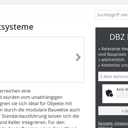
tsysteme
DBZ 
» Relevante New
und Baupraxis
» wöchentlich
» Kostenlos un
Anti-R
erreichen eine
und wurden vom unabhängigen
ignen sie sich ideal für Objekte mit
n durch die modulare Bauweise auch
» J
 Standardausführung lassen sich die
nd Keller integrieren. Für den
Beispiele, Hinweis
Widerruf