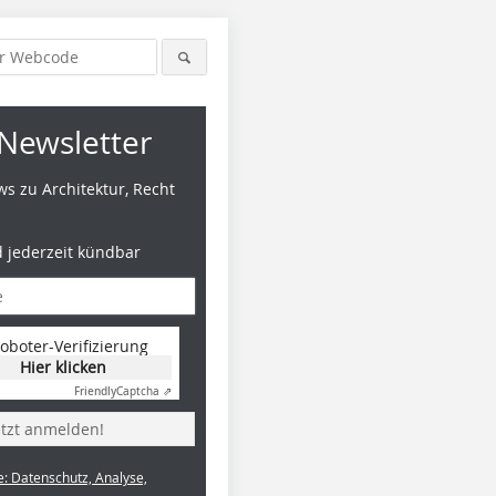
Newsletter
s zu Architektur, Recht
d jederzeit kündbar
oboter-Verifizierung
Hier klicken
Friendly
Captcha ⇗
etzt anmelden!
e: Datenschutz, Analyse,