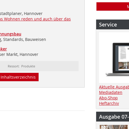
 stadtplaner, Hannover
das Wohnen reden und auch über das
Service
hnungsbau
g, Standards, Bauweisen
nker
er Markt, Hannover
Ressort: Produkte
Inhaltsverzeichnis
Aktuelle Ausga
Mediadaten
Abo-Shop
Heftarchiv
Ausgabe 07