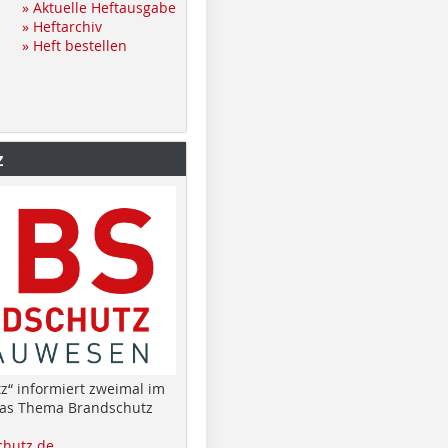
» Aktuelle Heftausgabe
» Heftarchiv
» Heft bestellen
z
z“ informiert zweimal im
das Thema Brandschutz
hutz.de