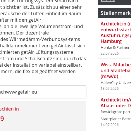
urde das Lüftungssys-tem SmartFan L
 sichtbar ist. Zusätzlich zu einer sehr
Stellenmark
sgeräusche der Lüfter-Einheit im Raum
fter mit den getAir
Architekt:in 
el an die jeweilige Volumenstrom- und
entwurfsstar
önnen. Der dezentrale
Ausführungsp
rke des Wärmedämm-Verbundsys-tems
Hamburg
halldämmelement von getAir lässt sich
Henke & Partner
ptimierten getAir Lüftungssysteme
22.07.2026
strom und Schallschutz sind durch das
Wiss. Mitarbei
der Installation variabel einstellbar.
und Städteba
mern, die flexibel geöffnet werden
(m/w/d)
HafenCity Univer
18.07.2026
chwww.getair.eu
Architekt (m/
Ahaus oder 
schien in
farwickgrote par
19
Stadtplaner Par
14.07.2026