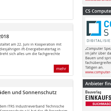
CS Computer
2018
taltet am 22. Juni in Kooperation mit
„Computer Spez
iesjährigen ift-Energieberatertag in
im Jahr über d
reht sich alles um die fachgerechte
Bauen und spri
fachübergreife
Tätigen an.
mehr
www.computer-
Anbieter fi
lläden und Sonnenschutz
dem ITRS Industrieverband Technische
d Sonnenschutz e.V. hat das ift Rosenheim