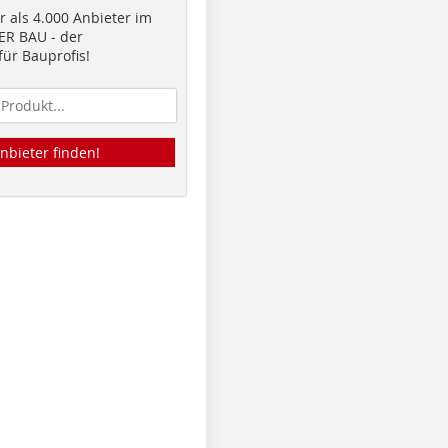
 als 4.000 Anbieter im
R BAU - der
ür Bauprofis!
nbieter finden!