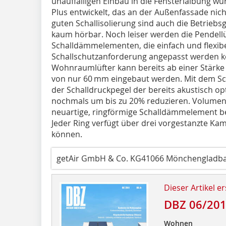
unauffälligen Einbau in die Fensterlaibung w
Plus entwickelt, das an der Außenfassade nicht
guten Schallisolierung sind auch die Betrieb
kaum hörbar. Noch leiser werden die Pendellü
Schalldämmelementen, die einfach und flexib
Schallschutzanforderung angepasst werden k
Wohnraumlüfter kann bereits ab einer Stä
von nur 60 mm eingebaut werden. Mit dem Sc
der Schalldruckpegel der bereits akustisch o
nochmals um bis zu 20% reduzieren. Volumen
neuartige, ringförmige Schalldämmelement bei 
Jeder Ring verfügt über drei vorgestanzte Kam
können.
getAir GmbH & Co. KG41066 Mönchengladba
Dieser Artikel er
DBZ 06/20
Wohnen