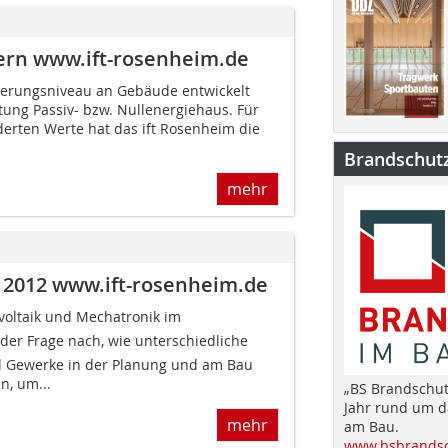
tern www.ift-rosenheim.de
derungsniveau an Gebäude entwickelt
htung Passiv- bzw. Nullenergiehaus. Für
erten Werte hat das ift Rosenheim die
Brandschut
mehr
r 2012 www.ift-rosenheim.de
ovoltaik und Mechatronik im
der Frage nach, wie unterschiedliche
 Gewerke in der Planung und am Bau
, um...
„BS Brandschut
Jahr rund um 
mehr
am Bau.
www.bsbrandsc