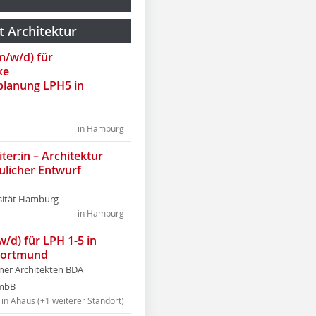
t Architektur
(m/w/d) für
ke
lanung LPH5 in
in Hamburg
ter:in – Architektur
ulicher Entwurf
sität Hamburg
in Hamburg
w/d) für LPH 1-5 in
Dortmund
tner Architekten BDA
tmbB
in Ahaus (+1 weiterer Standort)