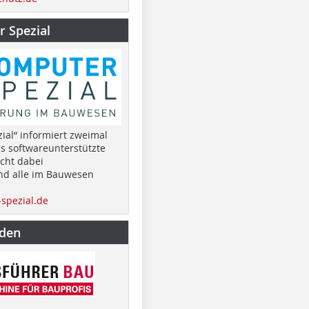
 Spezial
ial“ informiert zweimal
as softwareunterstützte
cht dabei
nd alle im Bauwesen
spezial.de
nden