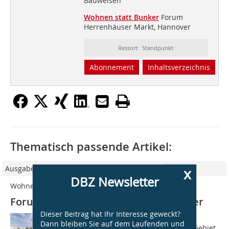
Bauweisen
Wohnen statt Bunker
Forum
Herrenhäuser Markt, Hannover
Ressort: Standpunkt
Abonnement
Inhaltsverzeichnis
Thematisch passende Artikel:
Ausgabe 06/2019
x
DBZ Newsletter
Wohnen statt Bunker
Forum Herrenhäuser Markt, Hannover
Dieser Beitrag hat Ihr Interesse geweckt?
70 Jahre prägte der größte
Dann bleiben Sie auf dem Laufenden und
Zivilschutzbunker von Hannover das Gebiet