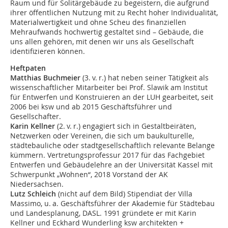
Raum und für Solitärgebäude zu begeistern, die aufgrund
ihrer öffentlichen Nutzung mit zu Recht hoher Individualität,
Materialwertigkeit und ohne Scheu des finanziellen
Mehraufwands hochwertig gestaltet sind – Gebäude, die
uns allen gehören, mit denen wir uns als Gesellschaft
identifizieren können.
Heftpaten
Matthias Buchmeier
(3. v. r.) hat neben seiner Tätigkeit als
wissenschaftlicher Mitarbeiter bei Prof. Slawik am Institut
für Entwerfen und Konstruieren an der LUH gearbeitet, seit
2006 bei ksw und ab 2015 Geschäftsführer und
Gesellschafter.
Karin Kellner
(2. v. r.) engagiert sich in Gestaltbeiräten,
Netzwerken oder Vereinen, die sich um baukulturelle,
städtebauliche oder stadtgesellschaftlich relevante Belange
kümmern. Vertretungsprofessur 2017 für das Fachgebiet
Entwerfen und Gebäudelehre an der Universität Kassel mit
Schwerpunkt „Wohnen“, 2018 Vorstand der AK
Niedersachsen.
Lutz Schleich
(nicht auf dem Bild) Stipendiat der Villa
Massimo, u. a. Geschäftsführer der Akademie für Städtebau
und Landesplanung, DASL. 1991 gründete er mit Karin
Kellner und Eckhard Wunderling ksw architekten +