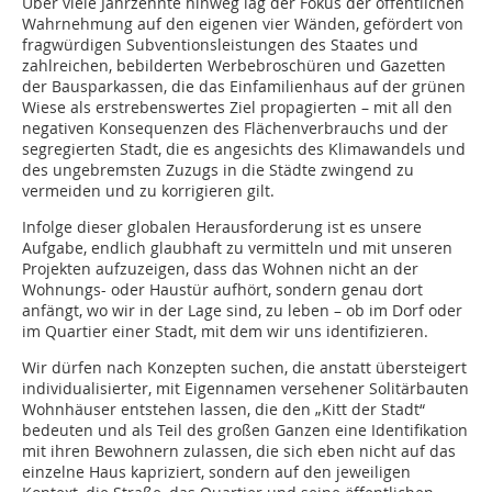
Über viele Jahrzehnte hinweg lag der Fokus der öffentlichen
Wahrnehmung auf den eigenen vier Wänden, gefördert von
fragwürdigen Subventionsleistungen des Staates und
zahlreichen, bebilderten Werbebroschüren und Gazetten
der Bausparkassen, die das Einfamilienhaus auf der grünen
Wiese als erstrebenswertes Ziel propagierten – mit all den
negativen Konsequenzen des Flächenverbrauchs und der
segregierten Stadt, die es angesichts des Klimawandels und
des ungebremsten Zuzugs in die Städte zwingend zu
vermeiden und zu korrigieren gilt.
Infolge dieser globalen Herausforderung ist es unsere
Aufgabe, endlich glaubhaft zu vermitteln und mit unseren
Projekten aufzuzeigen, dass das Wohnen nicht an der
Wohnungs- oder Haustür aufhört, sondern genau dort
anfängt, wo wir in der Lage sind, zu leben – ob im Dorf oder
im Quartier einer Stadt, mit dem wir uns identifizieren.
Wir dürfen nach Konzepten suchen, die anstatt übersteigert
individualisierter, mit Eigennamen versehener Solitärbauten
Wohnhäuser entstehen lassen, die den „Kitt der Stadt“
bedeuten und als Teil des großen Ganzen eine Identifikation
mit ihren Bewohnern zulassen, die sich eben nicht auf das
einzelne Haus kapriziert, sondern auf den jeweiligen