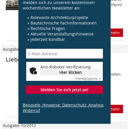
melden sich zu unserem kostenlosen
am Herrenhäuser Markt, nicht weit entfernt
wöchentlichen Newsletter an:
von den berühmten Barockgärten. Im
Sommer 2013 kaufte die
» Relevante Architekturprojekte
Wohnungsgenossenschaft...
» Bautechnische Fachinformationen
» Rechtliche Fragen
mehr
» Aktuelle Veranstaltungshinweise
» jederzeit kündbar
Ausgabe 06/2019
Liebe Leserinnen und Leser,
Anti-Roboter-Verifizierung
die zurzeit in Deutschland teils heftig
Hier klicken
geführte Debatte um Wohnraum gilt vielen
Friendly
Captcha ⇗
als die soziale Frage unserer Zeit.
Bezahlbaren Wohnraum möchte man
Melden Sie sich jetzt an!
hinzufügen, denn rein auf die
Wohnflächen...
Beispiele, Hinweise: Datenschutz, Analyse,
mehr
Widerruf
Ausgabe 10/2012