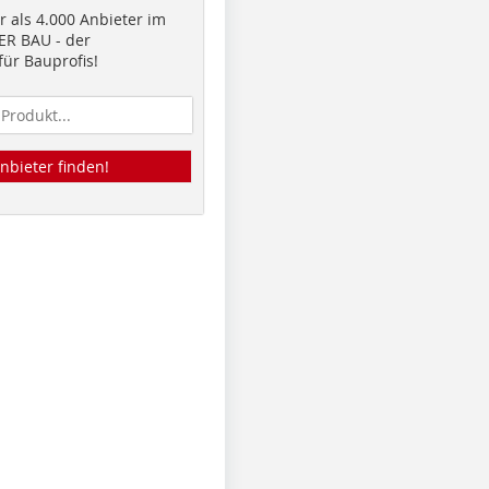
 als 4.000 Anbieter im
R BAU - der
ür Bauprofis!
nbieter finden!