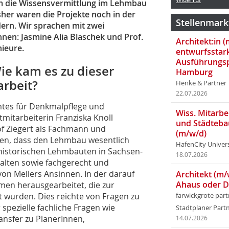
um die Wissensvermittlung im Lehmbau
her waren die Projekte noch in der
Stellenmark
ern. Wir sprachen mit zwei
nnen: Jasmine Alia Blaschek und Prof.
Architekt:in 
nieure.
entwurfsstar
Ausführungsp
Wie kam es zu dieser
Hamburg
rbeit?
Henke & Partner
22.07.2026
mtes für Denkmalpflege und
Wiss. Mitarbei
mitarbeiterin Franziska Knoll
und Städteba
f Ziegert als Fachmann und
(m/w/d)
ieren, dass den Lehmbau wesentlich
HafenCity Univer
historischen Lehmbauten in Sachsen-
18.07.2026
alten sowie fachgerecht und
von Mellers Ansinnen. In der darauf
Architekt (m/
Ahaus oder 
en herausgearbeitet, die zur
t wurden. Dies reichte von Fragen zu
farwickgrote par
pezielle fachliche Fragen wie
Stadtplaner Par
nsfer zu PlanerInnen,
14.07.2026