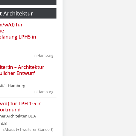
t Architektur
(m/w/d) für
ke
lanung LPH5 in
in Hamburg
ter:in – Architektur
ulicher Entwurf
sität Hamburg
in Hamburg
w/d) für LPH 1-5 in
Dortmund
tner Architekten BDA
tmbB
in Ahaus (+1 weiterer Standort)