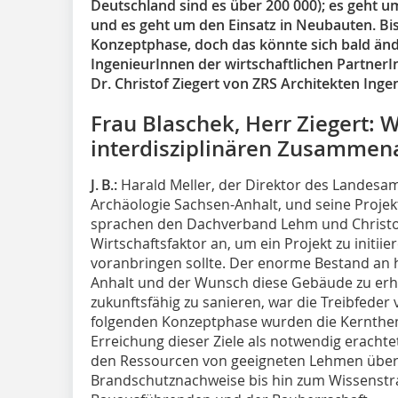
Deutschland sind es über 200 000); es geht 
und es geht um den Einsatz in Neubauten. Bis
Konzeptphase, doch das könnte sich bald änd
IngenieurInnen der wirtschaftlichen PartnerI
Dr. Christof Ziegert von ZRS Architekten Inge
Frau Blaschek, Herr Ziegert: 
interdisziplinären Zusammena
J. B.:
Harald Meller, der Direktor des Landesa
Archäologie Sachsen-Anhalt, und seine Projekt
sprachen den Dachverband Lehm und Christo
Wirtschaftsfaktor an, um ein Projekt zu initi
voranbringen sollte. Der enorme Bestand an 
Anhalt und der Wunsch diese Gebäude zu erh
zukunftsfähig zu sanieren, war die Treibfeder 
folgenden Konzeptphase wurden die Kernthem
Erreichung dieser Ziele als notwendig erachte
den Ressourcen von geeigneten Lehmen über s
Brandschutznachweise bis hin zum Wissenstra