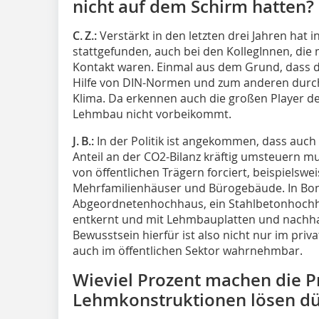
nicht auf dem Schirm hatten?
C. Z.:
Verstärkt in den letzten drei Jahren hat
stattgefunden, auch bei den KollegInnen, die
Kontakt waren. Einmal aus dem Grund, dass d
Hilfe von DIN-Normen und zum anderen durch 
Klima. Da erkennen auch die großen Player d
Lehmbau nicht vorbeikommt.
J. B.:
In der Politik ist angekommen, dass auc
Anteil an der CO2-Bilanz kräftig umsteuern 
von öffentlichen Trägern forciert, beispielswe
Mehrfamilienhäuser und Bürogebäude. In Bon
Abgeordnetenhochhaus, ein Stahlbetonhochh
entkernt und mit Lehmbauplatten und nachha
Bewusstsein hierfür ist also nicht nur im priv
auch im öffentlichen Sektor wahrnehmbar.
Wieviel Prozent machen die Pr
Lehmkonstruktionen lösen dü