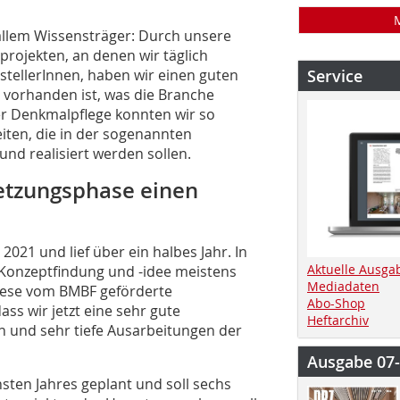
r allem Wissensträger: Durch unsere
rojekten, an denen wir täglich
stellerInnen, haben wir einen guten
Service
e vorhanden ist, was die Branche
r Denkmalpflege konnten wir so
iten, die in der sogenannten
nd realisiert werden sollen.
etzungsphase einen
2021 und lief über ein halbes Jahr. In
Aktuelle Ausga
Konzeptfindung und -idee meistens
Mediadaten
iese vom BMBF geförderte
Abo-Shop
ss wir jetzt eine sehr gute
Heftarchiv
 und sehr tiefe Ausarbeitungen der
Ausgabe 07
­ten Jahres geplant und soll sechs