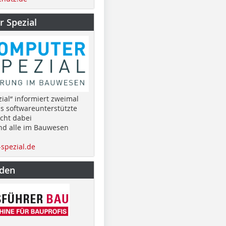
 Spezial
ial“ informiert zweimal
as softwareunterstützte
cht dabei
nd alle im Bauwesen
spezial.de
nden