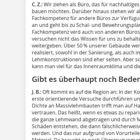
C. Z.:
Wir ziehen als Büro, das für nachhaltiges
bauen möchten. Darüber hinaus stehen wir a
Fachkompetenz für andere Büros zur Verfügu
an und geht bis zu Schal- und Bewehrungspl
Fachkompetenz wird auch von anderen Büro
versuchen nicht das Wissen für uns zu behal
weitergeben. Über 50 % unserer Gebäude we
realisiert, sowohl in der Sanierung, als auch
Lehmkonstruktionen sind eher selten. Aber 
kann man viel für das Innenraumklima und die
Gibt es überhaupt noch Bede
J. B.:
Oft kommt es auf die Region an: In der 
erste orientierende Versuche durchführen un
Dichte an Massivlehmbauten trifft man auf Ha
vertrauen. Das heißt, wenn es etwas zu repari
die ganze Lehmwand abgetragen und durch Ma
Schäden entstehen, die dann fälschlicherwei
werden. Und das nur aufgrund von Vorurtei
Material. Da braucht es noch Überzeugungsar