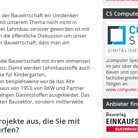
CS Computer
 in der Bauwirtschaft ein Umdenken
 mit unserem Thema noch nicht in
er Lehmbau seriö­ser geworden ist mit
die öffentliche Diskussion um unser
er Bauwirtschaft, dass man am
„Computer Spez
h die Bauwirtschaft mit ihrem immensen
im Jahr über d
muss. Damit werden Lehmbaustoffe auch
Bauen und spri
ise für Kindergärten,
fachübergreife
n beispielsweise wurde das Alte
Tätigen an.
aus von 1953, von RKW und Partner
www.computer-
ltigen Dämmstoffen ausgekleidet. Das
aten Bausektor, sondern mittlerweile
Anbieter fi
ojekte aus, die Sie mit
rfen?