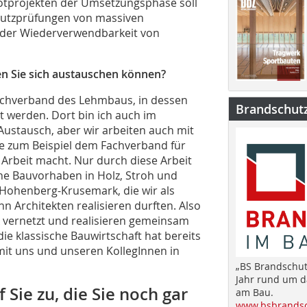
lotprojekten der Umsetzungsphase soll
hutzprüfungen von massiven
 der Wiederverwendbarkeit von
nen Sie sich austauschen können?
chverband des Lehmbaus, in dessen
Brandschut
t werden. Dort bin ich auch im
ustausch, aber wir arbeiten auch mit
 zum Beispiel dem Fachverband für
Arbeit macht. Nur durch diese Arbeit
iche Bauvorhaben in Holz, Stroh und
n Hohenberg-Krusemark, die wir als
 Architekten realisieren durften. Also
k vernetzt und realisieren gemeinsam
ie klassische Bauwirtschaft hat bereits
 mit uns und unseren KollegInnen in
„BS Brandschut
Jahr rund um 
ie zu, die Sie noch gar
am Bau.
www.bsbrandsc