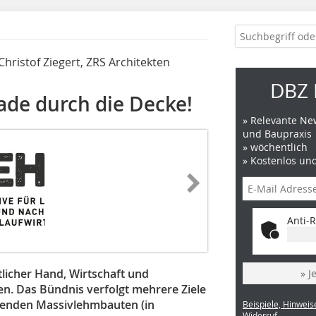
Christof Ziegert, ZRS Architekten
DBZ 
de durch die Decke!
» Relevante New
und Baupraxis
» wöchentlich
» Kostenlos un
Anti-R
licher Hand, Wirtschaft und
» J
en. Das Bündnis verfolgt mehrere Ziele
ehenden Massivlehmbauten (in
Beispiele, Hinweis
Widerruf