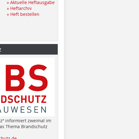
» Aktuelle Heftausgabe
» Heftarchiv
» Heft bestellen
z
z“ informiert zweimal im
das Thema Brandschutz
hutz.de