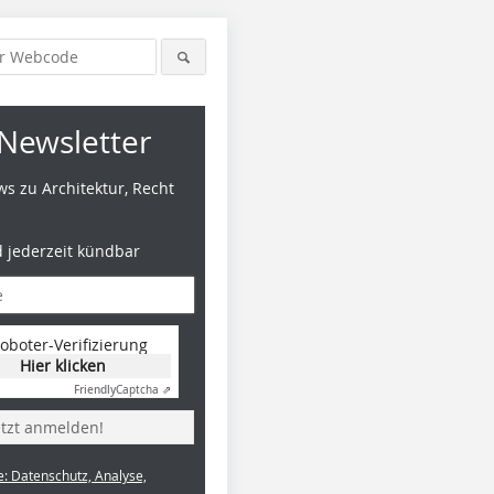
Newsletter
s zu Architektur, Recht
d jederzeit kündbar
oboter-Verifizierung
Hier klicken
Friendly
Captcha ⇗
etzt anmelden!
e: Datenschutz, Analyse,