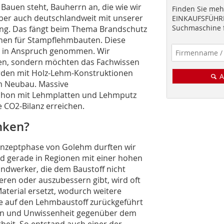
 Bauen steht, Bauherrn an, die wie wir
Finden Sie mehr
ber auch deutschlandweit mit unserer
EINKAUFSFÜHRE
Suchmaschine f
ng. Das fängt beim Thema Brandschutz
änen für Stampflehmbauten. Diese
s in Anspruch genommen. Wir
ten, sondern möchten das Fachwissen
rden mit Holz-Lehm-Konstruktionen
A
 im Neubau. Massive
schon mit Lehmplatten und Lehmputz
 CO2-Bilanz erreichen.
nken?
Konzeptphase von Golehm durften wir
d gerade in Regionen mit einer hohen
ndwerker, die dem Baustoff nicht
eren oder auszubessern gibt, wird oft
terial ersetzt, wodurch weitere
se auf den Lehmbaustoff zurückgeführt
len und Unwissenheit gegenüber dem
beit. So entstand auch einer der