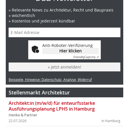
» Relevante News zu Architektur, Recht und Baupraxis
» wöchentlich
» Kostenlos und jederzeit kündbar
Anti-Roboter-Verifizierung
Hier klicken
Friendly
Captcha ⇗
» Jetzt anmelden!
Beispiele, Hinweise: Datenschutz, Analyse, Widerruf
Stellenmarkt Architektur
Architekt:in (m/w/d) für entwurfsstarke
Ausführungsplanung LPH5 in Hamburg
Henke & Partner
22.07.2026
in Hamburg