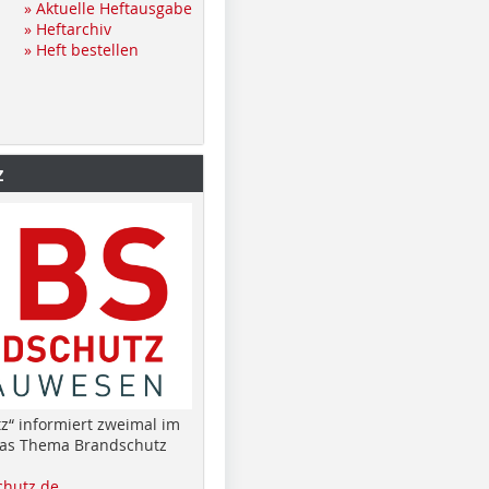
» Aktuelle Heftausgabe
» Heftarchiv
» Heft bestellen
z
z“ informiert zweimal im
das Thema Brandschutz
hutz.de