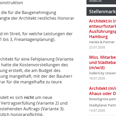
Konstruktion
Stellenmark
, die für die Baugenehmigung
angte der Architekt restliches Honorar
Architekt:in 
entwurfsstar
Ausführungsp
im Streit, für welche Leistungen der
Hamburg
 bis 3, Freianlagenplanung).
Henke & Partner
22.07.2026
Wiss. Mitarbei
hitekt für eine Fehlplanung (Variante
und Städteba
t hatte die Kostenvorstellungen des
(m/w/d)
ung erstellt, die am Budget des
HafenCity Univer
nung mangelhaft, mit der der Bauherr
18.07.2026
rar für die mangelhafte zu teure
Architekt (m/
Ahaus oder 
delt es sich
nicht
um neue
farwickgrote par
 Vertragserfüllung (Variante 2) und
Stadtplaner Par
tehenden Auftrags (Variante 3).
14.07.2026
zlich honorarpflichtig.