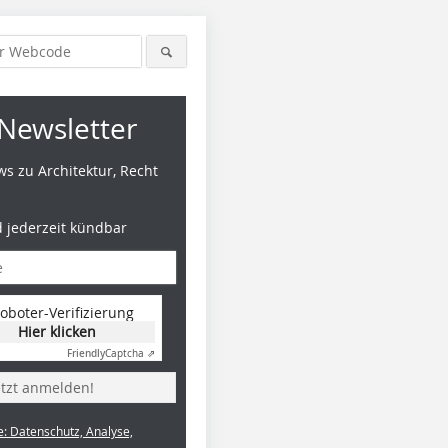
Newsletter
s zu Architektur, Recht
d jederzeit kündbar
oboter-Verifizierung
Hier klicken
Friendly
Captcha ⇗
etzt anmelden!
e: Datenschutz, Analyse,