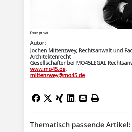
Foto: privat
Autor:
Jochen Mittenzwey, Rechtsanwalt und Fa
Architektenrecht
Gesellschafter bei MO45LEGAL Rechtsan
www.mo45.de
,
mittenzwey@mo45.de
Thematisch passende Artikel: