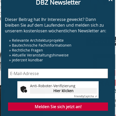
DBZ Newsletter
ktenverträgen ein gesondertes Honorar
st nicht abgerechnet, da die
t werden. Hier lohnt sich ein zweiter
Dieser Beitrag hat Ihr Interesse geweckt? Dann
t auch der Blick eines
bleiben Sie auf dem Laufenden und melden sich zu
unserem kostenlosen wöchentlichen Newsletter an:
» Relevante Architekturprojekte
Brandschut
» Bautechnische Fachinformationen
» Rechtliche Fragen
» Aktuelle Veranstaltungshinweise
» jederzeit kündbar
Anti-Roboter-Verifizierung
Hier klicken
Friendly
Captcha ⇗
„BS Brandschut
Melden Sie sich jetzt an!
Jahr rund um 
am Bau.
www.bsbrandsc