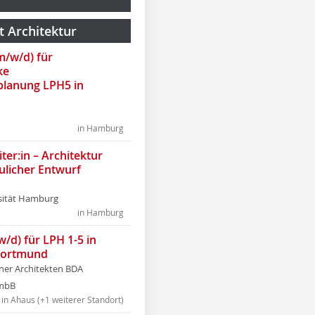
t Architektur
(m/w/d) für
ke
lanung LPH5 in
in Hamburg
ter:in – Architektur
ulicher Entwurf
sität Hamburg
in Hamburg
w/d) für LPH 1-5 in
Dortmund
tner Architekten BDA
tmbB
in Ahaus (+1 weiterer Standort)