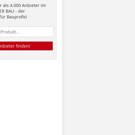
 als 4.000 Anbieter im
R BAU - der
ür Bauprofis!
nbieter finden!