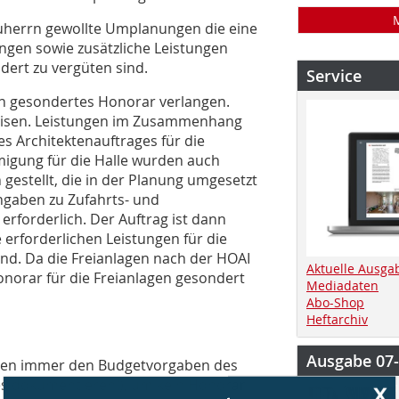
auherrn gewollte Umplanungen die eine
ngen sowie zusätzliche Leistungen
dert zu vergüten sind.
Service
ein gesondertes Honorar verlangen.
weisen. Leistungen im Zusammenhang
s Architektenauftrages für die
igung für die Halle wurden auch
estellt, die in der Planung umgesetzt
gaben zu Zufahrts- und
rforderlich. Der Auftrag ist dann
erforderlichen Leistungen für die
ind. Da die Freianlagen nach der HOAI
Aktuelle Ausga
onorar für die Freianlagen gesondert
Mediadaten
Abo-Shop
Heftarchiv
Ausgabe 07
tekten immer den Budgetvorgaben des
x
s dokumentieren!), um kein Honorar