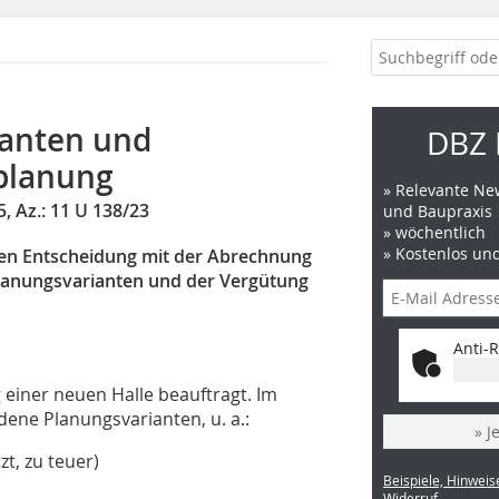
ianten und
DBZ 
planung
» Relevante New
, Az.: 11 U 138/23
und Baupraxis
» wöchentlich
» Kostenlos un
nten Entscheidung mit der Abrechnung
lanungsvarianten und der Vergütung
Anti-R
 einer neuen Halle beauftragt. Im
dene Planungsvarianten, u. a.:
» J
t, zu teuer)
Beispiele, Hinweis
Widerruf