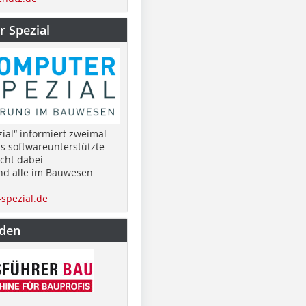
 Spezial
ial“ informiert zweimal
as softwareunterstützte
cht dabei
nd alle im Bauwesen
spezial.de
nden