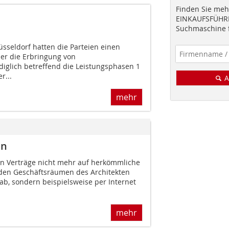
Finden Sie mehr
EINKAUFSFÜHRE
Suchmaschine f
sseldorf hatten die Parteien einen
er die Erbringung von
diglich betreffend die Leistungsphasen 1
r...
A
mehr
en
n Verträge nicht mehr auf herkömmliche
 den Geschäftsräumen des Architekten
, sondern beispielsweise per Internet
mehr