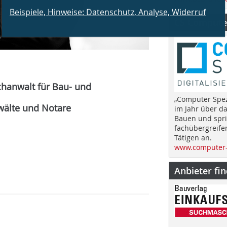
Beispiele, Hinweise: Datenschutz, Analyse, Widerruf
CS Computer
chanwalt für Bau- und
„Computer Spez
wälte und Notare
im Jahr über d
Bauen und spri
fachübergreife
Tätigen an.
www.computer-
Anbieter fi