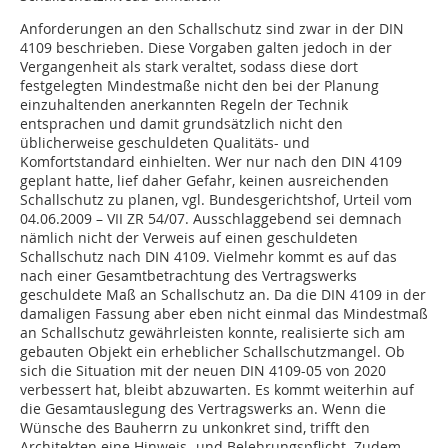
Anforderungen an den Schallschutz sind zwar in der DIN
4109 beschrieben. Diese Vorgaben galten jedoch in der
Vergangenheit als stark veraltet, sodass diese dort
festgelegten Mindestmaße nicht den bei der Planung
einzuhaltenden anerkannten Regeln der Technik
entsprachen und damit grundsätzlich nicht den
üblicherweise geschuldeten Qualitäts- und
Komfortstandard einhielten. Wer nur nach den DIN 4109
geplant hatte, lief daher Gefahr, keinen ausreichenden
Schallschutz zu ­planen, vgl. Bundesgerichtshof, Urteil vom
04.06.2009 – VII ZR 54/07. Ausschlaggebend sei demnach
nämlich nicht der Verweis auf einen geschuldeten
Schallschutz nach DIN 4109. Vielmehr kommt es auf das
nach einer Gesamtbetrachtung des Vertragswerks
geschuldete Maß an Schallschutz an. Da die DIN 4109 in der
damaligen Fassung aber eben nicht einmal das Mindestmaß
an Schallschutz gewährleisten konnte, realisierte sich am
gebauten Objekt ein erheblicher Schallschutzmangel. Ob
sich die Situation mit der neuen DIN 4109-05 von 2020
verbessert hat, bleibt abzuwarten. Es kommt weiterhin auf
die Gesamtauslegung des Vertragswerks an. Wenn die
Wünsche des Bauherrn zu unkonkret sind, trifft den
Architekten eine Hinweis- und Belehrungspflicht. Zudem