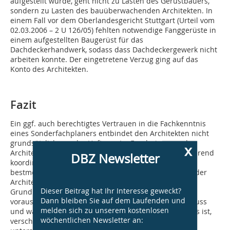
aufgestellt wurde, geht nicht zu Lasten des Gerüstbauers,
sondern zu Lasten des bauüberwachenden Architekten. In
einem Fall vor dem Oberlandesgericht Stuttgart (Urteil vom
02.03.2006 – 2 U 126/05) fehlten notwendige Fanggerüste in
einem aufgestellten Baugerüst für das
Dachdeckerhandwerk, sodass dass Dachdeckergewerk nicht
arbeiten konnte. Der eingetretene Verzug ging auf das
Konto des Architekten.
Fazit
Ein ggf. auch berechtigtes Vertrauen in die Fachkenntnis
eines Sonderfachplaners entbindet den Architekten nicht
grundsätzlich von der Haftung. Im Ergebnis muss der
x
Architekt in Bezug auf die Sonderfachplaner kontrollierend
DBZ Newsletter
koordinierend tätig werden, um eine eigene Haftung
bestmöglich zu vermeiden. Die Grenzen zu dem, was der
Architekt im Rahmen seiner von ihm übernommenen
Dieser Beitrag hat Ihr Interesse geweckt?
Grundleistungspflichten und dem eigenen
Dann bleiben Sie auf dem Laufenden und
vorauszusetzenden Fachwissen noch selbst prüfen muss
melden sich zu unserem kostenlosen
und was bereits Angelegenheit des Sonderfachplaners ist,
wöchentlichen Newsletter an:
verschwimmt zum Teil und wird zudem im Einzelfall