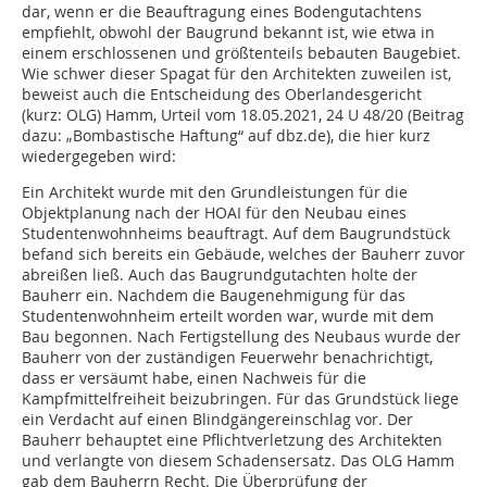
dar, wenn er die Beauftragung eines Bodengutachtens
empfiehlt, obwohl der Baugrund bekannt ist, wie etwa in
einem erschlossenen und größtenteils bebauten Baugebiet.
Wie schwer dieser Spagat für den Architekten zuweilen ist,
beweist auch die Entscheidung des Oberlandesgericht
(kurz: OLG) Hamm, Urteil vom 18.05.2021, 24 U 48/20 (Beitrag
dazu: „Bombastische Haftung“ auf dbz.de), die hier kurz
wiedergegeben wird:
Ein Architekt wurde mit den Grundleistungen für die
Objektplanung nach der HOAI für den Neubau eines
Studentenwohnheims beauftragt. Auf dem Baugrundstück
befand sich bereits ein Gebäude, welches der Bauherr zuvor
abreißen ließ. Auch das Baugrundgutachten holte der
Bauherr ein. Nachdem die Baugenehmigung für das
Studentenwohnheim erteilt worden war, wurde mit dem
Bau begonnen. Nach Fertigstellung des Neubaus wurde der
Bauherr von der zuständigen Feuerwehr benachrichtigt,
dass er versäumt habe, einen Nachweis für die
Kampfmittelfreiheit beizubringen. Für das Grundstück liege
ein Verdacht auf einen Blindgängereinschlag vor. Der
Bauherr behauptet eine Pflichtverletzung des Architekten
und verlangte von diesem Schadensersatz. Das OLG Hamm
gab dem Bauherrn Recht. Die Überprüfung der