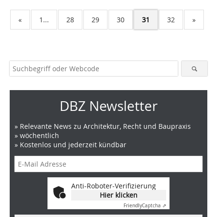
«
1...
28
29
30
31
32
»
DBZ Newsletter
» Relevante News zu Architektur, Recht und Baupraxis
» wöchentlich
» Kostenlos und jederzeit kündbar
Anti-Roboter-Verifizierung
Hier klicken
Friendly
Captcha ⇗