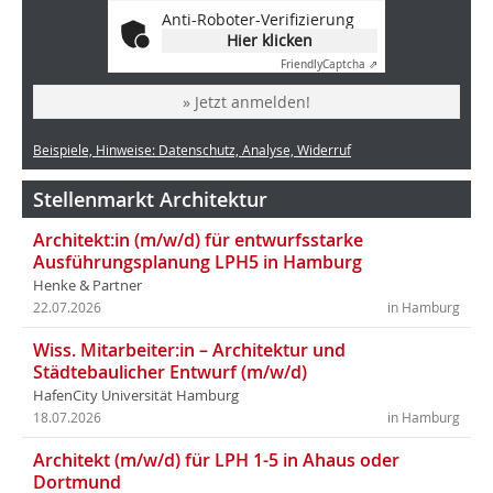
Anti-Roboter-Verifizierung
Hier klicken
Friendly
Captcha ⇗
» Jetzt anmelden!
Beispiele, Hinweise: Datenschutz, Analyse, Widerruf
Stellenmarkt Architektur
Architekt:in (m/w/d) für entwurfsstarke
Ausführungsplanung LPH5 in Hamburg
Henke & Partner
22.07.2026
in Hamburg
Wiss. Mitarbeiter:in – Architektur und
Städtebaulicher Entwurf (m/w/d)
HafenCity Universität Hamburg
18.07.2026
in Hamburg
Architekt (m/w/d) für LPH 1-5 in Ahaus oder
Dortmund