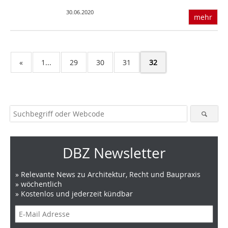
30.06.2020
mehr
«
1...
29
30
31
32
DBZ Newsletter
» Relevante News zu Architektur, Recht und Baupraxis
» wöchentlich
» Kostenlos und jederzeit kündbar