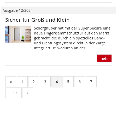
Ausgabe 12/2024
Sicher für Groß und Klein
Schörghuber hat mit der Super Secure eine
neue Fingerklemmschutztür auf den Markt
gebracht, die durch ein spezielles Band-
und Dichtungssys­tem direkt in der Zarge
integriert ist, wodurch an der...
mehr
«
1
2
3
4
5
6
7
...12
»