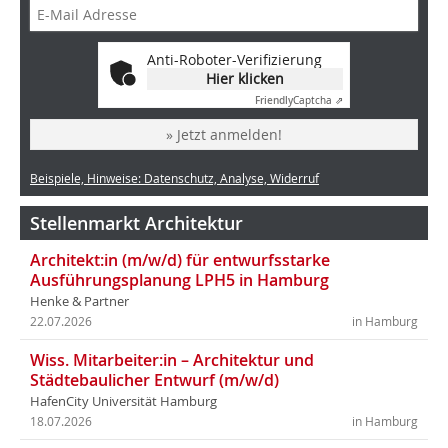
Anti-Roboter-Verifizierung
Hier klicken
Friendly
Captcha ⇗
» Jetzt anmelden!
Beispiele, Hinweise: Datenschutz, Analyse, Widerruf
Stellenmarkt Architektur
Architekt:in (m/w/d) für entwurfsstarke
Ausführungsplanung LPH5 in Hamburg
Henke & Partner
22.07.2026
in Hamburg
Wiss. Mitarbeiter:in – Architektur und
Städtebaulicher Entwurf (m/w/d)
HafenCity Universität Hamburg
18.07.2026
in Hamburg