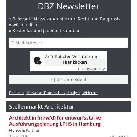
DBZ Newsletter
» Relevante News zu Architektur, Recht und Baupraxis
» wöchentlich
» Kostenlos und jederzeit kündbar
Anti-Roboter-Verifizierung
Hier klicken
Friendly
Captcha ⇗
» Jetzt anmelden!
Beispiele, Hinweise: Datenschutz, Analyse, Widerruf
Stellenmarkt Architektur
Architekt:in (m/w/d) für entwurfsstarke
Ausführungsplanung LPH5 in Hamburg
Henke & Partner
22.07.2026
in Hamburg