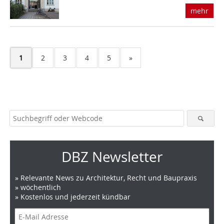
mehr
1
2
3
4
5
»
DBZ Newsletter
» Relevante News zu Architektur, Recht und Baupraxis
» wöchentlich
» Kostenlos und jederzeit kündbar