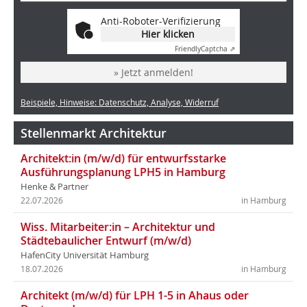
Anti-Roboter-Verifizierung
Hier klicken
Friendly
Captcha ⇗
» Jetzt anmelden!
Beispiele, Hinweise: Datenschutz, Analyse, Widerruf
Stellenmarkt Architektur
Architekt:in (m/w/d) für entwurfsstarke
Ausführungsplanung LPH5 in Hamburg
Henke & Partner
22.07.2026
in Hamburg
Wiss. Mitarbeiter:in – Architektur und
Städtebaulicher Entwurf (m/w/d)
HafenCity Universität Hamburg
18.07.2026
in Hamburg
Architekt (m/w/d) für LPH 1-5 in Ahaus oder