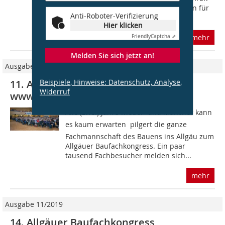
zu den renommierten Veranstaltungen für
Anti-Roboter-Verifizierung
den...
Hier klicken
mehr
Friendly
Captcha ⇗
Melden Sie sich jetzt an!
Ausgabe 10/2013
Beispiele, Hinweise: Datenschutz, Analyse,
11. Allgäuer Baufachkongress 2014
Widerruf
www.baufachkongress.com
Alle (zwei) Jahre wieder  und mancher kann
es kaum erwarten  pilgert die ganze
Fachmannschaft des Bauens ins Allgäu zum
Allgäuer Baufachkongress. Ein paar
tausend Fachbesucher melden sich...
mehr
Ausgabe 11/2019
14. Allgäuer Baufachkongress