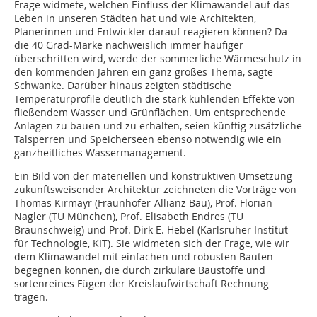
Frage widmete, welchen Einfluss der Klimawandel auf das
Leben in unseren Städten hat und wie Architekten,
Planerinnen und Entwickler darauf reagieren können? Da
die 40 Grad-Marke nachweislich immer häufiger
überschritten wird, werde der sommerliche Wärmeschutz in
den kommenden Jahren ein ganz großes Thema, sagte
Schwanke. Darüber hinaus zeigten städtische
Temperaturprofile deutlich die stark kühlenden Effekte von
fließendem Wasser und Grünflächen. Um entsprechende
Anlagen zu bauen und zu erhalten, seien künftig zusätzliche
Talsperren und Speicherseen ebenso notwendig wie ein
ganzheitliches Wassermanagement.
Ein Bild von der materiellen und konstruktiven Umsetzung
zukunftsweisender Architektur zeichneten die Vorträge von
Thomas Kirmayr (Fraunhofer-Allianz Bau), Prof. Florian
Nagler (TU München), Prof. Elisabeth Endres (TU
Braunschweig) und Prof. Dirk E. Hebel (Karlsruher Institut
für Technologie, KIT). Sie widmeten sich der Frage, wie wir
dem Klimawandel mit einfachen und robusten Bauten
begegnen können, die durch zirkuläre Baustoffe und
sortenreines Fügen der Kreislaufwirtschaft Rechnung
tragen.