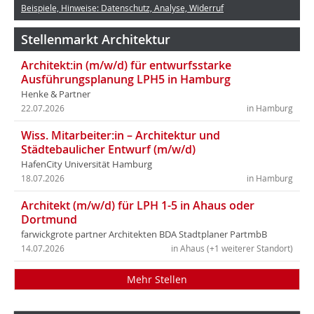
Beispiele, Hinweise: Datenschutz, Analyse, Widerruf
Stellenmarkt Architektur
Architekt:in (m/w/d) für entwurfsstarke
Ausführungsplanung LPH5 in Hamburg
Henke & Partner
22.07.2026
in Hamburg
Wiss. Mitarbeiter:in – Architektur und
Städtebaulicher Entwurf (m/w/d)
HafenCity Universität Hamburg
18.07.2026
in Hamburg
Architekt (m/w/d) für LPH 1-5 in Ahaus oder
Dortmund
farwickgrote partner Architekten BDA Stadtplaner PartmbB
14.07.2026
in Ahaus (+1 weiterer Standort)
Mehr Stellen