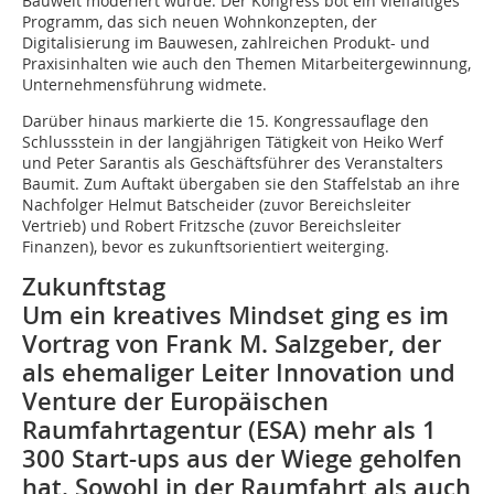
Bauwelt moderiert wurde. Der Kongress bot ein vielfältiges
Programm, das sich neuen Wohnkonzepten, der
Digitalisierung im Bauwesen, zahlreichen Produkt- und
Praxisinhalten wie auch den Themen Mitarbeitergewinnung,
Unternehmensführung widmete.
Darüber hinaus markierte die 15. Kongressauflage den
Schlussstein in der langjährigen Tätigkeit von Heiko Werf
und Peter Sarantis als Geschäftsführer des Veranstalters
Baumit. Zum Auftakt übergaben sie den Staffelstab an ihre
Nachfolger Helmut Batscheider (zuvor Bereichsleiter
Vertrieb) und Robert Fritzsche (zuvor Bereichsleiter
Finanzen), bevor es zukunftsorientiert weiterging.
Zukunftstag
Um ein kreatives Mindset ging es im
Vortrag von Frank M. Salzgeber, der
als ehemaliger Leiter Innovation und
Venture der Europäischen
Raumfahrtagentur (ESA) mehr als 1
300 Start-ups aus der Wiege geholfen
hat. Sowohl in der Raumfahrt als auch