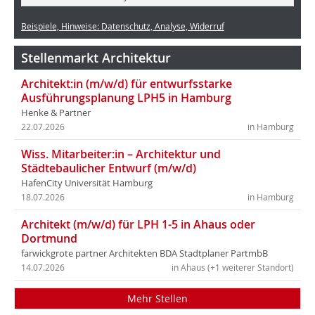
Beispiele, Hinweise: Datenschutz, Analyse, Widerruf
Stellenmarkt Architektur
Architekt:in (m/w/d) für entwurfsstarke
Ausführungsplanung LPH5 in Hamburg
Henke & Partner
22.07.2026
in Hamburg
Wiss. Mitarbeiter:in – Architektur und
Städtebaulicher Entwurf (m/w/d)
HafenCity Universität Hamburg
18.07.2026
in Hamburg
Architekt (m/w/d) für LPH 1-5 in Ahaus oder
Dortmund
farwickgrote partner Architekten BDA Stadtplaner PartmbB
14.07.2026
in Ahaus (+1 weiterer Standort)
Mehr Stellen