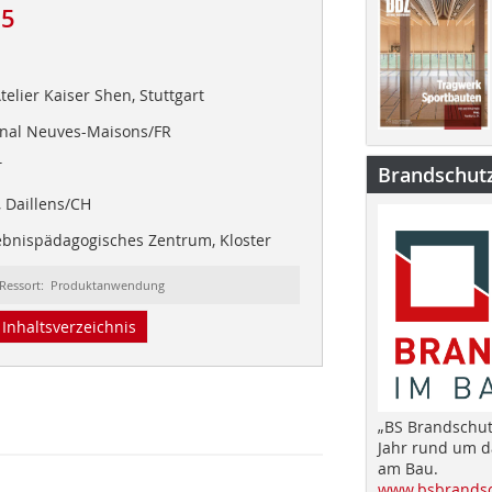
25
elier Kaiser Shen, Stuttgart
nal Neuves-Maisons/FR
T
Brandschut
 Daillens/CH
ebnispädagogisches Zentrum, Kloster
Ressort: Produktanwendung
Inhaltsverzeichnis
„BS Brandschut
Jahr rund um 
am Bau.
www.bsbrandsc