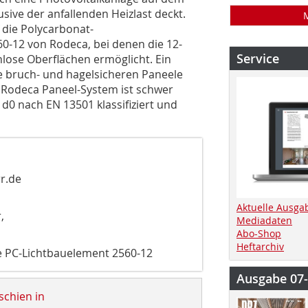
ive der anfallenden Heizlast deckt.
f die Polycarbonat-
-12 von Rodeca, bei denen die 12-
Service
lose Oberflächen ermöglicht. Ein
ie bruch- und hagelsicheren Paneele
s Rodeca Paneel-System ist schwer
d0 nach EN 13501 klassifiziert und
r.de
Aktuelle Ausga
,
Mediadaten
Abo-Shop
Heftarchiv
PC-Lichtbauelement 2560-12
Ausgabe 07
schien in