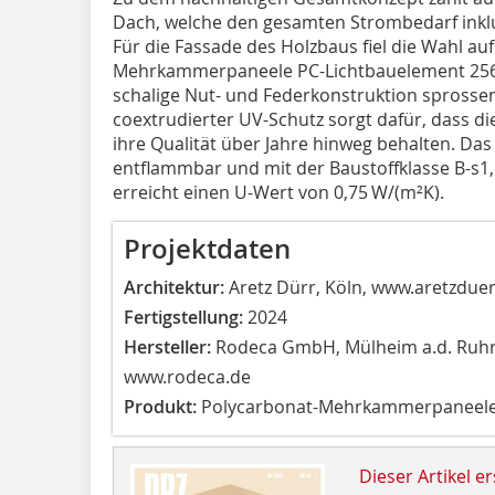
Dach, welche den gesamten Strombedarf inklus
Für die Fassade des Holzbaus fiel die Wahl au
Mehrkammerpaneele PC-Lichtbauelement 2560
schalige Nut- und Federkonstruktion sprossen
coextrudierter UV-Schutz sorgt dafür, dass d
ihre Qualität über Jahre hinweg behalten. Da
entflammbar und mit der Baustoffklasse B-s1, 
erreicht einen U-Wert von 0,75 W/(m²K).
Projektdaten
Architektur:
Aretz Dürr, Köln, www.aretzduer
Fertigstellung:
2024
Hersteller:
Rodeca GmbH, Mülheim a.d. Ruhr
www.rodeca.de
Produkt:
Polycarbonat-Mehrkammerpaneele 
Dieser Artikel er