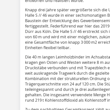
entworfen und realisiert wurde.
Knapp drei Jahre später vergrößerte sich di
Halle S // 46 wurde in einer sechsmonatigen B
Baustein der Entwicklung des Gewerbeensembl
fertiggestellt. Federführend war hier das 201
Dürr aus Köln. Die Halle S // 46 erstreckt sic
von 60 m und wird mit einer möglichen, zukü
eine Gesamtfläche von knapp 3 000 m2 erreich
Einheiten flexibel teilbar.
Die 40 m langen Leimholzbinder im Achsabsta
kragen gen Osten und Westen weitere 8 m aus
Druckstäbe verbunden und mit Trapezblech ei
weit auskragende Tragwerk durch die gezielte
Kombination mit der strukturellen Ordnung o
Trägerquerschnitte von 24 auf 120 cm. Die St
teileingespannt und durch je drei außenliege
gehalten. Die insgesamt verwendete Menge Ho
rund 219 t Kohlenstoffdioxid als Kohlenstoff i
Zu dem nachhaltigen Gesamtkonzept zählt au