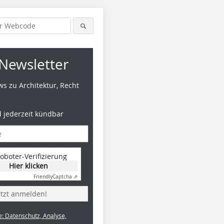
Newsletter
s zu Architektur, Recht
d jederzeit kündbar
oboter-Verifizierung
Hier klicken
Friendly
Captcha ⇗
etzt anmelden!
e: Datenschutz, Analyse,