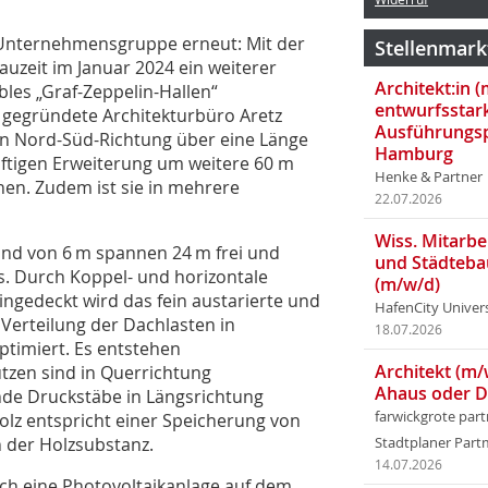
e Unternehmensgruppe erneut: Mit der
Stellenmark
auzeit im Januar 2024 ein weiterer
Architekt:in 
es „Graf-Zeppelin-Hallen“
entwurfsstar
9 gegründete Architekturbüro Aretz
Ausführungsp
h in Nord-Süd-Richtung über eine Länge
Hamburg
nftigen Erweiterung um weitere 60 m
Henke & Partner
en. Zudem ist sie in mehrere
22.07.2026
Wiss. Mitarbei
nd von 6 m spannen 24 m frei und
und Städteba
. Durch Koppel- und horizontale
(m/w/d)
ngedeckt wird das fein austarierte und
HafenCity Univer
 Verteilung der Dachlasten in
18.07.2026
ptimiert. Es entstehen
Architekt (m/
ützen sind in Querrichtung
Ahaus oder 
nde Druckstäbe in Längsrichtung
farwickgrote par
lz entspricht einer Speicherung von
n der Holzsubstanz.
Stadtplaner Par
14.07.2026
ch eine Photovoltaikanlage auf dem