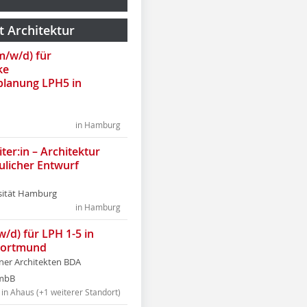
t Architektur
(m/w/d) für
ke
lanung LPH5 in
in Hamburg
ter:in – Architektur
ulicher Entwurf
sität Hamburg
in Hamburg
w/d) für LPH 1-5 in
Dortmund
tner Architekten BDA
tmbB
in Ahaus (+1 weiterer Standort)