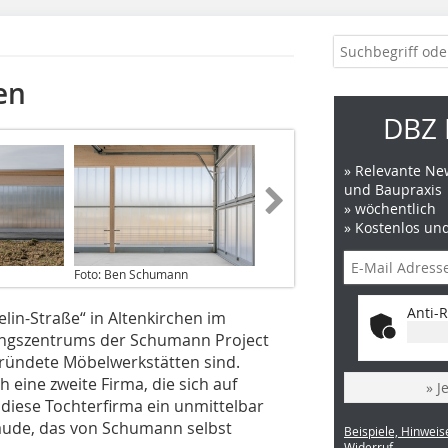
en
DBZ 
» Relevante New
und Baupraxis
» wöchentlich
» Kostenlos un
Foto: Ben Schumann
Anti-R
lin-Straße“ in Altenkirchen im
gungszentrums der Schumann Project
ründete Möbelwerkstätten sind.
eine zweite Firma, die sich auf
» J
t diese Tochterfirma ein unmittelbar
äude, das von Schumann selbst
Beispiele, Hinweis
Widerruf