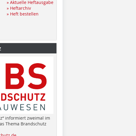
» Aktuelle Heftausgabe
» Heftarchiv
» Heft bestellen
z
z“ informiert zweimal im
das Thema Brandschutz
hutz.de