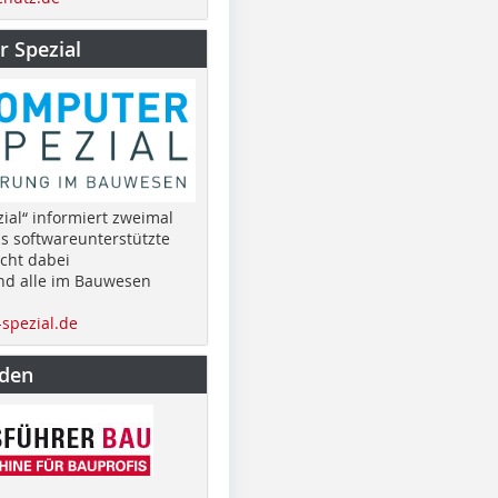
 Spezial
ial“ informiert zweimal
as softwareunterstützte
cht dabei
nd alle im Bauwesen
spezial.de
nden