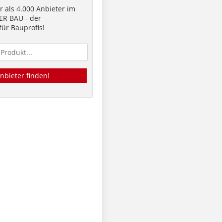
 als 4.000 Anbieter im
R BAU - der
ür Bauprofis!
nbieter finden!