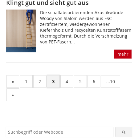
Klingt gut und sieht gut aus
Die schallabsorbierenden Akustikwände
Woody von Slalom werden aus FSC-
zertifiziertem, wiedergewonnenen
Kiefernholz und recycelten Kunststofffasern
thermogeformt. Durch die Verschmelzung
von PET-Fasern...
mehr
«
1
2
3
4
5
6
...10
»