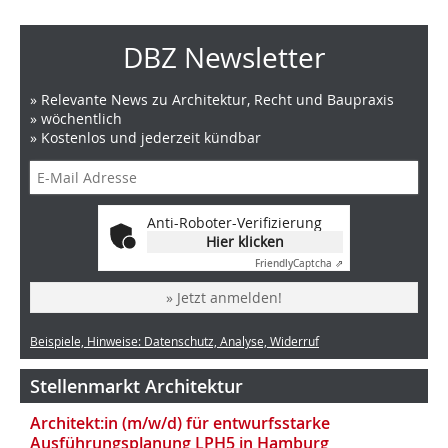
DBZ Newsletter
» Relevante News zu Architektur, Recht und Baupraxis
» wöchentlich
» Kostenlos und jederzeit kündbar
Anti-Roboter-Verifizierung
Hier klicken
Friendly
Captcha ⇗
» Jetzt anmelden!
Beispiele, Hinweise: Datenschutz, Analyse, Widerruf
Stellenmarkt Architektur
Architekt:in (m/w/d) für entwurfsstarke
Ausführungsplanung LPH5 in Hamburg