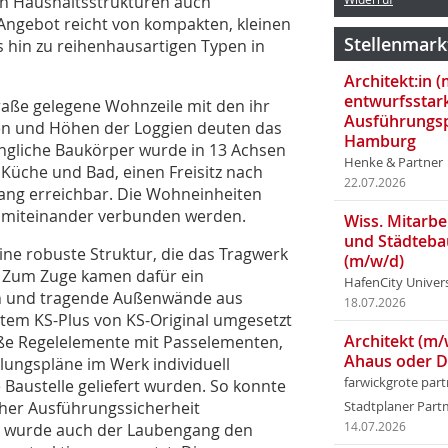
hen Haushaltsstrukturen auch
 Angebot reicht von kompakten, kleinen
Stellenmark
hin zu reihenhausartigen Typen in
Architekt:in 
entwurfsstar
traße gelegene Wohnzeile mit den ihr
Ausführungsp
ten und Höhen der Loggien deuten das
Hamburg
längliche Baukörper wurde in 13 Achsen
Henke & Partner
 Küche und Bad, einen Freisitz nach
22.07.2026
ang erreichbar. Die Wohneinheiten
al miteinander verbunden werden.
Wiss. Mitarbei
und Städteba
 eine robuste Struktur, die das Tragwerk
(m/w/d)
 Zum Zuge kamen dafür ein
HafenCity Univer
on und tragende Außenwände aus
18.07.2026
tem KS-Plus von KS-Original umgesetzt
Architekt (m/
ße Regelelemente mit Passelementen,
Ahaus oder 
lungspläne im Werk individuell
farwickgrote par
 Baustelle geliefert wurden. So konnte
hoher Ausführungssicherheit
Stadtplaner Par
en wurde auch der Laubengang den
14.07.2026