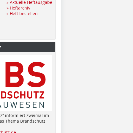
» Aktuelle Heftausgabe
» Heftarchiv
» Heft bestellen
z
z“ informiert zweimal im
das Thema Brandschutz
hutz.de