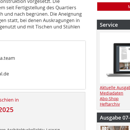
nstruktion vorgesetzt. Die
m seit Fertigstellung des Quartiers
ch und nach begrünen. Die Aneignung
en statt, bei denen Auskragungen in
Service
enutzt und mit Tischen und Stühlen
sa.team
l.de
Aktuelle Ausga
Mediadaten
Abo-Shop
schien in
Heftarchiv
2025
Ausgabe 07
on Architekturkollektiv, Leipzig