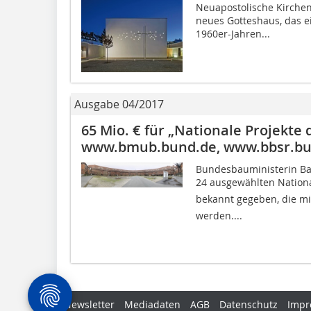
Neuapostolische Kirche
neues Gotteshaus, das 
1960er-Jahren...
Ausgabe 04/2017
65 Mio. € für „Nationale Projekte
www.bmub.bund.de, www.bbsr.bu
Bundesbauministerin Ba
24 ausgewählten Nationa
bekannt gegeben, die mit
werden....
Newsletter
Mediadaten
AGB
Datenschutz
Impr