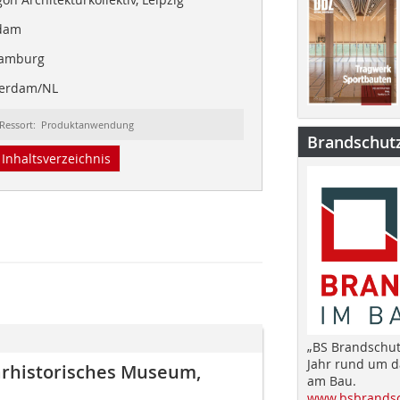
sdam
Hamburg
terdam/NL
Ressort: Produktanwendung
Brandschut
Inhaltsverzeichnis
„BS Brandschut
Jahr rund um 
tärhistorisches Museum,
am Bau.
www.bsbrandsc