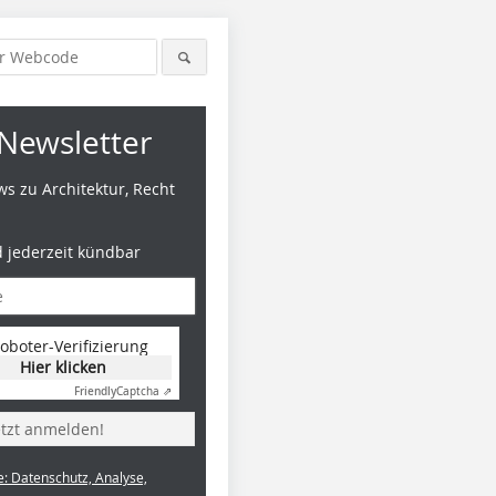
Newsletter
s zu Architektur, Recht
d jederzeit kündbar
oboter-Verifizierung
Hier klicken
Friendly
Captcha ⇗
etzt anmelden!
e: Datenschutz, Analyse,