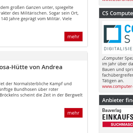
h dem großen Ganzen unter, spiegelte
CS Computer
akter des Militärischen. Sogar sein Ort,
 140 Jahre geprägt vom Militär. Viele
mehr
„Computer Spez
im Jahr über d
Rosa-Hütte von Andrea
Bauen und spri
fachübergreife
Tätigen an.
det der Normalsterbliche Kampf und
www.computer-
ünftige Bundhosen über roter
Bröckelns scheint die Zeit in der Bergwelt
Anbieter fi
mehr