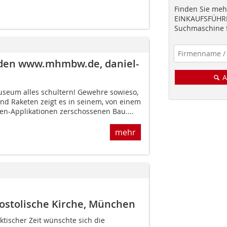
Finden Sie mehr
EINKAUFSFÜHRE
Suchmaschine f
sden www.mhmbw.de, daniel-
A
seum alles schultern! Gewehre sowieso,
nd Raketen zeigt es in seinem, von einem
zen-Applika­tionen zerschossenen Bau....
mehr
ostolische Kirche, München
ektischer Zeit wünschte sich die