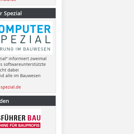
 Spezial
ial“ informiert zweimal
as softwareunterstützte
cht dabei
nd alle im Bauwesen
spezial.de
nden