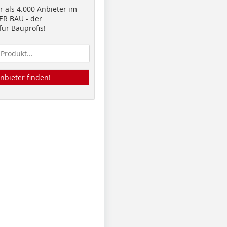
 als 4.000 Anbieter im
R BAU - der
ür Bauprofis!
nbieter finden!