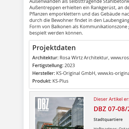
Außenwänden als selbsttragende Stahlbetonko
Außentreppen erhielten ein Rankgerüst, an de
Pflanzen emporklettern und das Gebäude na
durch die Bewohner findet in den Laubengäng
Form von Balkonen als Kommunikationszone g
bespielt werden können.
Projektdaten
Architektur:
Rosa Wirtz Architektur, www.ro
Fertigstellung:
2023
Hersteller:
KS-Original GmbH, www.ks-origina
Produkt:
KS-Plus
Dieser Artikel er
DBZ 07-08/
Stadtquartiere
Heftpartner: Octag