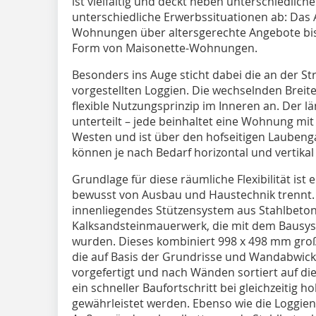
ist vielfältig und deckt neben unterschiedlic
unterschiedliche Er­werbssituationen ab: Das
Wohnungen über altersgerechte Angebote bis 
Form von Maisonette-Wohnungen.
Besonders ins Auge sticht dabei die an der S
vorgestellten Loggien. Die wechselnden Brei
flexible Nutzungsprinzip im Inneren an. Der 
unterteilt – jede beinhaltet eine Wohnung mit
Westen und ist über den hofseitigen Laubeng
können je nach Bedarf horizontal und vertik
Grundlage für diese räumliche Flexibilität ist
bewusst von Ausbau und Haustechnik trennt.
innenliegendes Stützensystem aus Stahlbet
Kalksandsteinmauerwerk, die mit dem Bausys
wurden. Dieses kombiniert 998 x 498 mm gro
die auf Basis der Grundrisse und Wandabwick
vorgefertigt und nach Wänden sortiert auf die
ein schneller Baufortschritt bei gleichzeitig 
gewährleistet werden. Ebenso wie die Loggi