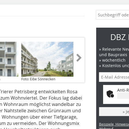
DBZ 
» Relevante New
und Baupraxis
» wöchentlich
» Kostenlos un
n
Foto: Eibe Sönnecken
Anti-R
rierer Petrisberg entwickelten Rosa
e zum Wohnviertel. Der Fokus lag dabei
den Wohnraum möglichst wandelbar zu
er Nahtstelle zwischen Grünraum und
» J
1 Wohnungen über einer Tiefgarage,
aum zu vermeiden. Der Wohnungsmix
Beispiele, Hinweis
Widerruf