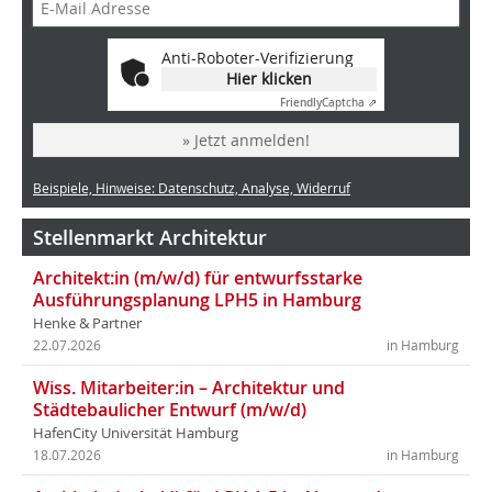
Anti-Roboter-Verifizierung
Hier klicken
Friendly
Captcha ⇗
» Jetzt anmelden!
Beispiele, Hinweise: Datenschutz, Analyse, Widerruf
Stellenmarkt Architektur
Architekt:in (m/w/d) für entwurfsstarke
Ausführungsplanung LPH5 in Hamburg
Henke & Partner
22.07.2026
in Hamburg
Wiss. Mitarbeiter:in – Architektur und
Städtebaulicher Entwurf (m/w/d)
HafenCity Universität Hamburg
18.07.2026
in Hamburg