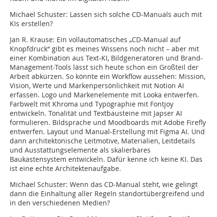
Michael Schuster:
Lassen sich solche CD-Manuals auch mit
KIs erstellen?
Jan R. Krause:
Ein vollautomatisches „CD-Manual auf
Knopfdruck“ gibt es meines Wissens noch nicht – aber mit
einer Kombination aus Text-KI, Bildgeneratoren und Brand-
Management-Tools lässt sich heute schon ein Großteil der
Arbeit abkürzen. So könnte ein Workflow aussehen: Mission,
Vision, Werte und Markenpersönlichkeit mit Notion AI
erfassen. Logo und Markenelemente mit Looka entwerfen.
Farbwelt mit Khroma und Typographie mit Fontjoy
entwickeln. Tonalität und Textbausteine mit Japser AI
formulieren. Bildsprache und Moodboards mit Adobe Firefly
entwerfen. Layout und Manual-Erstellung mit Figma AI. Und
dann architektonische Leitmotive, Materialien, Leitdetails
und Ausstattungselemente als skalierbares
Baukastensystem entwickeln. Dafür kenne ich keine KI. Das
ist eine echte Architektenaufgabe.
Michael Schuster:
Wenn das CD-Manual steht, wie gelingt
dann die Einhaltung aller Regeln standortübergreifend und
in den verschiedenen Medien?