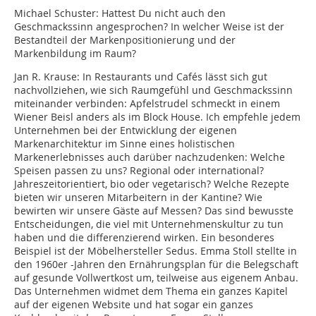
Michael Schuster:
Hattest Du nicht auch den
Geschmackssinn angesprochen? In welcher Weise ist der
Bestandteil der Markenpositionierung und der
Markenbildung im Raum?
Jan R. Krause:
In Restaurants und Cafés lässt sich gut
nachvollziehen, wie sich Raumgefühl und Geschmackssinn
miteinander verbinden: Apfelstrudel schmeckt in einem
Wiener Beisl anders als im Block House. Ich empfehle jedem
Unternehmen bei der Entwicklung der eigenen
Markenarchitektur im Sinne eines holistischen
Markenerlebnisses auch darüber nachzudenken: Welche
Speisen passen zu uns? Regional oder international?
Jahreszeitorientiert, bio oder vegetarisch? Welche Rezepte
bieten wir unseren Mitarbeitern in der Kantine? Wie
bewirten wir unsere Gäste auf Messen? Das sind bewusste
Entscheidungen, die viel mit Unternehmenskultur zu tun
haben und die differenzierend wirken. Ein besonderes
Beispiel ist der Möbelhersteller Sedus. Emma Stoll stellte in
den 1960er -Jahren den Ernährungsplan für die Belegschaft
auf gesunde Vollwertkost um, teilweise aus eigenem Anbau.
Das Unternehmen widmet dem Thema ein ganzes Kapitel
auf der eigenen Website und hat sogar ein ganzes