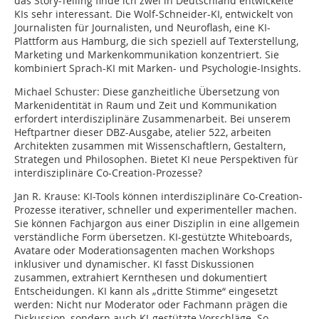
das Story-Telling finde ich zwei in Deutschland entwickelte
KIs sehr interessant. Die Wolf-Schneider-KI, entwickelt von
Journalisten für Journalisten, und Neuroflash, eine KI-
Plattform aus Hamburg, die sich speziell auf Texterstellung,
Marketing und Markenkommunikation konzentriert. Sie
kombiniert Sprach-KI mit Marken- und Psychologie-Insights.
Michael Schuster:
Diese ganzheitliche Übersetzung von
Markenidentität in Raum und Zeit und Kommunikation
erfordert interdisziplinäre Zusammenarbeit. Bei unserem
Heftpartner dieser DBZ-Ausgabe, atelier 522, arbeiten
Architekten zusammen mit Wissenschaftlern, Gestaltern,
Strategen und Philosophen. Bietet KI neue Perspektiven für
interdisziplinäre Co-Creation-Prozesse?
Jan R. Krause:
KI-Tools können interdisziplinäre Co-Creation-
Prozesse iterativer, schneller und experimenteller machen.
Sie können Fachjargon aus einer Disziplin in eine allgemein
verständliche Form übersetzen. KI-gestützte Whiteboards,
Avatare oder Moderationsagenten machen Workshops
inklusiver und dynamischer. KI fasst Diskussionen
zusammen, extrahiert Kernthesen und dokumentiert
Entscheidungen. KI kann als „dritte Stimme“ eingesetzt
werden: Nicht nur Moderator oder Fachmann prägen die
Diskussion, sondern auch KI-gestützte Vorschläge. So