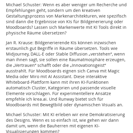
Michael Schuster:
Wenn es aber weniger um Recherche und
Empfehlungen geht, sondern um den kreativen
Gestaltungsprozess von Markenarchitekturen, wie spezifisch
sind dann die Ergebnisse von KIs für Bildgenerierung oder
Moodboards? Lassen sich Markenwerte mit KI Tools direkt in
physische Räume übersetzen?
Jan R. Krause:
Bildgenerierende KIs können inzwischen
erstaunlich gut Begriffe in Räume übersetzen. Tools wie
Midjourney, DALL-E oder Stable Diffusion „verstehen“, wenn
man ihnen sagt, sie sollen eine Raumatmosphäre erzeugen,
die „Vertrauen“ schafft oder die „Innovationsgeist“
ausstrahlt. Für Moodboards eignen sich Canva mit Magic
Media oder Miro mit AI Assistant. Diese interaktive
Whiteboard-Plattform kann mit ihren KI-Funktionen
automatisch Cluster, Kategorien und passende visuelle
Elemente vorschlagen. Für experimentellere Ansätze
empfehle ich krea.ai. Und Runway bietet sich für
Moodboards mit Bewegtbild oder dynamischen Visuals an.
Michael Schuster:
Mit KI erleben wir eine Demokratisierung
des Designs. Wenn es so einfach ist, wie gehen wir dann
damit um, wenn die Bauherren mit eigenen KI-
Visualisierungen kommen?