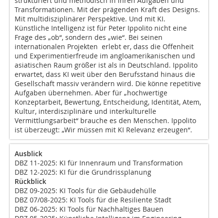
strukturiert und methodisch in ihren Aufgaben und
Transforma­tionen. Mit der prägenden Kraft des Designs.
Mit multidisziplinärer Perspektive. Und mit KI.
Künstliche Intelligenz ist für Peter Ippolito nicht eine
Frage des „ob“, sondern des „wie“. Bei seinen
internationalen Projekten erlebt er, dass die Offenheit
und Experimentierfreude im anglo­amerikanischen und
asiatischen Raum größer ist als in Deutschland. Ippolito
erwartet, dass KI weit über den Berufsstand hinaus die
Gesellschaft massiv verändern wird. Die könne repetitive
Aufgaben übernehmen. Aber für „hochwertige
Konzeptarbeit, Bewertung, Entscheidung, Identität, Atem,
Kultur, interdisziplinäre und interkulturelle
Vermittlungsarbeit“ brauche es den Menschen. Ippolito
ist überzeugt: „Wir müssen mit KI Relevanz erzeugen“.
Ausblick
DBZ 11-2025: KI für Innenraum und Transformation
DBZ 12-2025: KI für die Grundrissplanung
Rückblick
DBZ 09-2025: KI Tools für die Gebäudehülle
DBZ 07/08-2025: KI Tools für die Resiliente Stadt
DBZ 06-2025: KI Tools für Nachhaltiges Bauen