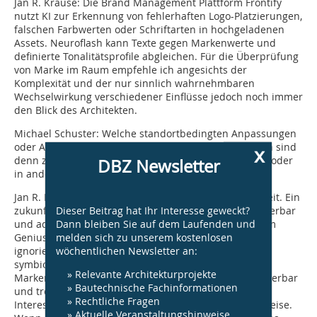
Jan R. Krause:
Die Brand Management Plattform Frontify
nutzt KI zur Erkennung von fehlerhaften Logo-Platzierungen,
falschen Farbwerten oder Schriftarten in hochgeladenen
Assets. Neuroflash kann Texte gegen Markenwerte und
definierte Tonalitätsprofile abgleichen. Für die Überprüfung
von Marke im Raum empfehle ich angesichts der
Komplexität und der nur sinnlich wahrnehmbaren
Wechselwirkung verschiedener Einflüsse jedoch noch immer
den Blick des Architekten.
Michael Schuster:
Welche standortbedingten Anpassungen
oder Abweichungen vom definierten Corporate Design sind
x
denn zulässig – zum Beispiel beim Bauen im Bestand oder
DBZ Newsletter
in anderen Kulturkreisen?
Jan R. Krause:
Im Kern geht es um Wiedererkennbarkeit. Ein
Dieser Beitrag hat Ihr Interesse geweckt?
zukunftsfähiges Corporate Design Konzept muss skalierbar
Dann bleiben Sie auf dem Laufenden und
und adaptierbar sein. Gute Architektur ist geprägt vom
melden sich zu unserem kostenlosen
Genius­ Loci. Der Ort darf durch ein Markenbild nicht
wöchentlichen Newsletter an:
ignoriert werden, sondern sollte sich idealerweise
symbiotisch miteinander verbinden. Gute
» Relevante Architekturprojekte
Markenarchitektur ist nicht Störfaktor, sondern integrierbar
» Bautechnische Fachinformationen
und trotzdem eigenständig und identitätsstiftend.
» Rechtliche Fragen
Interessant wird die Übertragung auf andere Kulturkreise.
» Aktuelle Veranstaltungshinweise