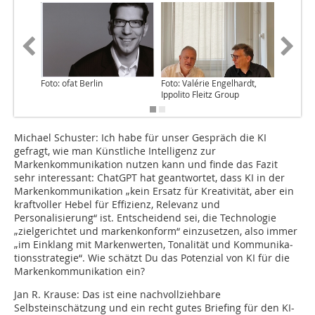
Foto: ofat Berlin
Foto: Valérie Engelhardt,
Foto: Va
Ippolito Fleitz Group
Ippolito 
Michael Schuster: I
ch habe für unser Gespräch die KI
gefragt, wie man Künstliche Intelligenz zur
Markenkommunikation nutzen kann und finde das Fazit
sehr interessant: ChatGPT hat geantwortet, dass KI in der
Markenkommunikation „kein Ersatz für Kreativität, aber ein
kraftvoller Hebel für Effizienz, Relevanz und
Personalisierung“ ist. Entscheidend sei, die Technologie
„zielgerichtet und markenkonform“ einzusetzen, also immer
„im Einklang mit Markenwerten, Tonalität und Kommunika­
tionsstrategie“. Wie schätzt Du das Potenzial von KI für die
Markenkommunikation ein?
Jan R. Krause:
Das ist eine nachvollziehbare
Selbsteinschätzung und ein recht gutes Briefing für den KI-