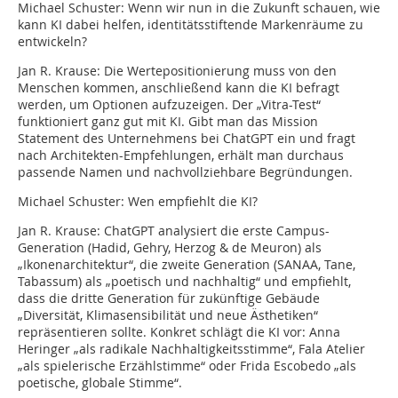
Michael Schuster:
Wenn wir nun in die Zukunft schauen, wie
kann KI dabei helfen, identitätsstiftende Markenräume zu
entwickeln?
Jan R. Krause:
Die Wertepositionierung muss von den
Menschen kommen, anschließend kann die KI befragt
werden, um Optionen aufzuzeigen. Der „Vitra-Test“
funktioniert ganz gut mit KI. Gibt man das Mission
Statement des Unternehmens bei ChatGPT ein und fragt
nach Architekten-Empfehlungen, erhält man durchaus
passende Namen und nachvollziehbare Begründungen.
Michael Schuster:
Wen empfiehlt die KI?
Jan R. Krause:
ChatGPT analysiert die erste Campus-
Generation (Hadid, Gehry, Herzog & de Meuron) als
„Ikonenarchitektur“, die zweite Generation (SANAA, Tane,
Tabassum) als „poe­tisch und nachhaltig“ und empfiehlt,
dass die dritte Generation für zukünftige Gebäude
„Diversität, Klimasensibilität und neue Ästhetiken“
repräsentieren sollte. Konkret schlägt die KI vor: Anna
Heringer „als radikale Nachhaltigkeitsstimme“, Fala Atelier
„als spielerische Erzählstimme“ oder ­Frida Escobedo „als
poetische, globale Stimme“.