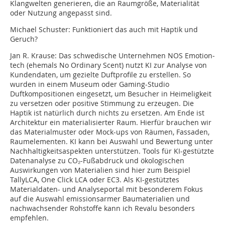
Klangwelten generieren, die an Raumgröße, Materialität
oder Nutzung angepasst sind.
Michael Schuster:
Funktioniert das auch mit Haptik und
Geruch?
Jan R. Krause:
Das schwedische Unternehmen NOS Emotion­
tech (ehemals No Ordinary Scent) nutzt KI zur Analyse von
Kundendaten, um gezielte Duftprofile zu erstellen. So
wurden in einem Museum oder Gaming-Studio
Duftkompositionen eingesetzt, um Besucher in Heimeligkeit
zu versetzen oder positive Stimmung zu erzeugen. Die
Haptik ist natürlich durch nichts zu ersetzen. Am Ende ist
Architektur ein materialisierter Raum. Hierfür brauchen wir
das Materialmuster oder Mock-ups von Räumen, Fassaden,
Raumelementen. KI kann bei Auswahl und Bewertung unter
Nachhaltigkeitsaspekten unterstützen. Tools für KI-gestützte
Datenanalyse zu CO₂-Fußabdruck und ökologischen
Auswirkungen von Materialien sind hier zum Beispiel
TallyLCA, One Click LCA oder EC3. Als KI-gestütztes
Materialdaten- und Analyseportal mit besonderem Fokus
auf die Auswahl emissionsarmer Baumaterialien und
nachwachsender Rohstoffe kann ich Revalu besonders
empfehlen.