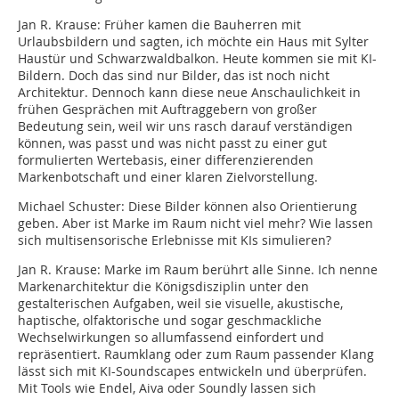
Jan R. Krause:
Früher kamen die Bauherren mit
Urlaubsbildern und sagten, ich möchte ein Haus mit Sylter
Haustür und Schwarzwaldbalkon. Heute kommen sie mit KI-
Bildern. Doch das sind nur Bilder, das ist noch nicht
Architektur. Dennoch kann diese neue Anschaulichkeit in
frühen Gesprächen mit Auftraggebern von großer
Bedeutung sein, weil wir uns rasch darauf verständigen
können, was passt und was nicht passt zu einer gut
formulierten Wertebasis, einer differenzierenden
Markenbotschaft und einer klaren Zielvorstellung.
Michael Schuster:
Diese Bilder können also Orientierung
geben. Aber ist Marke im Raum nicht viel mehr? Wie lassen
sich multi­sensorische Erlebnisse mit KIs simulieren?
Jan R. Krause:
Marke im Raum berührt alle Sinne. Ich nenne
Markenarchitektur die Königsdisziplin unter den
gestalterischen Aufgaben, weil sie visuelle, akustische,
haptische, olfaktorische und sogar geschmackliche
Wechselwirkungen so allumfassend einfordert und
repräsentiert. Raumklang oder zum Raum passender Klang
lässt sich mit KI-Soundscapes entwickeln und überprüfen.
Mit Tools wie Endel, Aiva oder Soundly lassen sich