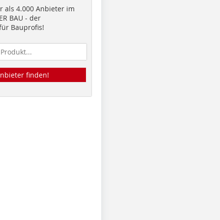
 als 4.000 Anbieter im
R BAU - der
ür Bauprofis!
nbieter finden!