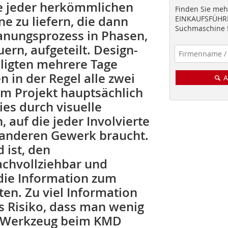
de jeder herkömmlichen
Finden Sie mehr
e zu liefern, die dann
EINKAUFSFÜHRE
Suchmaschine f
anungsprozess in Phasen,
ern, aufgeteilt. Design-
iligten mehrere Tage
 in der Regel alle zwei
A
m Projekt hauptsächlich
ies durch visuelle
, auf die jeder Involvierte
 anderen Gewerk braucht.
 ist, den
achvollziehbar und
 die Information zum
ten. Zu viel Information
as Risiko, dass man wenig
ls Werkzeug beim KMD