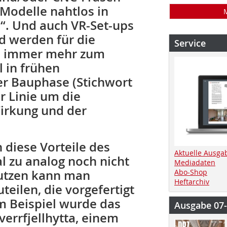
 Modelle nahtlos in
. Und auch VR-Set-ups
d werden für die
Service
n immer mehr zum
 in frühen
er Bauphase (Stichwort
er Linie um die
irkung und der
h diese Vorteile des
Aktuelle Ausga
l zu analog noch nicht
Mediadaten
nutzen kann man
Abo-Shop
Heftarchiv
teilen, die vorgefertigt
m Beispiel wurde das
Ausgabe 07
errfjellhytta, einem