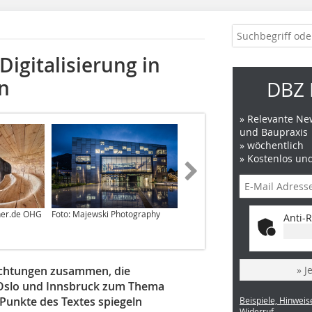
igitalisierung in
n
DBZ 
» Relevante New
und Baupraxis
» wöchentlich
» Kostenlos un
ner.de OHG
Foto: Majewski Photography
Foto: Statsbygg/Hans Thomas
Anti-R
Holm
bachtungen zusammen, die
» J
 Oslo und Innsbruck zum Thema
 Punkte des Textes spiegeln
Beispiele, Hinweis
Widerruf