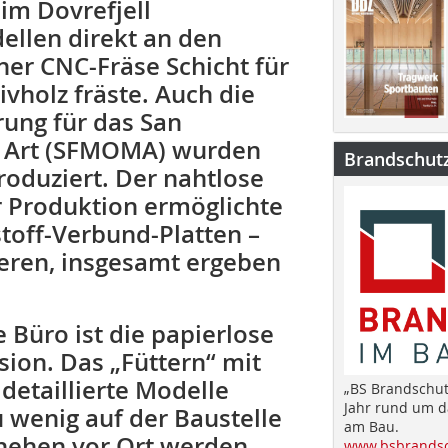
im Dovrefjell
llen direkt an den
iner CNC-Fräse Schicht für
vholz fräste. Auch die
ung für das San
 Art (SFMOMA) wurden
Brandschut
roduziert. Der nahtlose
 Produktion ermöglichte
toff-Verbund-Platten –
eren, insgesamt ergeben
Büro ist die papierlose
sion. Das „Füttern“ mit
 detaillierte Modelle
„BS Brandschut
Jahr rund um 
zu wenig auf der Baustelle
am Bau.
chehen vor Ort werden
www.bsbrandsc