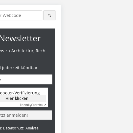
Newsletter
s zu Architektur, Recht
d jederzeit kündbar
Foto: Jeff Goldberg/Esto
Foto: Jeff Goldberg/Esto
oboter-Verifizierung
Hier klicken
Friendly
Captcha ⇗
etzt anmelden!
e: Datenschutz, Analyse,