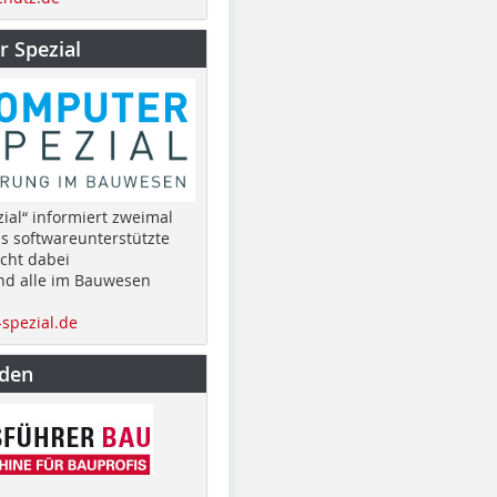
 Spezial
ial“ informiert zweimal
as softwareunterstützte
cht dabei
nd alle im Bauwesen
spezial.de
nden