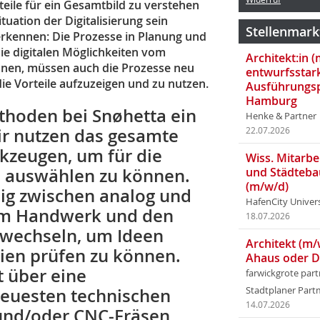
teile für ein Gesamtbild zu verstehen
uation der Digitalisierung sein
Stellenmark
 erkennen: Die Prozesse in Planung und
e digitalen Möglichkeiten vom
Architekt:in 
nnen, müssen auch die Prozesse neu
entwurfsstar
ie Vorteile aufzuzeigen und zu nutzen.
Ausführungsp
Hamburg
ethoden bei Snøhetta ein
Henke & Partner
ir nutzen das gesamte
22.07.2026
kzeugen, um für die
Wiss. Mitarbei
e auswählen zu können.
und Städteba
(m/w/d)
ndig zwischen analog und
HafenCity Univer
llem Handwerk und den
18.07.2026
 wechseln, um Ideen
Architekt (m/
ien prüfen zu können.
Ahaus oder 
t über eine
farwickgrote par
neuesten technischen
Stadtplaner Par
14.07.2026
 und/oder CNC-Fräsen