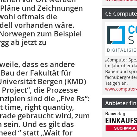
“ Pläne und Zeichnungen
CS Computer
bwohl oftmals die
dell vorhanden wäre.
in Norwegen zum Beispiel
gg ab jetzt zu
„Computer Spez
rweile, dass es andere
im Jahr über d
 Bau der Fakultät für
Bauen und spri
fachübergreife
Universität Bergen (KMD)
Tätigen an.
Project“, die Prozesse
www.computer-
zipien sind die „Five Rs“:
Anbieter fi
ht time, right quantity,
gerade gebraucht wird, zum
sein. Und es gilt das
need “ statt „Wait for