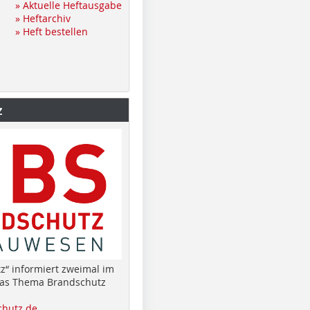
» Aktuelle Heftausgabe
» Heftarchiv
» Heft bestellen
z
z“ informiert zweimal im
das Thema Brandschutz
hutz.de