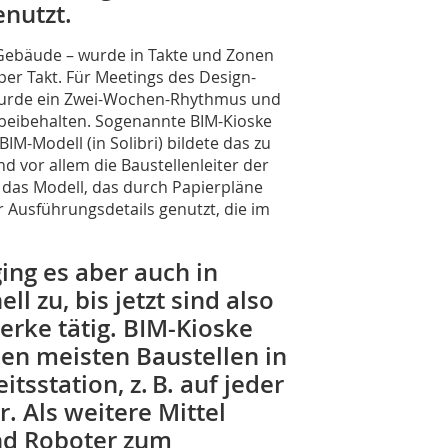
enutzt.
h Gebäude – wurde in Takte und Zonen
 per Takt. Für Meetings des Design-
 wurde ein Zwei-Wochen-Rhythmus und
s beibehalten. Sogenannte BIM-Kioske
IM-Modell (in Solibri) bildete das zu
 vor allem die Baustellenleiter der
 das Modell, das durch Papierpläne
r Ausführungsdetails genutzt, die im
ing es aber auch in
l zu, bis jetzt sind also
rke tätig. BIM-Kioske
den meisten Baustellen in
sstation, z. B. auf jeder
. Als weitere Mittel
nd Roboter zum