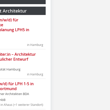
t Architektur
(m/w/d) für
ke
lanung LPH5 in
in Hamburg
ter:in – Architektur
ulicher Entwurf
sität Hamburg
in Hamburg
w/d) für LPH 1-5 in
Dortmund
tner Architekten BDA
tmbB
in Ahaus (+1 weiterer Standort)