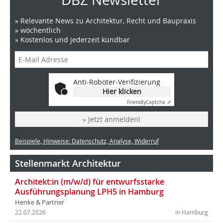
» Relevante News zu Architektur, Recht und Baupraxis
» wöchentlich
» Kostenlos und jederzeit kündbar
Anti-Roboter-Verifizierung
Hier klicken
Friendly
Captcha ⇗
» Jetzt anmelden!
Beispiele, Hinweise: Datenschutz, Analyse, Widerruf
Stellenmarkt Architektur
Architekt:in (m/w/d) für entwurfsstarke
Ausführungsplanung LPH5 in Hamburg
Henke & Partner
22.07.2026
in Hamburg